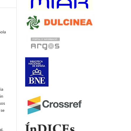
ñola
ia
in
sos
 se
l.