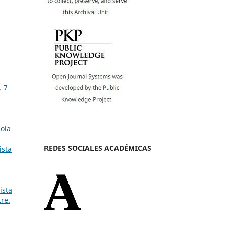
. 7
ñola
REDES SOCIALES ACADÉMICAS
ista
ista
re.