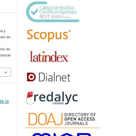
ia y
udio de
rtir de
article
de la