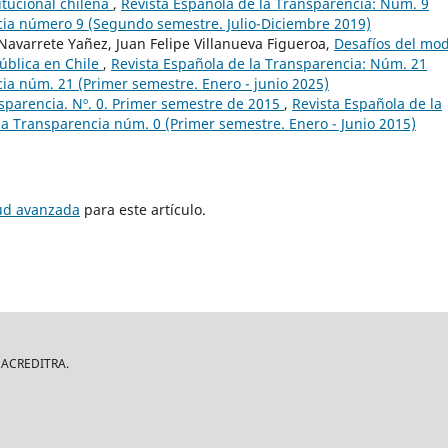
itucional chilena
,
Revista Española de la Transparencia: Núm. 9
ncia número 9 (Segundo semestre. Julio-Diciembre 2019)
 Navarrete Yañez, Juan Felipe Villanueva Figueroa,
Desafíos del mo
ública en Chile
,
Revista Española de la Transparencia: Núm. 21
cia núm. 21 (Primer semestre. Enero - junio 2025)
nsparencia. Nº. 0. Primer semestre de 2015
,
Revista Española de la
la Transparencia núm. 0 (Primer semestre. Enero - Junio 2015)
tud avanzada
para este artículo.
| ACREDITRA.