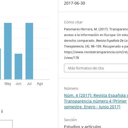
2017-06-30
Cómo citar
Palomares Herrera, M. (2017). Transparenc
acceso a la información en Europa: Un est
derecho comparado.
Revista Española De La
Transparencia
, (4), 98–109. Recuperado a pa
https://www.revistatransparencia.com/ret/
/view/178
Más formatos de cita
Número
Núm. 4 (2017): Revista Española 
Transparencia número 4 (Primer
semestre. Enero - Junio 2017)
s
ℹ️
Sección
Estudios y artículos