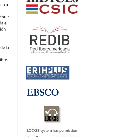
den a
ribuir
da e
ción
de la
ibre.