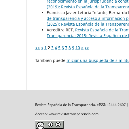
reconocimiento en la jurisprudencia const
(2019): Revista Española de la Transpare
Francisco Javier Leturia Infante, Bernardo
de transparencia y acceso a información p
(2025): Revista Española de la Transparen
Acreditra RET,
Revista Española de la Tra
Transparencia: 2015: Revista Española de 
<<
<
1
2
3
4
5
6
7
8
9
10
>
>>
También puede
Iniciar una búsqueda de simili
Revista Española de la Transparencia. eISSN: 2444-2607 
Acceso: www.revistatransparencia.com