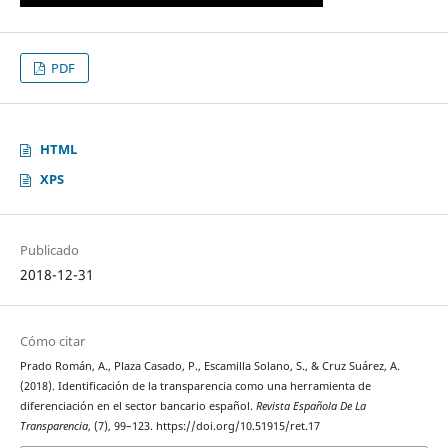
PDF
HTML
XPS
Publicado
2018-12-31
Cómo citar
Prado Román, A., Plaza Casado, P., Escamilla Solano, S., & Cruz Suárez, A.
(2018). Identificación de la transparencia como una herramienta de
diferenciación en el sector bancario español.
Revista Española De La
Transparencia
, (7), 99–123. https://doi.org/10.51915/ret.17