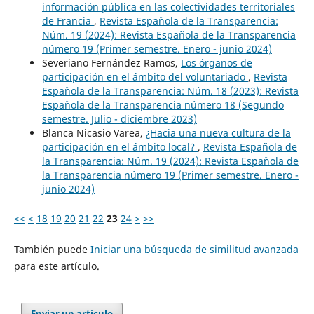
información pública en las colectividades territoriales
de Francia
,
Revista Española de la Transparencia:
Núm. 19 (2024): Revista Española de la Transparencia
número 19 (Primer semestre. Enero - junio 2024)
Severiano Fernández Ramos,
Los órganos de
participación en el ámbito del voluntariado
,
Revista
Española de la Transparencia: Núm. 18 (2023): Revista
Española de la Transparencia número 18 (Segundo
semestre. Julio - diciembre 2023)
Blanca Nicasio Varea,
¿Hacia una nueva cultura de la
participación en el ámbito local?
,
Revista Española de
la Transparencia: Núm. 19 (2024): Revista Española de
la Transparencia número 19 (Primer semestre. Enero -
junio 2024)
<<
<
18
19
20
21
22
23
24
>
>>
También puede
Iniciar una búsqueda de similitud avanzada
para este artículo.
Enviar un artículo