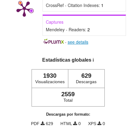
CrossRef - Citation Indexes:
1
Captures
Mendeley - Readers:
2
-
see details
Estadísticas globales
ℹ️
1930
629
Visualizaciones
Descargas
2559
Total
Descargas por formato:
PDF
629
HTML
0
XPS
0