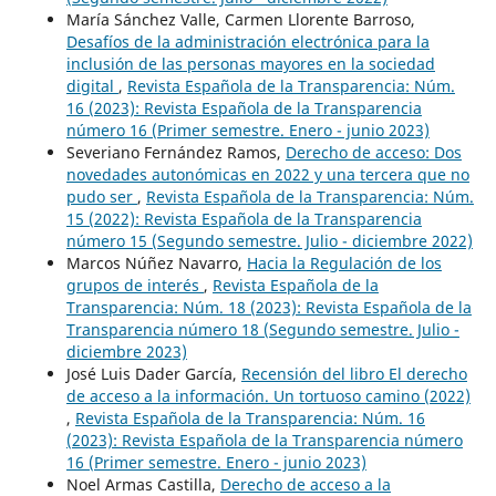
María Sánchez Valle, Carmen Llorente Barroso,
Desafíos de la administración electrónica para la
inclusión de las personas mayores en la sociedad
digital
,
Revista Española de la Transparencia: Núm.
16 (2023): Revista Española de la Transparencia
número 16 (Primer semestre. Enero - junio 2023)
Severiano Fernández Ramos,
Derecho de acceso: Dos
novedades autonómicas en 2022 y una tercera que no
pudo ser
,
Revista Española de la Transparencia: Núm.
15 (2022): Revista Española de la Transparencia
número 15 (Segundo semestre. Julio - diciembre 2022)
Marcos Núñez Navarro,
Hacia la Regulación de los
grupos de interés
,
Revista Española de la
Transparencia: Núm. 18 (2023): Revista Española de la
Transparencia número 18 (Segundo semestre. Julio -
diciembre 2023)
José Luis Dader García,
Recensión del libro El derecho
de acceso a la información. Un tortuoso camino (2022)
,
Revista Española de la Transparencia: Núm. 16
(2023): Revista Española de la Transparencia número
16 (Primer semestre. Enero - junio 2023)
Noel Armas Castilla,
Derecho de acceso a la