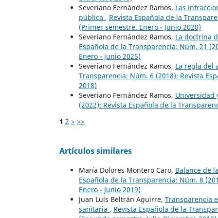
Severiano Fernández Ramos,
Las infraccio
pública
,
Revista Española de la Transpare
(Primer semestre. Enero - Junio 2020)
Severiano Fernández Ramos,
La doctrina 
Española de la Transparencia: Núm. 21 (20
Enero - junio 2025)
Severiano Fernández Ramos,
La regla del 
Transparencia: Núm. 6 (2018): Revista Esp
2018)
Severiano Fernández Ramos,
Universidad 
(2022): Revista Española de la Transparen
1
2
>
>>
Artículos similares
María Dolores Montero Caro,
Balance de l
Española de la Transparencia: Núm. 8 (20
Enero - Junio 2019)
Juan Luís Beltrán Aguirre,
Transparencia en
sanitaria
,
Revista Española de la Transpa