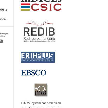
de la
ibre.
0