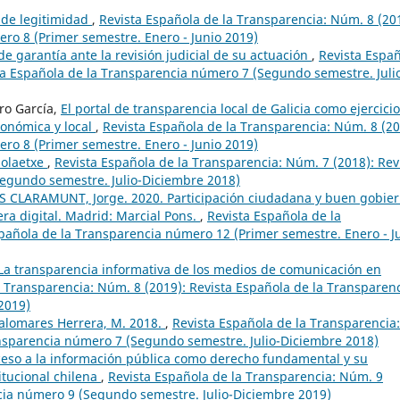
s de legitimidad
,
Revista Española de la Transparencia: Núm. 8 (20
ro 8 (Primer semestre. Enero - Junio 2019)
e garantía ante la revisión judicial de su actuación
,
Revista Espa
ta Española de la Transparencia número 7 (Segundo semestre. Juli
ro García,
El portal de transparencia local de Galicia como ejercici
tonómica y local
,
Revista Española de la Transparencia: Núm. 8 (20
ro 8 (Primer semestre. Enero - Junio 2019)
Solaetxe
,
Revista Española de la Transparencia: Núm. 7 (2018): Rev
egundo semestre. Julio-Diciembre 2018)
 CLARAMUNT, Jorge. 2020. Participación ciudadana y buen gobie
era digital. Madrid: Marcial Pons.
,
Revista Española de la
pañola de la Transparencia número 12 (Primer semestre. Enero - J
La transparencia informativa de los medios de comunicación en
a Transparencia: Núm. 8 (2019): Revista Española de la Transparen
2019)
alomares Herrera, M. 2018.
,
Revista Española de la Transparencia:
ansparencia número 7 (Segundo semestre. Julio-Diciembre 2018)
ceso a la información pública como derecho fundamental y su
itucional chilena
,
Revista Española de la Transparencia: Núm. 9
ncia número 9 (Segundo semestre. Julio-Diciembre 2019)