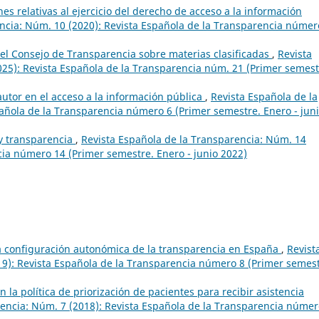
nes relativas al ejercicio del derecho de acceso a la información
ncia: Núm. 10 (2020): Revista Española de la Transparencia númer
del Consejo de Transparencia sobre materias clasificadas
,
Revista
25): Revista Española de la Transparencia núm. 21 (Primer semest
autor en el acceso a la información pública
,
Revista Española de la
añola de la Transparencia número 6 (Primer semestre. Enero - jun
y transparencia
,
Revista Española de la Transparencia: Núm. 14
cia número 14 (Primer semestre. Enero - junio 2022)
a configuración autonómica de la transparencia en España
,
Revist
19): Revista Española de la Transparencia número 8 (Primer semest
 la política de priorización de pacientes para recibir asistencia
rencia: Núm. 7 (2018): Revista Española de la Transparencia númer