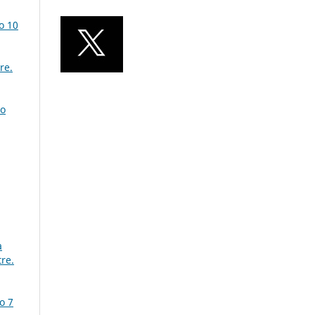
o 10
re.
io
a
re.
o 7