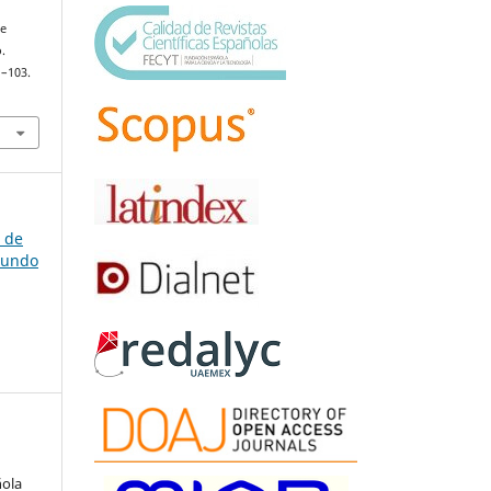
de
.
1–103.
a de
gundo
ñola