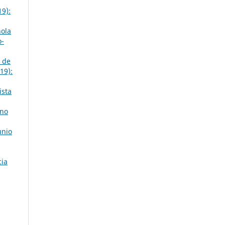
19):
ñola
o-
o de
19):
ista
rno
unio
cia