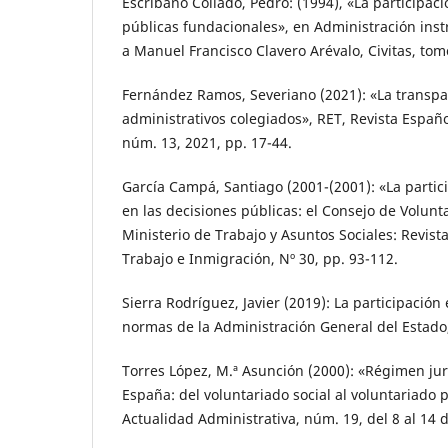
Escribano Collado, Pedro: (1994), «La participaci
públicas fundacionales», en Administración ins
a Manuel Francisco Clavero Arévalo, Civitas, tomo
Fernández Ramos, Severiano (2021): «La transpa
administrativos colegiados», RET, Revista Españ
núm. 13, 2021, pp. 17-44.
García Campá, Santiago (2001-(2001): «La partic
en las decisiones públicas: el Consejo de Volunta
Ministerio de Trabajo y Asuntos Sociales: Revista
Trabajo e Inmigración, Nº 30, pp. 93-112.
Sierra Rodríguez, Javier (2019): La participación
normas de la Administración General del Estado
Torres López, M.ª Asunción (2000): «Régimen jur
España: del voluntariado social al voluntariado 
Actualidad Administrativa, núm. 19, del 8 al 14