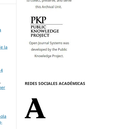
a
e la
 4
,
REDES SOCIALES ACADÉMICAS
mer
ñola
o-