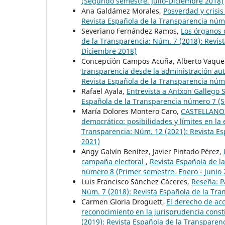
(Segundo semestre. Julio-Diciembre 2018)
Ana Galdámez Morales,
Posverdad y crisi
Revista Española de la Transparencia núme
Severiano Fernández Ramos,
Los órganos d
de la Transparencia: Núm. 7 (2018): Revis
Diciembre 2018)
Concepción Campos Acuña, Alberto Vaque
transparencia desde la administración au
Revista Española de la Transparencia núme
Rafael Ayala,
Entrevista a Antxon Gallego 
Española de la Transparencia número 7 (S
María Dolores Montero Caro,
CASTELLANOS
democrático: posibilidades y límites en la 
Transparencia: Núm. 12 (2021): Revista Es
2021)
Angy Galvín Benítez, Javier Pintado Pérez,
campaña electoral
,
Revista Española de l
número 8 (Primer semestre. Enero - Junio 
Luis Francisco Sánchez Cáceres,
Reseña: P
Núm. 7 (2018): Revista Española de la Tr
Carmen Gloria Droguett,
El derecho de ac
reconocimiento en la jurisprudencia const
(2019): Revista Española de la Transpare