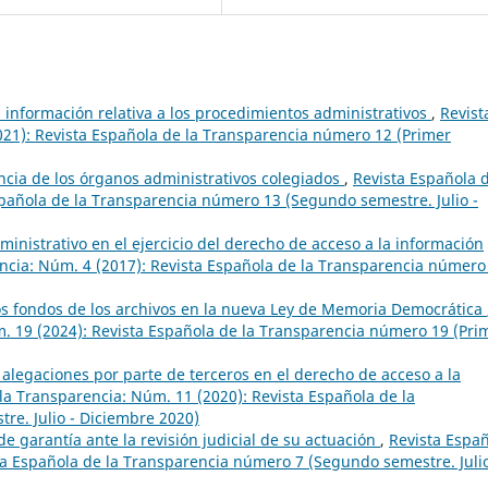
a información relativa a los procedimientos administrativos
,
Revist
021): Revista Española de la Transparencia número 12 (Primer
ncia de los órganos administrativos colegiados
,
Revista Española d
pañola de la Transparencia número 13 (Segundo semestre. Julio -
dministrativo en el ejercicio del derecho de acceso a la información
ncia: Núm. 4 (2017): Revista Española de la Transparencia número
los fondos de los archivos en la nueva Ley de Memoria Democrática
. 19 (2024): Revista Española de la Transparencia número 19 (Pri
 alegaciones por parte de terceros en el derecho de acceso a la
la Transparencia: Núm. 11 (2020): Revista Española de la
e. Julio - Diciembre 2020)
e garantía ante la revisión judicial de su actuación
,
Revista Espa
ta Española de la Transparencia número 7 (Segundo semestre. Juli