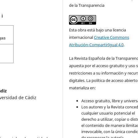
de la Transparencia
s
ℹ️
Esta obra está bajo una licencia
internacional
Creative Commons
gas
Atribución-CompartirIgual 4.0
.
La Revista Española de la Transparenc
apuesta por el acceso gratuito y uso s
restricciones a su información y recur
digitales. La política de acceso abierto
materializa en:
ádiz
iversidad de Cádiz
Acceso gratuito, libre y universa
Los autores y la Revista conce
cualquier usuario potencial el
derecho a utilizar, copiar o dist
el contenido de manera ilimita
irrevocable, con la única condi
de reconocer la autoría.