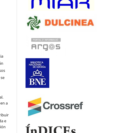
ia
in
sos
 se
l.
den a
ribuir
da e
ción