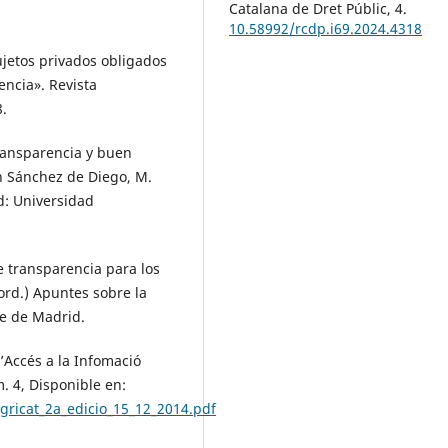
Catalana de Dret Públic,
4.
10.58992/rcdp.i69.2024.4318
ujetos privados obligados
encia». Revista
8.
transparencia y buen
en Sánchez de Diego, M.
d: Universidad
e transparencia para los
ord.) Apuntes sobre la
e de Madrid.
’Accés a la Infomació
. 4, Disponible en:
egricat_2a_edicio_15_12_2014.pdf