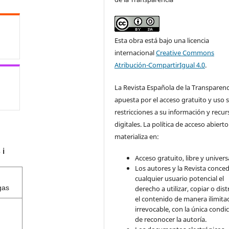
Esta obra está bajo una licencia
internacional
Creative Commons
Atribución-CompartirIgual 4.0
.
La Revista Española de la Transparenc
apuesta por el acceso gratuito y uso s
restricciones a su información y recur
digitales. La política de acceso abierto
materializa en:
s
ℹ️
Acceso gratuito, libre y universa
Los autores y la Revista conce
cualquier usuario potencial el
gas
derecho a utilizar, copiar o dist
el contenido de manera ilimita
irrevocable, con la única condi
de reconocer la autoría.