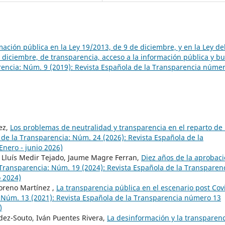
mación pública en la Ley 19/2013, de 9 de diciembre, y en la Ley de
diciembre, de transparencia, acceso a la información pública y b
rencia: Núm. 9 (2019): Revista Española de la Transparencia núme
ez,
Los problemas de neutralidad y transparencia en el reparto de 
 de la Transparencia: Núm. 24 (2026): Revista Española de la
nero - junio 2026)
, Lluís Medir Tejado, Jaume Magre Ferran,
Diez años de la aprobac
 Transparencia: Núm. 19 (2024): Revista Española de la Transparen
o 2024)
oreno Martínez ,
La transparencia pública en el escenario post Cov
: Núm. 13 (2021): Revista Española de la Transparencia número 13
)
ez-Souto, Iván Puentes Rivera,
La desinformación y la transparen