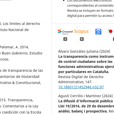
Los documentos electrónicos
correspondientes al contenido 
Revista se incluyen en formato
digital para permitir su acceso l
l, Los límites al derecho
ituto Nacional de
2
0
 Palomar, A. 2014,
Álvaro González-Juliana (2024)
y Buen Gobierno. Estudio
La transparencia como instrum
ecnos.
de control ciudadano sobre las
funciones administrativas ejerc
s de transparencia de las
por particulares en Cataluña.
nitarios de titularidad
Revista Digital de Derecho
Administrativo,
147.
trativo & Constitucional,
10.18601/21452946.n32.07
Agustí Cerrillo i Martínez (2024)
 2015. Transparencia,
La difusió d’informació pública 
. Comentarios a la Ley
Llei 19/2014, de 29 de desembr
anàlisi, balanç i prospectiva.
Rev
 coedición con la Escola