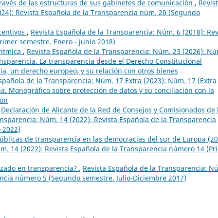
 través de las estructuras de sus gabinetes de comunicación
,
Revis
024): Revista Española de la Transparencia núm. 20 (Segundo
centivos
,
Revista Española de la Transparencia: Núm. 6 (2018): Rev
imer semestre. Enero - junio 2018)
rítmica
,
Revista Española de la Transparencia: Núm. 23 (2026): Nú
ansparencia. La transparencia desde el Derecho Constitucional
a, un derecho europeo, y su relación con otros bienes
spañola de la Transparencia: Núm. 17 Extra (2023): Núm. 17 (Extra
a. Monográfico sobre protección de datos y su conciliación con la
ión
,
Declaración de Alicante de la Red de Consejos y Comisionados de 
ansparencia: Núm. 14 (2022): Revista Española de la Transparencia
o 2022)
 públicas de transparencia en las democracias del sur de Europa (2
úm. 14 (2022): Revista Española de la Transparencia número 14 (Pr
zado en transparencia?
,
Revista Española de la Transparencia: N
encia número 5 (Segundo semestre. Julio-Diciembre 2017)