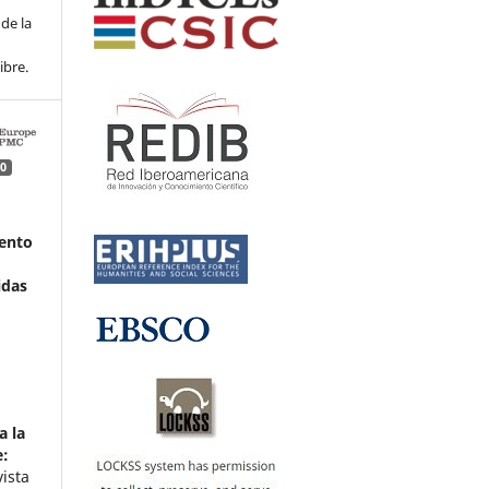
de la
ibre.
0
ento
idas
a la
e:
ista