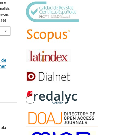
en el
nálisis
rencia
,
.196
a de
mer
ñola