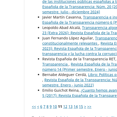
de las instituciones públicas españolas a
Española de la Transparencia: Núm. 20 (2
semestre. Julio - diciembre 2024)
Javier Martín Cavanna,
Transparencia e in
Española de la Transparencia número 6 (Pr
Leopoldo Abad Alcalá,
Transparencia algo
23 (Extra 2026): Revista Española de la Tr
Juan Fernando López Aguilar,
Transparenci
constitucionalmente relevantes
,
Revista E
2023): Revista Española de la Transparenci
transparencia y la lucha contra la corrupc
Revista Española de la Transparencia RET
Transparencia
,
Revista Española de la Tr
número 14 (Primer semestre. Enero - juni
Bernabe Aldeguer Cerdá,
Libro: Políticas
,
Revista Española de la Transparencia: N
semestre. Enero - junio 2022)
Emilio Guichot Reina,
¿Cuanto hemos avan
5 (2017): Revista Española de la Transpar
<<
<
6
7
8
9
10
11
12
13
14
15
>
>>