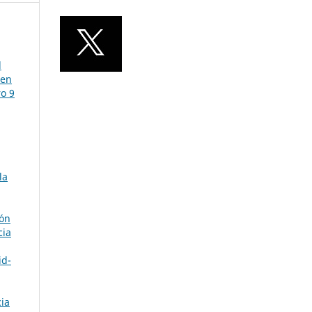
l
uen
ro 9
la
ión
cia
id-
cia