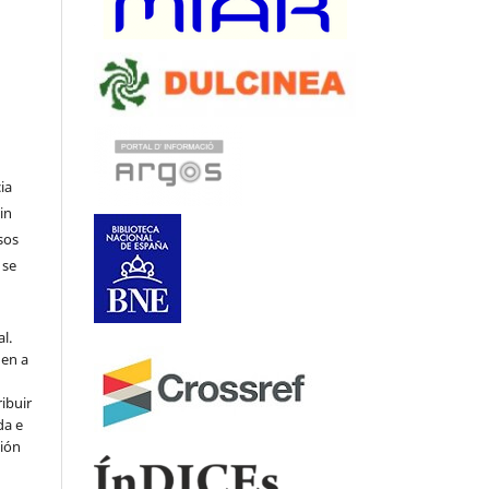
ia
in
sos
 se
l.
den a
ribuir
da e
ción