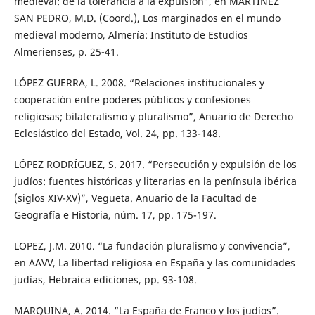
medieval: de la tolerancia a la expulsión”, en MARTINEZ
SAN PEDRO, M.D. (Coord.), Los marginados en el mundo
medieval moderno, Almería: Instituto de Estudios
Almerienses, p. 25-41.
LÓPEZ GUERRA, L. 2008. “Relaciones institucionales y
cooperación entre poderes públicos y confesiones
religiosas; bilateralismo y pluralismo”, Anuario de Derecho
Eclesiástico del Estado, Vol. 24, pp. 133-148.
LÓPEZ RODRÍGUEZ, S. 2017. “Persecución y expulsión de los
judíos: fuentes históricas y literarias en la península ibérica
(siglos XIV-XV)”, Vegueta. Anuario de la Facultad de
Geografía e Historia, núm. 17, pp. 175-197.
LOPEZ, J.M. 2010. “La fundación pluralismo y convivencia”,
en AAVV, La libertad religiosa en España y las comunidades
judías, Hebraica ediciones, pp. 93-108.
MARQUINA, A. 2014. “La España de Franco y los judíos”.