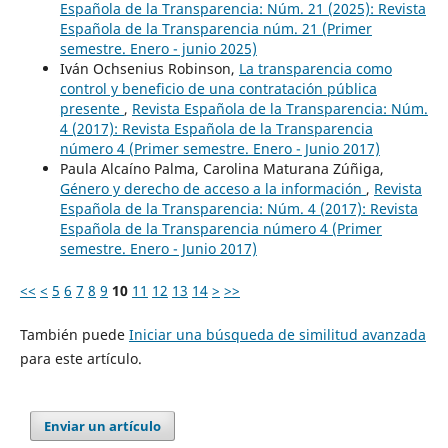
Española de la Transparencia: Núm. 21 (2025): Revista
Española de la Transparencia núm. 21 (Primer
semestre. Enero - junio 2025)
Iván Ochsenius Robinson,
La transparencia como
control y beneficio de una contratación pública
presente
,
Revista Española de la Transparencia: Núm.
4 (2017): Revista Española de la Transparencia
número 4 (Primer semestre. Enero - Junio 2017)
Paula Alcaíno Palma, Carolina Maturana Zúñiga,
Género y derecho de acceso a la información
,
Revista
Española de la Transparencia: Núm. 4 (2017): Revista
Española de la Transparencia número 4 (Primer
semestre. Enero - Junio 2017)
<<
<
5
6
7
8
9
10
11
12
13
14
>
>>
También puede
Iniciar una búsqueda de similitud avanzada
para este artículo.
Enviar un artículo