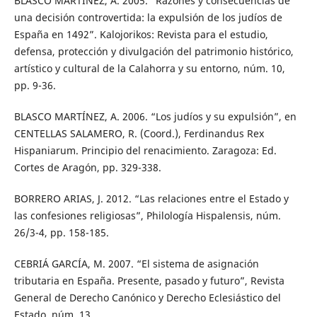
BLASCO MARTÍNEZ, A. 2005. “Razones y consecuencias de
una decisión controvertida: la expulsión de los judíos de
España en 1492”. Kalojorikos: Revista para el estudio,
defensa, protección y divulgación del patrimonio histórico,
artístico y cultural de la Calahorra y su entorno, núm. 10,
pp. 9-36.
BLASCO MARTÍNEZ, A. 2006. “Los judíos y su expulsión”, en
CENTELLAS SALAMERO, R. (Coord.), Ferdinandus Rex
Hispaniarum. Principio del renacimiento. Zaragoza: Ed.
Cortes de Aragón, pp. 329-338.
BORRERO ARIAS, J. 2012. “Las relaciones entre el Estado y
las confesiones religiosas”, Philología Hispalensis, núm.
26/3-4, pp. 158-185.
CEBRIÁ GARCÍA, M. 2007. “El sistema de asignación
tributaria en España. Presente, pasado y futuro”, Revista
General de Derecho Canónico y Derecho Eclesiástico del
Estado, núm. 13.