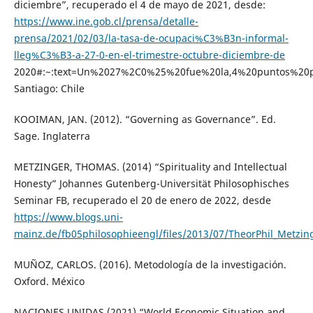
diciembre”, recuperado el 4 de mayo de 2021, desde:
https://www.ine.gob.cl/prensa/detalle-
prensa/2021/02/03/la-tasa-de-ocupaci%C3%B3n-informal-
lleg%C3%B3-a-27-0-en-el-trimestre-octubre-diciembre-de
2020#:~:text=Un%2027%2C0%25%20fue%20la,4%20puntos%20po
Santiago: Chile
KOOIMAN, JAN. (2012). “Governing as Governance”. Ed.
Sage. Inglaterra
METZINGER, THOMAS. (2014) “Spirituality and Intellectual
Honesty” Johannes Gutenberg-Universität Philosophisches
Seminar FB, recuperado el 20 de enero de 2022, desde
https://www.blogs.uni-
mainz.de/fb05philosophieengl/files/2013/07/TheorPhil_Metzin
MUÑOZ, CARLOS. (2016). Metodología de la investigación.
Oxford. México
NACIONES UNIDAS (2021) “World Economic Situation and