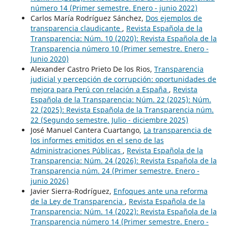
número 14 (Primer semestre. Enero - junio 2022)
Carlos María Rodríguez Sánchez,
Dos ejemplos de
transparencia claudicante
,
Revista Española de la
Transparencia: Núm. 10 (2020): Revista Española de la
Transparencia número 10 (Primer semestre. Enero -
Junio 2020)
Alexander Castro Prieto De los Rios,
Transparencia
judicial y percepción de corrupción: oportunidades de
mejora para Perú con relación a España
,
Revista
Española de la Transparencia: Núm. 22 (2025): Núm.
22 (2025): Revista Española de la Transparencia núm.
22 (Segundo semestre. Julio - diciembre 2025)
José Manuel Cantera Cuartango,
La transparencia de
los informes emitidos en el seno de las
Administraciones Públicas
,
Revista Española de la
Transparencia: Núm. 24 (2026): Revista Española de la
Transparencia núm. 24 (Primer semestre. Enero -
junio 2026)
Javier Sierra-Rodríguez,
Enfoques ante una reforma
de la Ley de Transparencia
,
Revista Española de la
Transparencia: Núm. 14 (2022): Revista Española de la
Transparencia número 14 (Primer semestre. Enero -