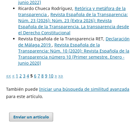
junio 2022)
Ricardo Chueca Rodríguez,
Retórica y metáfora de la
transparencia
,
Revista Española de la Transparencia:
Núm. 23 (2026): Núm. 23 (Extra 2026): Revista
Española de la Transparencia. La transparencia desde
el Derecho Constitucional
Revista Española de la Transparencia RET,
Declaración
de Málaga 2019
,
Revista Española de la
Transparencia: Núm. 10 (2020): Revista Española de la
Transparencia número 10 (Primer semestre. Enero -
Junio 2020)
<<
<
1
2
3
4
5
6
7
8
9
10
>
>>
También puede
Iniciar una búsqueda de similitud avanzada
para este artículo.
Enviar un artículo