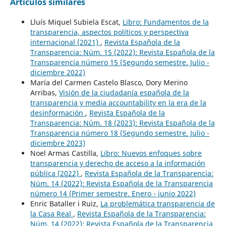
Artículos similares
Lluís Miquel Subiela Escat,
Libro: Fundamentos de la
transparencia, aspectos políticos y perspectiva
internacional (2021)
,
Revista Española de la
Transparencia: Núm. 15 (2022): Revista Española de la
Transparencia número 15 (Segundo semestre. Julio -
diciembre 2022)
María del Carmen Castelo Blasco, Dory Merino
Arribas,
Visión de la ciudadanía española de la
transparencia y media accountability en la era de la
desinformación
,
Revista Española de la
Transparencia: Núm. 18 (2023): Revista Española de la
Transparencia número 18 (Segundo semestre. Julio -
diciembre 2023)
Noel Armas Castilla,
Libro: Nuevos enfoques sobre
transparencia y derecho de acceso a la información
pública (2022)
,
Revista Española de la Transparencia:
Núm. 14 (2022): Revista Española de la Transparencia
número 14 (Primer semestre. Enero - junio 2022)
Enric Bataller i Ruiz,
La problemática transparencia de
la Casa Real
,
Revista Española de la Transparencia:
Núm. 14 (2022): Revista Española de la Transparencia