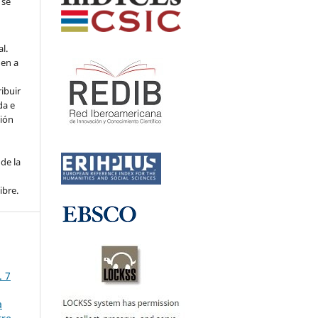
 se
l.
den a
ribuir
da e
ción
de la
ibre.
. 7
a