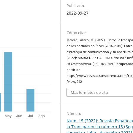
Publicado
2022-09-27
Cómo citar
Melero Lázaro, M. (2022). Libro: La transp
de los partidos políticos (2016-2019). Entre
estrategia de comunicación y su apertura e
(2022): MARÍA DÍEZ GARRIDO.
Revista Espa
La Transparencia
, (15), 363–369. Recuperado
partir de
https://www.revistatransparencia.com/ret/
/view/242
Más formatos de cita
Número
Núm. 15 (2022): Revista Español
la Transparencia número 15 (Se
semestre. Julio - diciembre 2022)