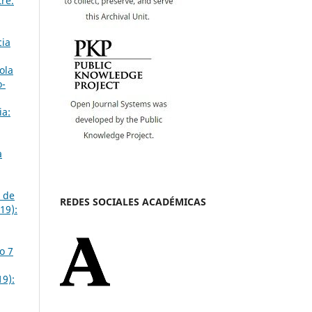
re.
cia
ola
o-
ia:
a
o de
REDES SOCIALES ACADÉMICAS
19):
o 7
19):