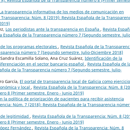
19): Revista Española de la Transparencia número 8 (Primer semest
La transparencia informativa de los medios de comunicación en
a Transparencia: Núm. 8 (2019): Revista Española de la Transparen
2019)
ez,
Los periodistas ante la transparencia en España
,
Revista Españ
ta Española de la Transparencia número 7 (Segundo semestre. Juli
 de los programas electorales
,
Revista Española de la Transparenc
ansparencia número 7 (Segundo semestre. Julio-Diciembre 2018)
 Sandra Escamilla Solano, Ana Cruz Suárez,
Identificación de la
ferenciación en el sector bancario español
,
Revista Española de l
pañola de la Transparencia número 7 (Segundo semestre. Julio-
ro García,
El portal de transparencia local de Galicia como ejercici
tonómica y local
,
Revista Española de la Transparencia: Núm. 8 (20
ro 8 (Primer semestre. Enero - Junio 2019)
 la política de priorización de pacientes para recibir asistencia
rencia: Núm. 7 (2018): Revista Española de la Transparencia númer
s de legitimidad
,
Revista Española de la Transparencia: Núm. 8 (20
ro 8 (Primer semestre. Enero - Junio 2019)
 López Fernández
,
Revista Española de la Transparencia: Núm. 8