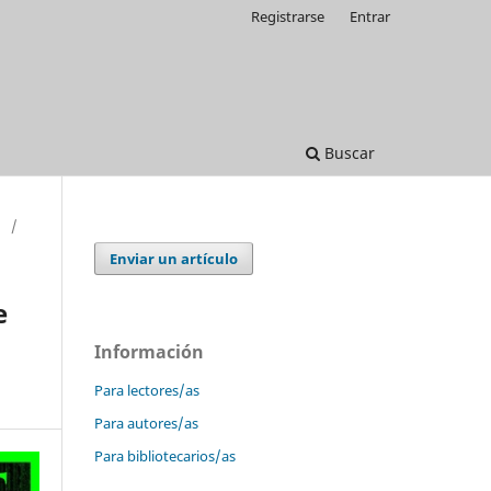
Registrarse
Entrar
Buscar
/
Enviar un artículo
e
Información
Para lectores/as
Para autores/as
Para bibliotecarios/as