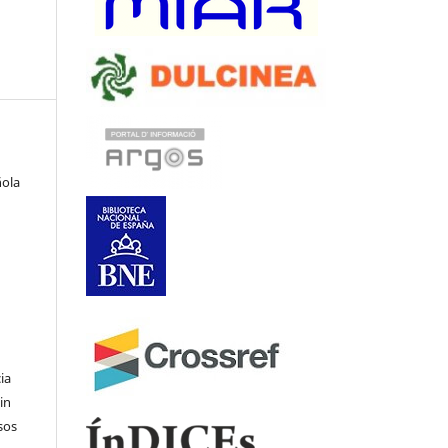
ñola
ia
in
sos