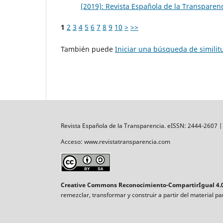
(2019): Revista Española de la Transparen
1
2
3
4
5
6
7
8
9
10
>
>>
También puede
Iniciar una búsqueda de simili
Revista Española de la Transparencia. eISSN: 2444-2607 
Acceso: www.revistatransparencia.com
Creative Commons Reconocimiento-CompartirIgual 4.0
remezclar, transformar y construir a partir del material p