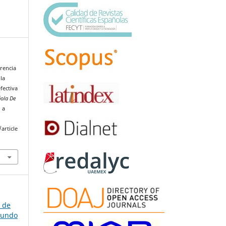
arencia
 la
fectiva
ñola De
 a
article
a de
gundo