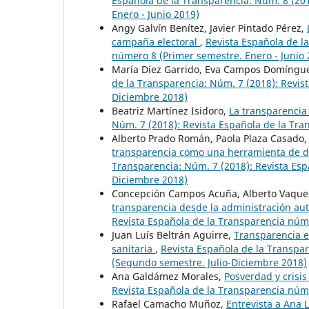
Española de la Transparencia: Núm. 8 (20
Enero - Junio 2019)
Angy Galvín Benítez, Javier Pintado Pérez,
campaña electoral
,
Revista Española de l
número 8 (Primer semestre. Enero - Junio 
María Díez Garrido, Eva Campos Domíngu
de la Transparencia: Núm. 7 (2018): Revis
Diciembre 2018)
Beatriz Martínez Isidoro,
La transparencia
Núm. 7 (2018): Revista Española de la Tr
Alberto Prado Román, Paola Plaza Casado,
transparencia como una herramienta de di
Transparencia: Núm. 7 (2018): Revista Es
Diciembre 2018)
Concepción Campos Acuña, Alberto Vaque
transparencia desde la administración au
Revista Española de la Transparencia núme
Juan Luís Beltrán Aguirre,
Transparencia en
sanitaria
,
Revista Española de la Transpa
(Segundo semestre. Julio-Diciembre 2018)
Ana Galdámez Morales,
Posverdad y crisi
Revista Española de la Transparencia núme
Rafael Camacho Muñoz,
Entrevista a Ana