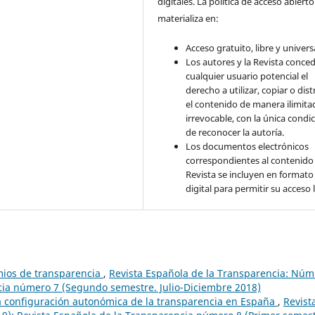
digitales. La política de acceso abierto
materializa en:
Acceso gratuito, libre y universa
Los autores y la Revista conce
cualquier usuario potencial el
derecho a utilizar, copiar o dist
el contenido de manera ilimita
irrevocable, con la única condi
de reconocer la autoría.
Los documentos electrónicos
correspondientes al contenido 
Revista se incluyen en formato
digital para permitir su acceso l
mios de transparencia
,
Revista Española de la Transparencia: Núm
ncia número 7 (Segundo semestre. Julio-Diciembre 2018)
a configuración autonómica de la transparencia en España
,
Revist