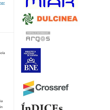
mer
ñola
ia
in