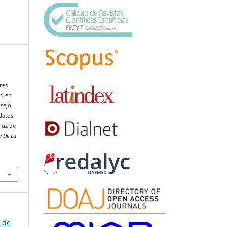
l
rés
ad en
nsejo
datos
 luz de
a De La
a de