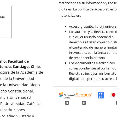
restricciones a su información y recur
digitales. La política de acceso abierto
materializa en:
gas
Acceso gratuito, libre y universa
Los autores y la Revista conce
cualquier usuario potencial el
derecho a utilizar, copiar o dist
el contenido de manera ilimita
irrevocable, con la única condi
de reconocer la autoría.
llo, Facultad de
Los documentos electrónicos
dencia, Santiago, Chile.
correspondientes al contenido 
ectora de la Academia de
Revista se incluyen en formato
o de la Universidad
digital para permitir su acceso l
e la Universidad Diego
cho Constitucional,
ificia Universidad
0
0
P. Universidad Católica
 instituciones.
ociedad y Estado y