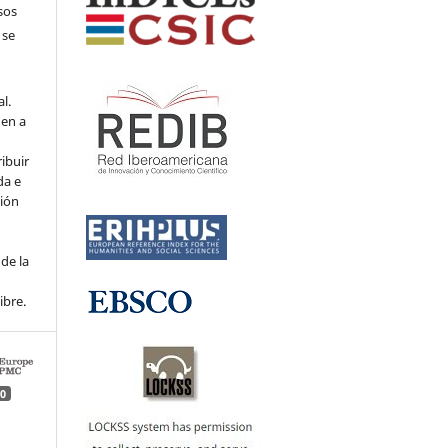
sos
 se
l.
den a
ribuir
da e
ción
de la
ibre.
0