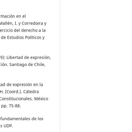
ormación en el
allén, I. y Corredoira y
jercicio del derecho a la
de Estudios Políticos y
19): Libertad de expresión,
ión. Santiago de Chile,
tad de expresión en la
H. (Coord.). Cátedra
Constitucionales. México
 pp. 75-88.
os fundamentales de los
es UDP.