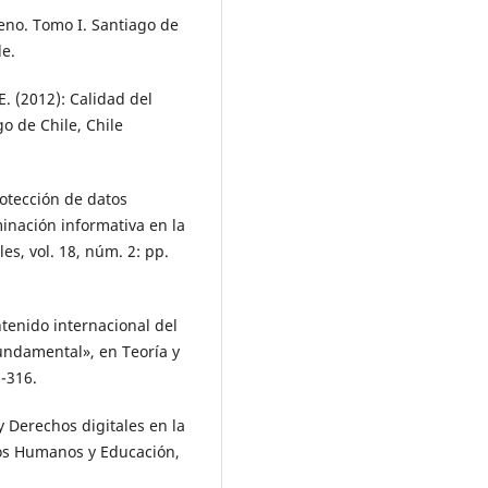
leno. Tomo I. Santiago de
le.
E. (2012): Calidad del
o de Chile, Chile
rotección de datos
inación informativa en la
es, vol. 18, núm. 2: pp.
ntenido internacional del
undamental», en Teoría y
-316.
 Derechos digitales en la
hos Humanos y Educación,