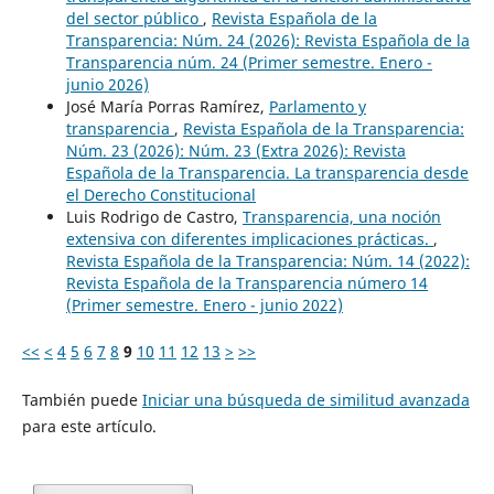
del sector público
,
Revista Española de la
Transparencia: Núm. 24 (2026): Revista Española de la
Transparencia núm. 24 (Primer semestre. Enero -
junio 2026)
José María Porras Ramírez,
Parlamento y
transparencia
,
Revista Española de la Transparencia:
Núm. 23 (2026): Núm. 23 (Extra 2026): Revista
Española de la Transparencia. La transparencia desde
el Derecho Constitucional
Luis Rodrigo de Castro,
Transparencia, una noción
extensiva con diferentes implicaciones prácticas.
,
Revista Española de la Transparencia: Núm. 14 (2022):
Revista Española de la Transparencia número 14
(Primer semestre. Enero - junio 2022)
<<
<
4
5
6
7
8
9
10
11
12
13
>
>>
También puede
Iniciar una búsqueda de similitud avanzada
para este artículo.