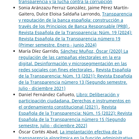
transparencia y la lucha contra la corrupción
Sonia Aránzazu Ferruz González, Jaime Pérez Martín-
Gaitero, Dulce Eloisa Saldaña Larrondo,
Transparencia
y reputación de la banca española: construcción a
través de los Principios de Banca Responsable (PRB)
,
Revista Española de la Transparencia: Núm. 19 (2024):
Revista Española de la Transparencia número 19
(Primer semestre. Enero - junio 2024)
María Díez Garrido,
Sánchez Muñoz, Óscar (2020) La
regulación de las campañas electorales en la era
digital. Desinformación y microsegmentación en las
redes sociales con fines electorales
,
Revista Española
de la Transparencia: Núm. 13 (2021): Revista Española
de la Transparencia número 13 (Segundo semestre.
Julio - diciembre 2021)
Daniel Fernández Cañueto,
Libro: Deliberación y
participación ciudadana. Derechos e instrumentos en
el ordenamiento constitucional (2021)
,
Revista
Española de la Transparencia: Núm. 15 (2022): Revista
Española de la Transparencia número 15 (Segundo
semestre. Julio - diciembre 2022)
Óscar Cortés Abad,
La implantación efectiva de la
transparencia algorítmica en la función administrativa