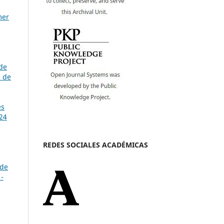
mer
 de
a de
es
 24
REDES SOCIALES ACADÉMICAS
 de
 -