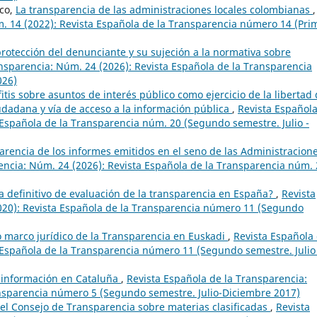
co,
La transparencia de las administraciones locales colombianas
,
. 14 (2022): Revista Española de la Transparencia número 14 (Pri
rotección del denunciante y su sujeción a la normativa sobre
nsparencia: Núm. 24 (2026): Revista Española de la Transparencia
026)
fitis sobre asuntos de interés público como ejercicio de la libertad
udadana y vía de acceso a la información pública
,
Revista Español
 Española de la Transparencia núm. 20 (Segundo semestre. Julio -
arencia de los informes emitidos en el seno de las Administracion
encia: Núm. 24 (2026): Revista Española de la Transparencia núm.
a definitivo de evaluación de la transparencia en España?
,
Revista
020): Revista Española de la Transparencia número 11 (Segundo
o marco jurídico de la Transparencia en Euskadi
,
Revista Española
 Española de la Transparencia número 11 (Segundo semestre. Julio
a información en Cataluña
,
Revista Española de la Transparencia:
ansparencia número 5 (Segundo semestre. Julio-Diciembre 2017)
del Consejo de Transparencia sobre materias clasificadas
,
Revista