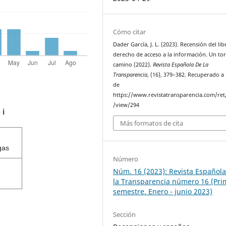
Cómo citar
Dader García, J. L. (2023). Recensión del lib
derecho de acceso a la información. Un to
camino (2022).
Revista Española De La
Transparencia
, (16), 379–382. Recuperado a 
de
https://www.revistatransparencia.com/ret/
/view/294
s
ℹ️
Más formatos de cita
gas
Número
Núm. 16 (2023): Revista Español
la Transparencia número 16 (Pri
semestre. Enero - junio 2023)
Sección