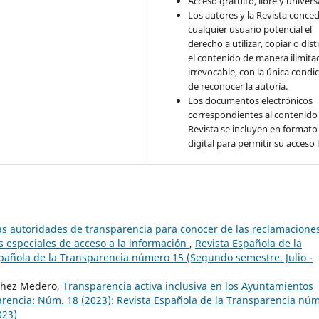
Acceso gratuito, libre y universa
Los autores y la Revista conce
cualquier usuario potencial el
derecho a utilizar, copiar o dist
el contenido de manera ilimita
irrevocable, con la única condi
de reconocer la autoría.
Los documentos electrónicos
correspondientes al contenido 
Revista se incluyen en formato
digital para permitir su acceso l
as autoridades de transparencia para conocer de las reclamacione
s especiales de acceso a la información
,
Revista Española de la
pañola de la Transparencia número 15 (Segundo semestre. Julio -
chez Medero,
Transparencia activa inclusiva en los Ayuntamientos
arencia: Núm. 18 (2023): Revista Española de la Transparencia nú
023)