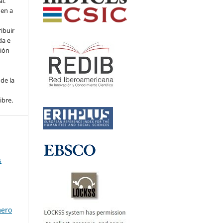
l.
den a
ribuir
da e
ción
de la
ibre.
s
mero