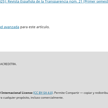
25): Revista Española de la Transparencia núm. 21 (Primer semest
tud avanzada
para este artículo.
| ACREDITRA.
 Internacional License
(CC BY-SA 4.0)
. Permite Compartir — copiar y redistrib
ara cualquier propósito, incluso comercialmente.