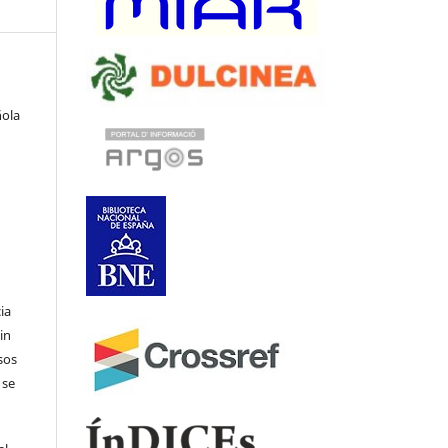
ñola
ia
in
sos
 se