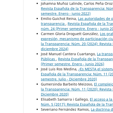
Johamna Muñoz Lalinde, Carlos Peña Oroz
Revista Española de la Transparencia: Núm
semestre. Enero - junio 2022)
Emilio Guichot Reina,
Las autoridades de p
transparencia
,
Revista Española de la Tra
núm. 24 (Primer semestre. Enero - junio 2
Carmen Gloria Droguett González,
Los gra
expresión, mecanismo de participación ci
la Transparencia: Núm. 20 (2024): Revista
diciembre 2024)
José Manuel Cantera Cuartango,
La transp
Públicas
,
Revista Española de la Transpar
(Primer semestre. Enero - junio 2026)
José Luis Ros Medina,
¿Es MESTA el sistem
Española de la Transparencia: Núm. 11 (2
semestre. Julio - Diciembre 2020)
Gumersinda Barbeito Meizoso,
El complej
la Transparencia: Núm. 11 (2020): Revista
Diciembre 2020)
Elisabeth Samarra i Gallego,
El acceso a l
Núm. 5 (2017): Revista Española de la Tr
Severiano Fernández Ramos,
La doctrina 