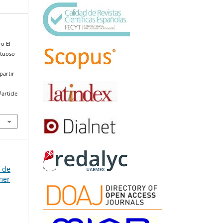
ro El
rtuoso
partir
article
a de
mer