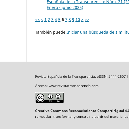
Española de la Transparencia: Núm. 21 (20
Enero - junio 2025)
<<
<
1
2
3
4
5
6
7
8
9
10
>
>>
También puede
Iniciar una búsqueda de simili
Revista Española de la Transparencia. eISSN: 2444-2607 
Acceso: www.revistatransparencia.com
Creative Commons Reconocimiento-CompartirIgual 4.0
remezclar, transformar y construir a partir del material p