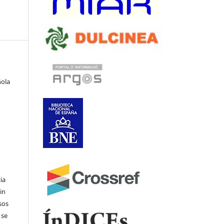
ñola
ia
in
sos
 se