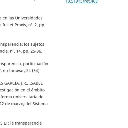
10.51915/ret.468
 en las Universidades
Ius et Praxis, nº. 2, pp.
sparencia: los sujetos
cia, nº. 14, pp. 25-36.
nsparencia, participación
, en Innovar, 24 (54).
 GARCÍA, J.R., ISABEL
vestigación en el ámbito
eforma universitaria de
 22 de marzo, del Sistema
5 LT: la transparencia