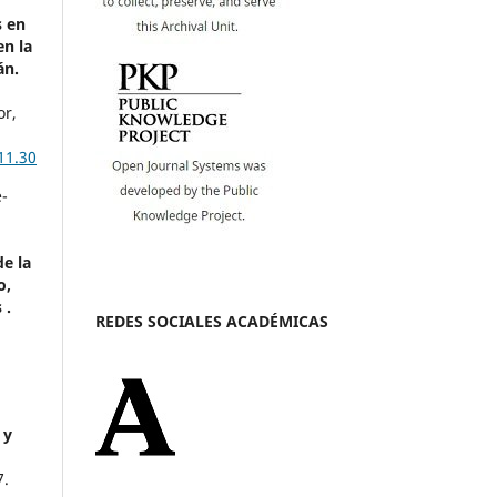
d
s en
en la
án.
or,
11.30
-
e la
o,
 .
REDES SOCIALES ACADÉMICAS
 y
7.