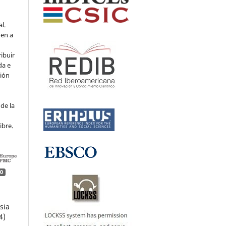
l.
den a
ribuir
da e
ción
de la
ibre.
0
sia
4)