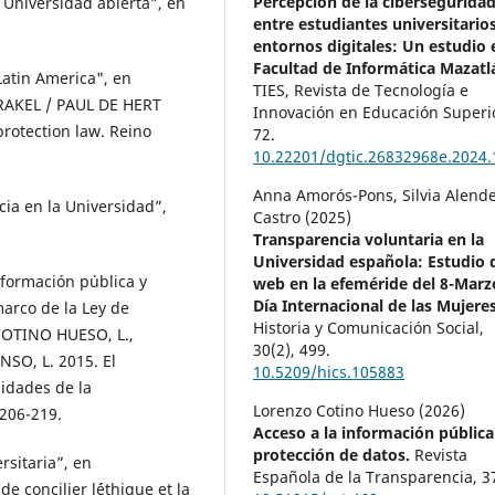
Percepción de la cibersegurida
 Universidad abierta”, en
entre estudiantes universitario
entornos digitales: Un estudio 
Facultad de Informática Mazatl
atin America", en
TIES, Revista de Tecnología e
KEL / PAUL DE HERT
Innovación en Educación Superi
rotection law. Reino
72.
10.22201/dgtic.26832968e.2024.
Anna Amorós-Pons, Silvia Alende
ia en la Universidad”,
Castro (2025)
Transparencia voluntaria en la
Universidad española: Estudio d
formación pública y
web en la efeméride del 8-Marz
Día Internacional de las Mujeres
marco de la Ley de
Historia y Comunicación Social,
COTINO HUESO, L.,
30
(2),
499.
SO, L. 2015. El
10.5209/hics.105883
idades de la
Lorenzo Cotino Hueso (2026)
 206-219.
Acceso a la información pública
protección de datos.
Revista
sitaria”, en
Española de la Transparencia,
3
e concilier l´éthique et la