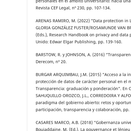
personales en el ámbito universitario: hacia una
Revista CEF Legal, nº 230, pp. 107-134.
ARENAS RAMIRO, M. (2022) "Data protection in L
GLORIA GONZÁLEZ FUSTER/ROSAMUNDE VAN BRA
(Eds.), Research Handbook on privacy and data p
Unido: Edwar Elgar Publishing, pp. 139-160.
BARSTOW, R. y JOHNSON, A. (2016) “Transparenc
Derecom, nº 20.
BURGAR ARQUIMBAU, J.M. (2015) “Acceso a la in
protección de datos de carácter personal en el 
Transparencia: graduación y ponderación”. En 
SAHUQUILLO OROZCO, J.L., CORREDOIRA Y ALFON
paradigma del gobierno abierto: retos y oportun
participación, transparencia y colaboración, pp.
CASARES MARCO, A.B. (2018) “Gobernanza univer
Boujaddaine, M. (Ed.), La gouvernance et l`enjeu d