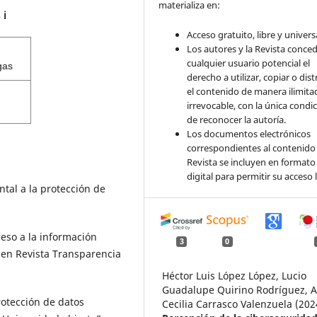
materializa en:
s
ℹ️
Acceso gratuito, libre y universa
Los autores y la Revista conce
cualquier usuario potencial el
gas
derecho a utilizar, copiar o dist
el contenido de manera ilimita
irrevocable, con la única condi
de reconocer la autoría.
Los documentos electrónicos
correspondientes al contenido 
Revista se incluyen en formato
digital para permitir su acceso l
al a la protección de
eso a la información
3
0
 en Revista Transparencia
Héctor Luis López López, Lucio
Guadalupe Quirino Rodríguez, A
otección de datos
Cecilia Carrasco Valenzuela (202