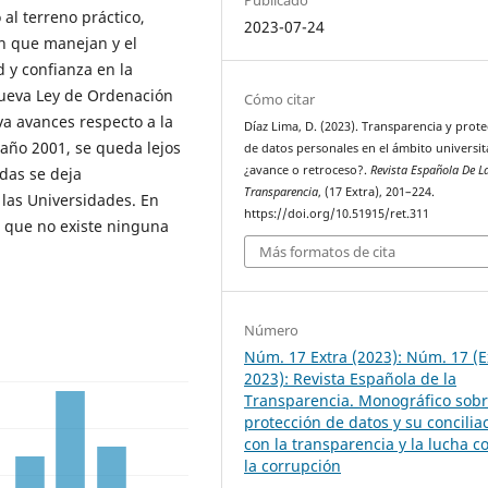
al terreno práctico,
2023-07-24
ón que manejan y el
d y confianza en la
 nueva Ley de Ordenación
Cómo citar
va avances respecto a la
Díaz Lima, D. (2023). Transparencia y prote
año 2001, se queda lejos
de datos personales en el ámbito universit
¿avance o retroceso?.
Revista Española De L
idas se deja
Transparencia
, (17 Extra), 201–224.
las Universidades. En
https://doi.org/10.51915/ret.311
a que no existe ninguna
Más formatos de cita
Número
Núm. 17 Extra (2023): Núm. 17 (E
2023): Revista Española de la
Transparencia. Monográfico sob
protección de datos y su concilia
con la transparencia y la lucha c
la corrupción