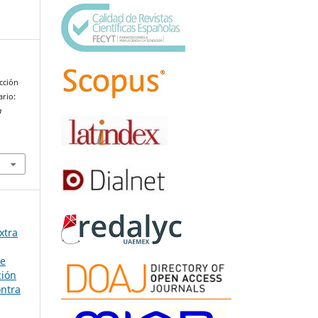
cción
ario:
a
xtra
re
ción
ontra