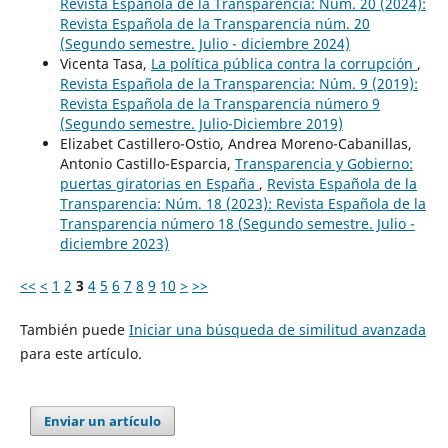
Revista Española de la Transparencia: Núm. 20 (2024):
Revista Española de la Transparencia núm. 20
(Segundo semestre. Julio - diciembre 2024)
Vicenta Tasa,
La política pública contra la corrupción
,
Revista Española de la Transparencia: Núm. 9 (2019):
Revista Española de la Transparencia número 9
(Segundo semestre. Julio-Diciembre 2019)
Elizabet Castillero-Ostio, Andrea Moreno-Cabanillas,
Antonio Castillo-Esparcia,
Transparencia y Gobierno:
puertas giratorias en España
,
Revista Española de la
Transparencia: Núm. 18 (2023): Revista Española de la
Transparencia número 18 (Segundo semestre. Julio -
diciembre 2023)
<<
<
1
2
3
4
5
6
7
8
9
10
>
>>
También puede
Iniciar una búsqueda de similitud avanzada
para este artículo.
Enviar un artículo