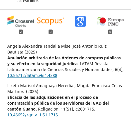
acceso libre.
2
0
0
Angela Alexandra Tandalla Mise, José Antonio Ruiz
Bautista (2025)
Anulación arbitraria de las órdenes de compras públicas
y su efecto en la seguridad jurídica.
LATAM Revista
Latinoamericana de Ciencias Sociales y Humanidades,
6
(4),
10.56712/latam.v6i4.4288
Lizeth Marisol Amaguaya Heredia , Magda Francisca Cejas
Martínez (2026)
Eficacia de las adquisiciones en el proceso de
contratación pública de los servidores del GAD del
cantón Guano.
Religación,
11
(51),
e2601715.
10.46652/rgn.v11i51.1715