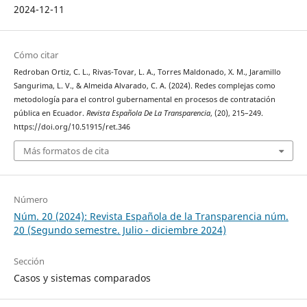
2024-12-11
Cómo citar
Redroban Ortiz, C. L., Rivas-Tovar, L. A., Torres Maldonado, X. M., Jaramillo
Sangurima, L. V., & Almeida Alvarado, C. A. (2024). Redes complejas como
metodología para el control gubernamental en procesos de contratación
pública en Ecuador.
Revista Española De La Transparencia
, (20), 215–249.
https://doi.org/10.51915/ret.346
Más formatos de cita
Número
Núm. 20 (2024): Revista Española de la Transparencia núm.
20 (Segundo semestre. Julio - diciembre 2024)
Sección
Casos y sistemas comparados