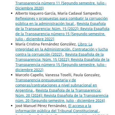
Transparencia número 11 (Segundo semestre. Julio -
Diciembre 2020)
Alberto Vaquero García, María Cadaval Sampedro,
Reflexiones y propuestas para combatir la corrupción
pública en la administración local
,
Revista Española
de la Transparencia: Núm. 15 (2022): Revista Española
de la Transparencia número 15 (Segundo semestre.
Julio - diciembre 2022)
María Cristina Fernández González,
Libro: La
integridad en la Administración. Contratación y lucha
contra la corrupción (2022)
,
Revista Española de la
Transparencia: Núm. 15 (2022): Revista Española de la
Transparencia número 15 (Segundo semestre. Julio -
diciembre 2022)
Marcelo Capello, Vanessa Toselli, Paula Gonzalez,
Transparencia presupuestaria y de
compras/contrataciones a nivel subnacional en
Argentina
,
Revista Española de la Transparencia:
Núm. 20 (2024): Revista Española de la Transparencia
núm. 20 (Segundo semestre. Julio - diciembre 2024)
José Manuel Pérez Fernández,
El acceso a la
información pública del Tribunal Constitucional
,