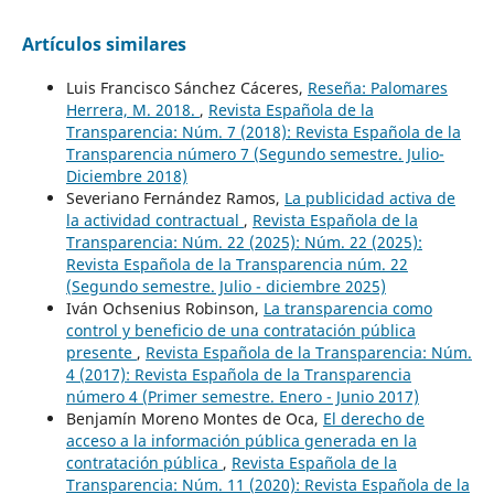
Artículos similares
Luis Francisco Sánchez Cáceres,
Reseña: Palomares
Herrera, M. 2018.
,
Revista Española de la
Transparencia: Núm. 7 (2018): Revista Española de la
Transparencia número 7 (Segundo semestre. Julio-
Diciembre 2018)
Severiano Fernández Ramos,
La publicidad activa de
la actividad contractual
,
Revista Española de la
Transparencia: Núm. 22 (2025): Núm. 22 (2025):
Revista Española de la Transparencia núm. 22
(Segundo semestre. Julio - diciembre 2025)
Iván Ochsenius Robinson,
La transparencia como
control y beneficio de una contratación pública
presente
,
Revista Española de la Transparencia: Núm.
4 (2017): Revista Española de la Transparencia
número 4 (Primer semestre. Enero - Junio 2017)
Benjamín Moreno Montes de Oca,
El derecho de
acceso a la información pública generada en la
contratación pública
,
Revista Española de la
Transparencia: Núm. 11 (2020): Revista Española de la