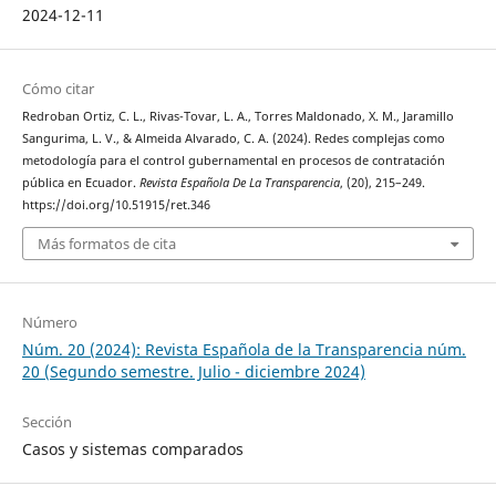
2024-12-11
Cómo citar
Redroban Ortiz, C. L., Rivas-Tovar, L. A., Torres Maldonado, X. M., Jaramillo
Sangurima, L. V., & Almeida Alvarado, C. A. (2024). Redes complejas como
metodología para el control gubernamental en procesos de contratación
pública en Ecuador.
Revista Española De La Transparencia
, (20), 215–249.
https://doi.org/10.51915/ret.346
Más formatos de cita
Número
Núm. 20 (2024): Revista Española de la Transparencia núm.
20 (Segundo semestre. Julio - diciembre 2024)
Sección
Casos y sistemas comparados