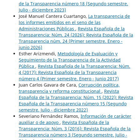
de la Transparencia número 18 (Segundo semestre.
Julio - diciembre 2023)
José Manuel Cantera Cuartango,
La transparencia de
los informes emitidos en el seno de las
Administraciones Públicas
,
Revista Española de la
Transparencia: Núm. 24 (2026): Revista Española de la
Transparencia núm. 24 (Primer semestre. Enero -
junio 2026)
Esther Arizmendi,
Metodología de Evaluación y
Seguimiento de la Transparencia de la Actividad
Pública
,
Revista Española de la Transparencia: Núm.
4 (2017): Revista Española de la Transparencia
número 4 (Primer semestre. Enero - Junio 2017)
Juan Carlos Gavara de Cara,
Corrupción política,
transparencia y reforma constitucional
,
Revista
Española de la Transparencia: Núm. 15 (2022): Revista
Española de la Transparencia número 15 (Segundo
semestre. Julio - diciembre 2022)
Severiano Fernández Ramos,
Información de carácter
auxiliar o de apoyo
,
Revista Española de la
Transparencia: Núm. 3 (2016): Revista Española de la
Transparencia número 3 (Segundo semestre. Julio -