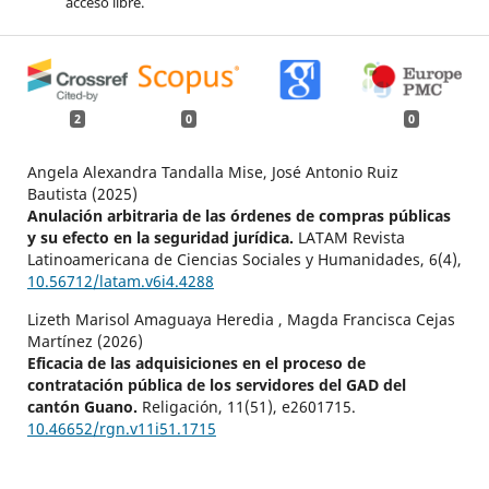
acceso libre.
2
0
0
Angela Alexandra Tandalla Mise, José Antonio Ruiz
Bautista (2025)
Anulación arbitraria de las órdenes de compras públicas
y su efecto en la seguridad jurídica.
LATAM Revista
Latinoamericana de Ciencias Sociales y Humanidades,
6
(4),
10.56712/latam.v6i4.4288
Lizeth Marisol Amaguaya Heredia , Magda Francisca Cejas
Martínez (2026)
Eficacia de las adquisiciones en el proceso de
contratación pública de los servidores del GAD del
cantón Guano.
Religación,
11
(51),
e2601715.
10.46652/rgn.v11i51.1715