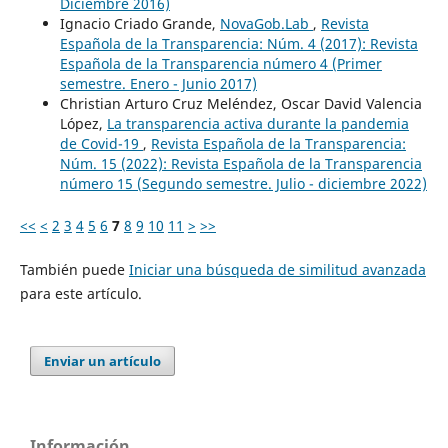
Diciembre 2016)
Ignacio Criado Grande,
NovaGob.Lab
,
Revista
Española de la Transparencia: Núm. 4 (2017): Revista
Española de la Transparencia número 4 (Primer
semestre. Enero - Junio 2017)
Christian Arturo Cruz Meléndez, Oscar David Valencia
López,
La transparencia activa durante la pandemia
de Covid-19
,
Revista Española de la Transparencia:
Núm. 15 (2022): Revista Española de la Transparencia
número 15 (Segundo semestre. Julio - diciembre 2022)
<<
<
2
3
4
5
6
7
8
9
10
11
>
>>
También puede
Iniciar una búsqueda de similitud avanzada
para este artículo.
Enviar un artículo
Información