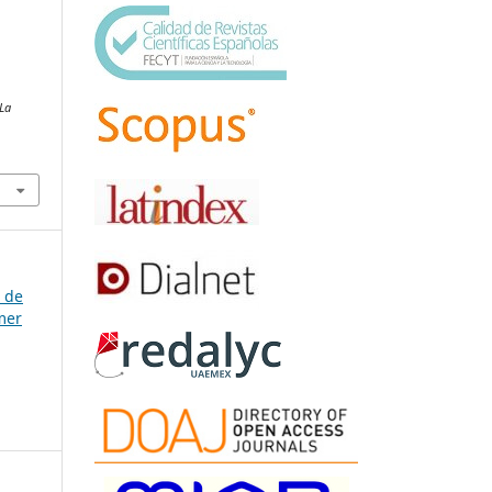
 La
a de
mer