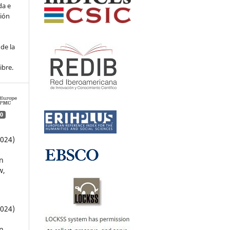
da e
ción
de la
ibre.
0
2024)
n
w,
2024)
n