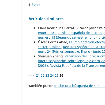
1
2
>
>>
Artículos similares
Clara Rodríguez Ilarraz, Ricardo Javier P
entorno 5G
,
Revista Española de la Trans
número 18 (Segundo semestre. Julio - dic
Óscar Cortés Abad,
La implantación efecti
sector público
,
Revista Española de la Tr
núm. 24 (Primer semestre. Enero - junio 2
Shuyuan Zheng,
Recensión del libro: ¿Có
interdisciplinarios sobre lenguaje claro y 
(2026): Revista Española de la Transparen
<<
<
21
22
23
24
25
26
También puede
Iniciar una búsqueda de simili