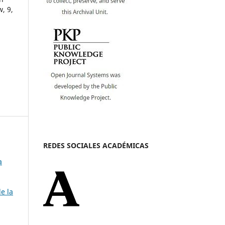
ew,
9
,
REDES SOCIALES ACADÉMICAS
a
e la