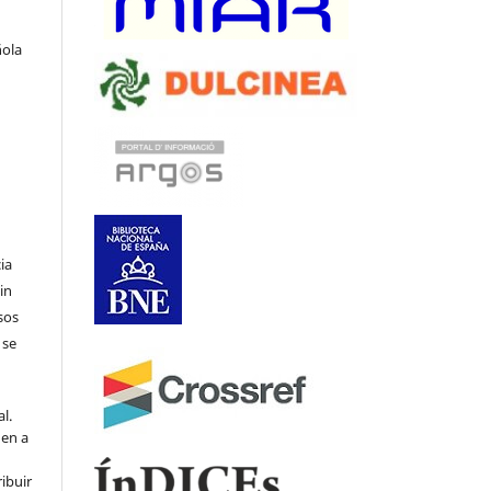
ñola
ia
in
sos
 se
l.
den a
ribuir