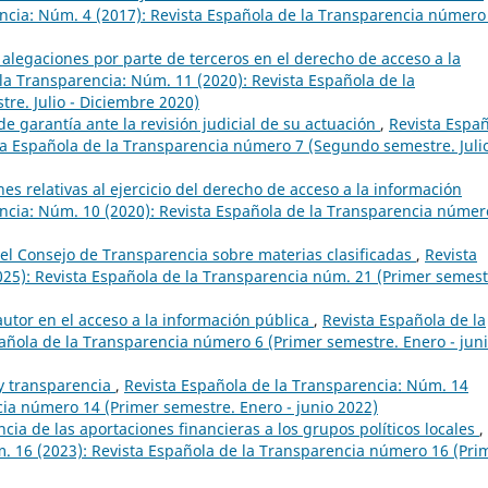
ncia: Núm. 4 (2017): Revista Española de la Transparencia número
 alegaciones por parte de terceros en el derecho de acceso a la
la Transparencia: Núm. 11 (2020): Revista Española de la
e. Julio - Diciembre 2020)
e garantía ante la revisión judicial de su actuación
,
Revista Espa
ta Española de la Transparencia número 7 (Segundo semestre. Juli
nes relativas al ejercicio del derecho de acceso a la información
ncia: Núm. 10 (2020): Revista Española de la Transparencia númer
del Consejo de Transparencia sobre materias clasificadas
,
Revista
25): Revista Española de la Transparencia núm. 21 (Primer semest
autor en el acceso a la información pública
,
Revista Española de la
añola de la Transparencia número 6 (Primer semestre. Enero - jun
y transparencia
,
Revista Española de la Transparencia: Núm. 14
cia número 14 (Primer semestre. Enero - junio 2022)
cia de las aportaciones financieras a los grupos políticos locales
,
. 16 (2023): Revista Española de la Transparencia número 16 (Pri