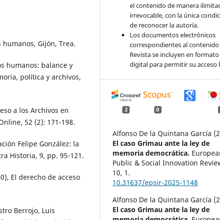
el contenido de manera ilimita
irrevocable, con la única condi
de reconocer la autoría.
Los documentos electrónicos
s humanos, Gijón, Trea.
correspondientes al contenido 
Revista se incluyen en formato
digital para permitir su acceso l
hos humanos: balance y
ria, política y archivos,
ceso a los Archivos en
2
0
nline, 52 (2): 171-198.
Alfonso De la Quintana García (
El caso Grimau ante la ley de
ación Felipe González: la
memoria democrática.
Europea
a Historia, 9, pp. 95-121.
Public & Social Innovation Revie
10
,
1.
0), El derecho de acceso
10.31637/epsir-2025-1148
Alfonso De la Quintana García (
El caso Grimau ante la ley de
tro Berrojo, Luis
memoria democrática.
Europea