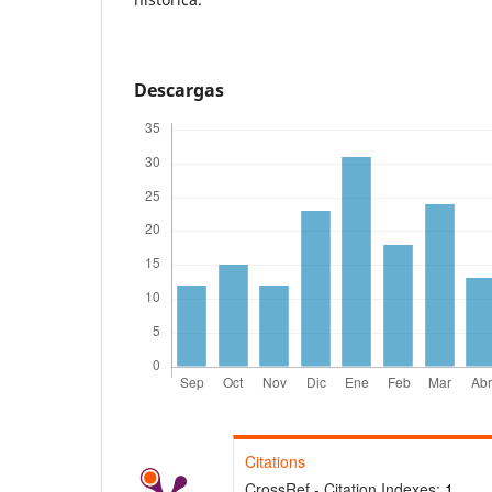
Descargas
Citations
CrossRef - Citation Indexes:
1