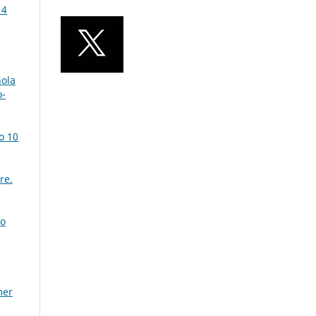
 4
ñola
o-
o 10
re.
io
mer