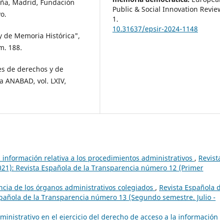
paña, Madrid, Fundación
Public & Social Innovation Revi
o.
1.
10.31637/epsir-2024-1148
y de Memoria Histórica",
m. 188.
tes de derechos y de
la ANABAD, vol. LXIV,
a información relativa a los procedimientos administrativos
,
Revist
021): Revista Española de la Transparencia número 12 (Primer
ncia de los órganos administrativos colegiados
,
Revista Española d
pañola de la Transparencia número 13 (Segundo semestre. Julio -
dministrativo en el ejercicio del derecho de acceso a la información