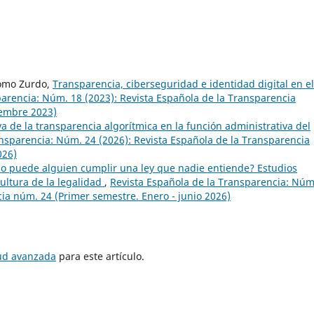
alomo Zurdo,
Transparencia, ciberseguridad e identidad digital en el
parencia: Núm. 18 (2023): Revista Española de la Transparencia
iembre 2023)
va de la transparencia algorítmica en la función administrativa del
ansparencia: Núm. 24 (2026): Revista Española de la Transparencia
026)
mo puede alguien cumplir una ley que nadie entiende? Estudios
cultura de la legalidad
,
Revista Española de la Transparencia: Núm
cia núm. 24 (Primer semestre. Enero - junio 2026)
tud avanzada
para este artículo.