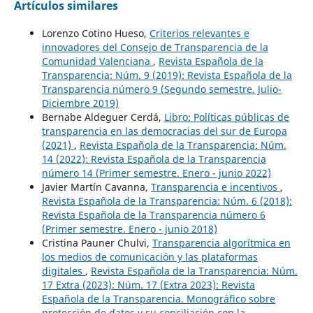
Artículos similares
Lorenzo Cotino Hueso,
Criterios relevantes e
innovadores del Consejo de Transparencia de la
Comunidad Valenciana
,
Revista Española de la
Transparencia: Núm. 9 (2019): Revista Española de la
Transparencia número 9 (Segundo semestre. Julio-
Diciembre 2019)
Bernabe Aldeguer Cerdá,
Libro: Políticas públicas de
transparencia en las democracias del sur de Europa
(2021)
,
Revista Española de la Transparencia: Núm.
14 (2022): Revista Española de la Transparencia
número 14 (Primer semestre. Enero - junio 2022)
Javier Martín Cavanna,
Transparencia e incentivos
,
Revista Española de la Transparencia: Núm. 6 (2018):
Revista Española de la Transparencia número 6
(Primer semestre. Enero - junio 2018)
Cristina Pauner Chulvi,
Transparencia algorítmica en
los medios de comunicación y las plataformas
digitales
,
Revista Española de la Transparencia: Núm.
17 Extra (2023): Núm. 17 (Extra 2023): Revista
Española de la Transparencia. Monográfico sobre
protección de datos y su conciliación con la