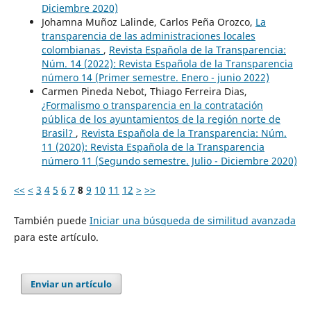
Diciembre 2020)
Johamna Muñoz Lalinde, Carlos Peña Orozco,
La
transparencia de las administraciones locales
colombianas
,
Revista Española de la Transparencia:
Núm. 14 (2022): Revista Española de la Transparencia
número 14 (Primer semestre. Enero - junio 2022)
Carmen Pineda Nebot, Thiago Ferreira Dias,
¿Formalismo o transparencia en la contratación
pública de los ayuntamientos de la región norte de
Brasil?
,
Revista Española de la Transparencia: Núm.
11 (2020): Revista Española de la Transparencia
número 11 (Segundo semestre. Julio - Diciembre 2020)
<<
<
3
4
5
6
7
8
9
10
11
12
>
>>
También puede
Iniciar una búsqueda de similitud avanzada
para este artículo.
Enviar un artículo