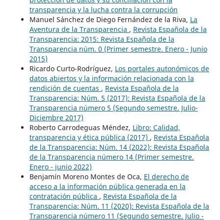
transparencia y la lucha contra la corrupción
Manuel Sánchez de Diego Fernández de la Riva,
La
Aventura de la Transparencia
,
Revista Española de la
Transparencia: 2015: Revista Española de la
Transparencia núm. 0 (Primer semestre. Enero - Junio
2015)
Ricardo Curto-Rodríguez,
Los portales autonómicos de
datos abiertos y la información relacionada con la
rendición de cuentas
,
Revista Española de la
Transparencia: Núm. 5 (2017): Revista Española de la
Transparencia número 5 (Segundo semestre. Julio-
Diciembre 2017)
Roberto Carrodeguas Méndez,
Libro: Calidad,
transparencia y ética pública (2017)
,
Revista Española
de la Transparencia: Núm. 14 (2022): Revista Española
de la Transparencia número 14 (Primer semestre.
Enero - junio 2022)
Benjamín Moreno Montes de Oca,
El derecho de
acceso a la información pública generada en la
contratación pública
,
Revista Española de la
Transparencia: Núm. 11 (2020): Revista Española de la
Transparencia número 11 (Segundo semestre. Julio -