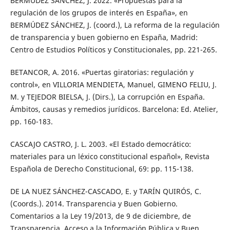
BERMÚDEZ SÁNCHEZ, J. 2022. «Propuestas para la
regulación de los grupos de interés en España», en
BERMÚDEZ SÁNCHEZ, J. (coord.), La reforma de la regulación
de transparencia y buen gobierno en España, Madrid:
Centro de Estudios Políticos y Constitucionales, pp. 221-265.
BETANCOR, A. 2016. «Puertas giratorias: regulación y
control», en VILLORIA MENDIETA, Manuel, GIMENO FELIU, J.
M. y TEJEDOR BIELSA, J. (Dirs.), La corrupción en España.
Ámbitos, causas y remedios jurídicos. Barcelona: Ed. Atelier,
pp. 160-183.
CASCAJO CASTRO, J. L. 2003. «El Estado democrático:
materiales para un léxico constitucional español», Revista
Española de Derecho Constitucional, 69: pp. 115-138.
DE LA NUEZ SÁNCHEZ-CASCADO, E. y TARÍN QUIRÓS, C.
(Coords.). 2014. Transparencia y Buen Gobierno.
Comentarios a la Ley 19/2013, de 9 de diciembre, de
Transparencia, Acceso a la Información Pública y Buen