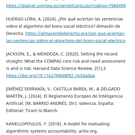
https://dialnet.unirioja.es/servlet/articulo?codigo=7980499
HUERGO LORA, A. (2024). ¿Por qué aciertan las sentencias
sobre el algoritmo del bono social eléctrico? Almacén de
Derecho.
https://almacendederecho.org/por-que-aciertan-
las-sentencias-sobre-el-algoritmo-del-bono-social-electrico
JACKSON, E., & MENDOZA, C. (2020). Setting the record
straight: What the COMPAS core risk and need assessment
is and is not. Harvard Data Science Review, 2(1),3
https://doi.org/10.1162/99608f92.1b3dadaa
JIMÉNEZ SERRANÍA, V., CASTILLA BAREA, M., & DELGADO
MARTÍN, J. (2024). El Reglamento Europeo de Inteligencia
Artificial. (M. BARRIO ANDRÉS, Dir). Valencia, España:
Editorial: Tirant lo Blanch.
KANELLOPOULOS, Y. (2018). A model for evaluating
algorithmic systems accountability. arXiv.org.