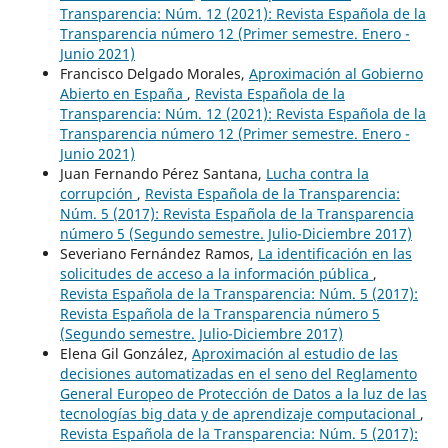
Transparencia: Núm. 12 (2021): Revista Española de la
Transparencia número 12 (Primer semestre. Enero -
Junio 2021)
Francisco Delgado Morales,
Aproximación al Gobierno
Abierto en España
,
Revista Española de la
Transparencia: Núm. 12 (2021): Revista Española de la
Transparencia número 12 (Primer semestre. Enero -
Junio 2021)
Juan Fernando Pérez Santana,
Lucha contra la
corrupción
,
Revista Española de la Transparencia:
Núm. 5 (2017): Revista Española de la Transparencia
número 5 (Segundo semestre. Julio-Diciembre 2017)
Severiano Fernández Ramos,
La identificación en las
solicitudes de acceso a la información pública
,
Revista Española de la Transparencia: Núm. 5 (2017):
Revista Española de la Transparencia número 5
(Segundo semestre. Julio-Diciembre 2017)
Elena Gil González,
Aproximación al estudio de las
decisiones automatizadas en el seno del Reglamento
General Europeo de Protección de Datos a la luz de las
tecnologías big data y de aprendizaje computacional
,
Revista Española de la Transparencia: Núm. 5 (2017):