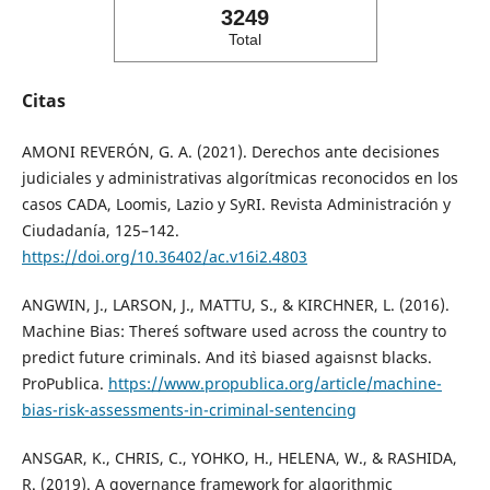
3249
Total
Citas
AMONI REVERÓN, G. A. (2021). Derechos ante decisiones
judiciales y administrativas algorítmicas reconocidos en los
casos CADA, Loomis, Lazio y SyRI. Revista Administración y
Ciudadanía, 125–142.
https://doi.org/10.36402/ac.v16i2.4803
ANGWIN, J., LARSON, J., MATTU, S., & KIRCHNER, L. (2016).
Machine Bias: There´s software used across the country to
predict future criminals. And it`s biased agaisnst blacks.
ProPublica.
https://www.propublica.org/article/machine-
bias-risk-assessments-in-criminal-sentencing
ANSGAR, K., CHRIS, C., YOHKO, H., HELENA, W., & RASHIDA,
R. (2019). A governance framework for algorithmic