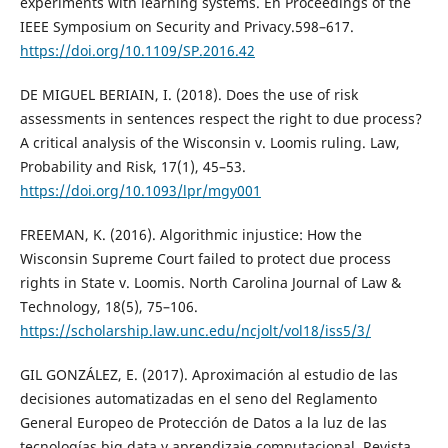
experiments with learning systems. En Proceedings of the
IEEE Symposium on Security and Privacy.598–617.
https://doi.org/10.1109/SP.2016.42
DE MIGUEL BERIAIN, I. (2018). Does the use of risk
assessments in sentences respect the right to due process?
A critical analysis of the Wisconsin v. Loomis ruling. Law,
Probability and Risk, 17(1), 45–53.
https://doi.org/10.1093/lpr/mgy001
FREEMAN, K. (2016). Algorithmic injustice: How the
Wisconsin Supreme Court failed to protect due process
rights in State v. Loomis. North Carolina Journal of Law &
Technology, 18(5), 75–106.
https://scholarship.law.unc.edu/ncjolt/vol18/iss5/3/
GIL GONZÁLEZ, E. (2017). Aproximación al estudio de las
decisiones automatizadas en el seno del Reglamento
General Europeo de Protección de Datos a la luz de las
tecnologías big data y aprendizaje computacional. Revista