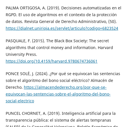
PALMA ORTIGOSA, A. (2019). Decisiones automatizadas en el
RGPD. El uso de algoritmos en el contexto de la protección
de datos. Revista General de Derecho Administrativo, (50).
https://dialnet.unirioja.es/servlet/articulo?codigo=6823524
PASQUALE, F. (2015). The Black Box Society: The secret
algorithms that control money and information. Harvard
University Press.
https://doi.org/10.4159/harvard.9780674736061
PONCE SOLÉ, J. (2024). ¿Por qué se equivocan las sentencias
sobre el algoritmo del bono social eléctrico? Almacén de
Derecho.
https://almacendederecho.org/por-que-se-
equivocan-las-sentencias-sobre-el-algoritmo-del-bono-
social-electrico
PUNCEL CHORNET, A. (2019). Inteligencia artificial para la
transparencia pública: el sistema de alertas tempranas
(SALER) de la Generalitat Valenciana. Boletín Económico de