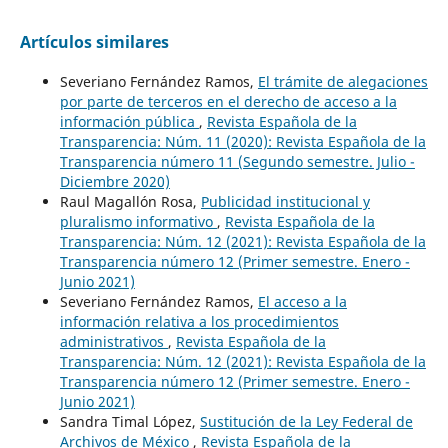
Artículos similares
Severiano Fernández Ramos,
El trámite de alegaciones
por parte de terceros en el derecho de acceso a la
información pública
,
Revista Española de la
Transparencia: Núm. 11 (2020): Revista Española de la
Transparencia número 11 (Segundo semestre. Julio -
Diciembre 2020)
Raul Magallón Rosa,
Publicidad institucional y
pluralismo informativo
,
Revista Española de la
Transparencia: Núm. 12 (2021): Revista Española de la
Transparencia número 12 (Primer semestre. Enero -
Junio 2021)
Severiano Fernández Ramos,
El acceso a la
información relativa a los procedimientos
administrativos
,
Revista Española de la
Transparencia: Núm. 12 (2021): Revista Española de la
Transparencia número 12 (Primer semestre. Enero -
Junio 2021)
Sandra Timal López,
Sustitución de la Ley Federal de
Archivos de México
,
Revista Española de la