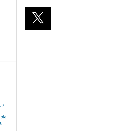
. 7
ñola
o-