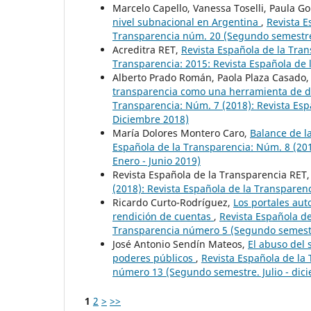
Marcelo Capello, Vanessa Toselli, Paula G
nivel subnacional en Argentina
,
Revista E
Transparencia núm. 20 (Segundo semestre.
Acreditra RET,
Revista Española de la Tra
Transparencia: 2015: Revista Española de 
Alberto Prado Román, Paola Plaza Casado,
transparencia como una herramienta de di
Transparencia: Núm. 7 (2018): Revista Es
Diciembre 2018)
María Dolores Montero Caro,
Balance de l
Española de la Transparencia: Núm. 8 (20
Enero - Junio 2019)
Revista Española de la Transparencia RET
(2018): Revista Española de la Transpare
Ricardo Curto-Rodríguez,
Los portales aut
rendición de cuentas
,
Revista Española de
Transparencia número 5 (Segundo semestr
José Antonio Sendín Mateos,
El abuso del 
poderes públicos
,
Revista Española de la
número 13 (Segundo semestre. Julio - dic
1
2
>
>>