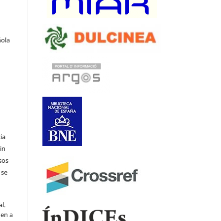
ñola
ia
in
sos
 se
l.
den a