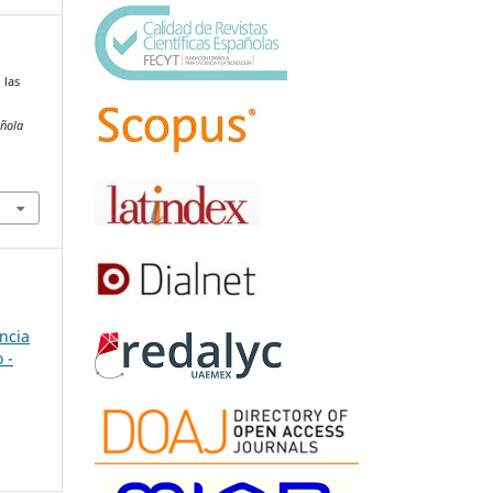
 las
añola
ncia
 -