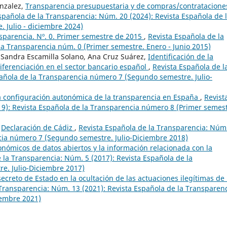
onzalez,
Transparencia presupuestaria y de compras/contratacione
spañola de la Transparencia: Núm. 20 (2024): Revista Española de 
 Julio - diciembre 2024)
nsparencia. Nº. 0. Primer semestre de 2015
,
Revista Española de la
la Transparencia núm. 0 (Primer semestre. Enero - Junio 2015)
 Sandra Escamilla Solano, Ana Cruz Suárez,
Identificación de la
ferenciación en el sector bancario español
,
Revista Española de l
pañola de la Transparencia número 7 (Segundo semestre. Julio-
a configuración autonómica de la transparencia en España
,
Revist
19): Revista Española de la Transparencia número 8 (Primer semest
,
Declaración de Cádiz
,
Revista Española de la Transparencia: Núm
ncia número 7 (Segundo semestre. Julio-Diciembre 2018)
onómicos de datos abiertos y la información relacionada con la
 la Transparencia: Núm. 5 (2017): Revista Española de la
e. Julio-Diciembre 2017)
secreto de Estado en la ocultación de las actuaciones ilegítimas de 
 Transparencia: Núm. 13 (2021): Revista Española de la Transparen
iembre 2021)