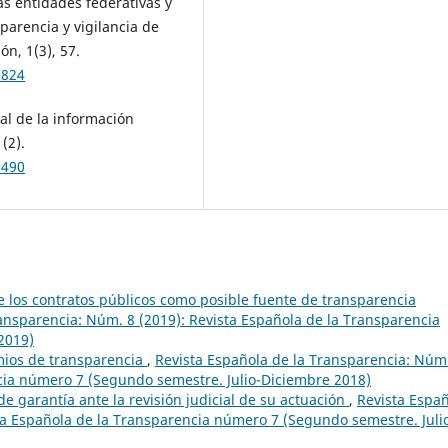
as entidades federativas y
arencia y vigilancia de
ón, 1(3), 57.
0824
ial de la información
(2).
0490
de los contratos públicos como posible fuente de transparencia
ansparencia: Núm. 8 (2019): Revista Española de la Transparencia
2019)
mios de transparencia
,
Revista Española de la Transparencia: Núm
ncia número 7 (Segundo semestre. Julio-Diciembre 2018)
e garantía ante la revisión judicial de su actuación
,
Revista Espa
ta Española de la Transparencia número 7 (Segundo semestre. Juli