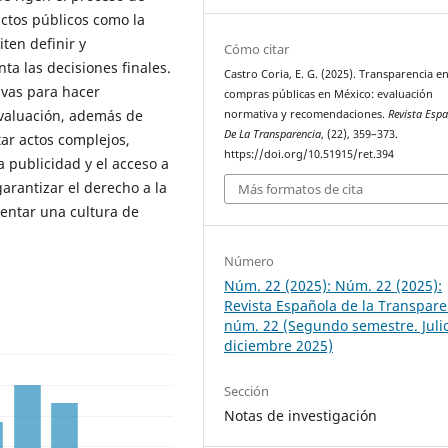
actos públicos como la
ten definir y
Cómo citar
a las decisiones finales.
Castro Coria, E. G. (2025). Transparencia en
vas para hacer
compras públicas en México: evaluación
 evaluación, además de
normativa y recomendaciones.
Revista Esp
De La Transparencia
, (22), 359–373.
ar actos complejos,
https://doi.org/10.51915/ret.394
a publicidad y el acceso a
arantizar el derecho a la
Más formatos de cita
mentar una cultura de
Número
Núm. 22 (2025): Núm. 22 (2025):
Revista Española de la Transpare
núm. 22 (Segundo semestre. Julio
diciembre 2025)
Sección
Notas de investigación