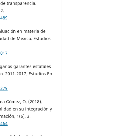
l de transparencia.
92.
0489
aluación en materia de
iudad de México. Estudios
3017
órganos garantes estatales
o, 2011-2017. Estudios En
4279
lea Gómez, O. (2018).
lidad en su integración y
ación, 1(6), 3.
2464