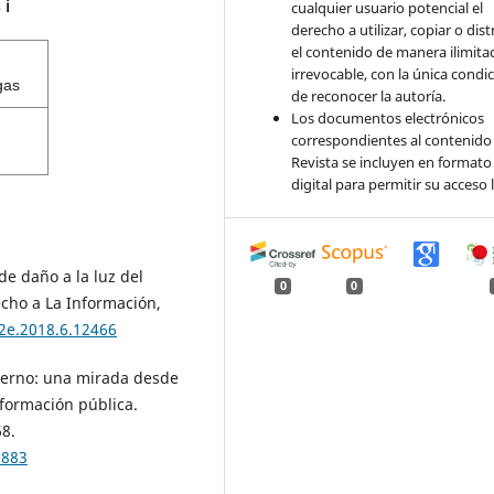
s
cualquier usuario potencial el
ℹ️
derecho a utilizar, copiar o dist
el contenido de manera ilimita
irrevocable, con la única condi
gas
de reconocer la autoría.
Los documentos electrónicos
correspondientes al contenido 
Revista se incluyen en formato
digital para permitir su acceso l
de daño a la luz del
0
0
echo a La Información,
82e.2018.6.12466
oderno: una mirada desde
nformación pública.
68.
3883