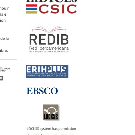
ribuir
da e
ción
de la
ibre.
0