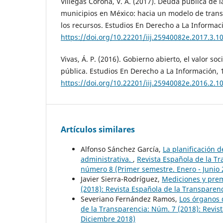
Villegas Corona, V. A. (2017). Deuda pública de l
municipios en México: hacia un modelo de transp
los recursos. Estudios En Derecho a La Informaci
https://doi.org/10.22201/iij.25940082e.2017.3.1
Vivas, Á. P. (2016). Gobierno abierto, el valor soc
pública. Estudios En Derecho a La Información, 1
https://doi.org/10.22201/iij.25940082e.2016.2.1
Artículos similares
Alfonso Sánchez García,
La planificación 
administrativa.
,
Revista Española de la Tr
número 8 (Primer semestre. Enero - Junio 
Javier Sierra-Rodríguez,
Mediciones y pre
(2018): Revista Española de la Transpare
Severiano Fernández Ramos,
Los órganos d
de la Transparencia: Núm. 7 (2018): Revis
Diciembre 2018)