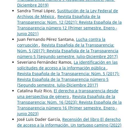
Diciembre 2019)
Sandra Timal López,
Sustitución de la Ley Federal de
Archivos de México
,
Revista Española de la
Transparencia: Núm. 12 (2021): Revista Española de la
Transparencia número 12 (Primer semestre. Enero -
Junio 2021)
Juan Fernando Pérez Santana,
Lucha contra la
corrupción
,
Revista Española de la Transparencia:
Núm. 5 (2017): Revista Española de la Transparencia
número 5 (Segundo semestre. Julio-Diciembre 2017)
Severiano Fernández Ramos,
La identificación en las
solicitudes de acceso a la información pública
,
Revista Española de la Transparencia: Núm. 5 (2017):
Revista Española de la Transparencia número 5
(Segundo semestre. Julio-Diciembre 2017)
Catalina Ruíz Rico,
El derecho a transparencia desde
una perspectiva de género
,
Revista Española de la
Transparencia: Núm. 16 (2023): Revista Española de la
Transparencia número 16 (Primer semestre. Enero -
junio 2023)
José Luis Dader García,
Recensión del libro El derecho
de acceso a la información. Un tortuoso camino (2022)