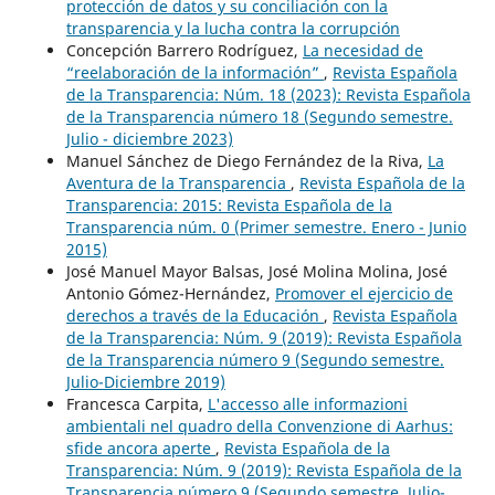
protección de datos y su conciliación con la
transparencia y la lucha contra la corrupción
Concepción Barrero Rodríguez,
La necesidad de
“reelaboración de la información”
,
Revista Española
de la Transparencia: Núm. 18 (2023): Revista Española
de la Transparencia número 18 (Segundo semestre.
Julio - diciembre 2023)
Manuel Sánchez de Diego Fernández de la Riva,
La
Aventura de la Transparencia
,
Revista Española de la
Transparencia: 2015: Revista Española de la
Transparencia núm. 0 (Primer semestre. Enero - Junio
2015)
José Manuel Mayor Balsas, José Molina Molina, José
Antonio Gómez-Hernández,
Promover el ejercicio de
derechos a través de la Educación
,
Revista Española
de la Transparencia: Núm. 9 (2019): Revista Española
de la Transparencia número 9 (Segundo semestre.
Julio-Diciembre 2019)
Francesca Carpita,
L'accesso alle informazioni
ambientali nel quadro della Convenzione di Aarhus:
sfide ancora aperte
,
Revista Española de la
Transparencia: Núm. 9 (2019): Revista Española de la
Transparencia número 9 (Segundo semestre. Julio-