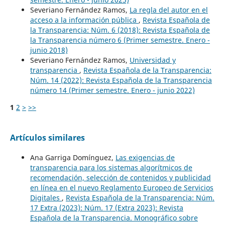
Severiano Fernández Ramos,
La regla del autor en el
acceso a la información pública
,
Revista Española de
la Transparencia: Núm. 6 (2018): Revista Española de
la Transparencia número 6 (Primer semestre. Enero -
junio 2018)
Severiano Fernández Ramos,
Universidad y
transparencia
,
Revista Española de la Transparencia:
Núm. 14 (2022): Revista Española de la Transparencia
número 14 (Primer semestre. Enero - junio 2022)
1
2
>
>>
Artículos similares
Ana Garriga Domínguez,
Las exigencias de
transparencia para los sistemas algorítmicos de
recomendación, selección de contenidos y publicidad
en línea en el nuevo Reglamento Europeo de Servicios
Digitales
,
Revista Española de la Transparencia: Núm.
17 Extra (2023): Núm. 17 (Extra 2023): Revista
Española de la Transparencia. Monográfico sobre