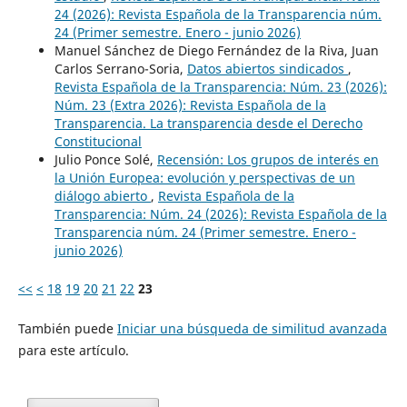
24 (2026): Revista Española de la Transparencia núm.
24 (Primer semestre. Enero - junio 2026)
Manuel Sánchez de Diego Fernández de la Riva, Juan
Carlos Serrano-Soria,
Datos abiertos sindicados
,
Revista Española de la Transparencia: Núm. 23 (2026):
Núm. 23 (Extra 2026): Revista Española de la
Transparencia. La transparencia desde el Derecho
Constitucional
Julio Ponce Solé,
Recensión: Los grupos de interés en
la Unión Europea: evolución y perspectivas de un
diálogo abierto
,
Revista Española de la
Transparencia: Núm. 24 (2026): Revista Española de la
Transparencia núm. 24 (Primer semestre. Enero -
junio 2026)
<<
<
18
19
20
21
22
23
También puede
Iniciar una búsqueda de similitud avanzada
para este artículo.