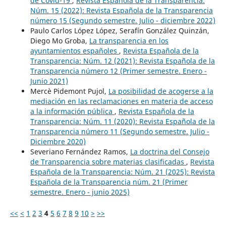
de Covid-19
,
Revista Española de la Transparencia:
Núm. 15 (2022): Revista Española de la Transparencia
número 15 (Segundo semestre. Julio - diciembre 2022)
Paulo Carlos López López, Serafín González Quinzán,
Diego Mo Groba,
La transparencia en los
ayuntamientos españoles
,
Revista Española de la
Transparencia: Núm. 12 (2021): Revista Española de la
Transparencia número 12 (Primer semestre. Enero -
Junio 2021)
Mercè Pidemont Pujol,
La posibilidad de acogerse a la
mediación en las reclamaciones en materia de acceso
a la información pública
,
Revista Española de la
Transparencia: Núm. 11 (2020): Revista Española de la
Transparencia número 11 (Segundo semestre. Julio -
Diciembre 2020)
Severiano Fernández Ramos,
La doctrina del Consejo
de Transparencia sobre materias clasificadas
,
Revista
Española de la Transparencia: Núm. 21 (2025): Revista
Española de la Transparencia núm. 21 (Primer
semestre. Enero - junio 2025)
<<
<
1
2
3
4
5
6
7
8
9
10
>
>>