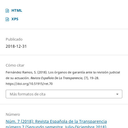
HTML
XPS
Publicado
2018-12-31
Cómo citar
Fernández Ramos, S. (2018). Los órganos de garantía ante la revisión judicial
de su actuación.
Revista Española De La Transparencia
, (7), 19–28.
https://doi.org/10.51915/ret.70
Más formatos de cita
Número
Núm. 7 (2018): Revista Española de la Transparencia
número 7 (Segundo semestre. Julio-Diciembre 2018)