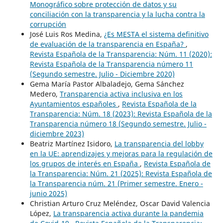
Monográfico sobre protección de datos y su
conciliación con la transparencia y la lucha contra la
corrupción
José Luis Ros Medina,
¿Es MESTA el sistema definitivo
de evaluación de la transparencia en España?
,
Revista Española de la Transparencia: Núm. 11 (2020):
Revista Española de la Transparencia número 11
(Segundo semestre. Julio - Diciembre 2020)
Gema María Pastor Albaladejo, Gema Sánchez
Medero,
Transparencia activa inclusiva en los
Ayuntamientos españoles
,
Revista Española de la
Transparencia: Núm. 18 (2023): Revista Española de la
Transparencia número 18 (Segundo semestre. Julio -
diciembre 2023)
Beatriz Martínez Isidoro,
La transparencia del lobby
en la UE: aprendizajes y mejoras para la regulación de
los grupos de interés en España
,
Revista Española de
la Transparencia: Núm. 21 (2025): Revista Española de
la Transparencia núm. 21 (Primer semestre. Enero -
junio 2025)
Christian Arturo Cruz Meléndez, Oscar David Valencia
López,
La transparencia activa durante la pandemia