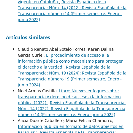
vigente en Cataluña
,
Revista Española de la
Transparencia: Núm. 14 (2022): Revista Española de la
Transparencia número 14 (Primer semestre. Enero -
junio 2022)
Artículos similares
Claudio Renato Abel Sotelo Torres, Karen Dalina
García Curiel,
El procedimiento de acceso a la
información pública como mecanismo para proteger
el derecho a la verdad
,
Revista Española de la
Transparencia: Núm. 19 (2024): Revista Española de la
Transparencia número 19 (Primer semestre. Enero -
junio 2024)
Noel Armas Castilla,
Libro: Nuevos enfoques sobre
transparencia y derecho de acceso a la información
pública (2022)
,
Revista Española de la Transparencia:
Núm. 14 (2022): Revista Española de la Transparencia
número 14 (Primer semestre. Enero - junio 2022)
Alicia Duarte Caballero, Maria Felicia Chamorro,
Información pública en formato de datos abiertos en
Paraguay
,
Revista Española de la Transparencia: