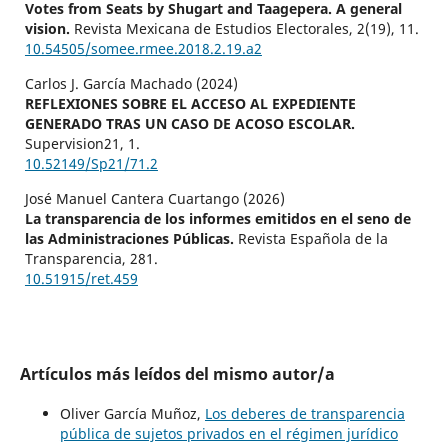
Votes from Seats by Shugart and Taagepera. A general
vision.
Revista Mexicana de Estudios Electorales,
2
(19),
11.
10.54505/somee.rmee.2018.2.19.a2
Carlos J. García Machado (2024)
REFLEXIONES SOBRE EL ACCESO AL EXPEDIENTE
GENERADO TRAS UN CASO DE ACOSO ESCOLAR.
Supervision21,
1.
10.52149/Sp21/71.2
José Manuel Cantera Cuartango (2026)
La transparencia de los informes emitidos en el seno de
las Administraciones Públicas.
Revista Española de la
Transparencia,
281.
10.51915/ret.459
Artículos más leídos del mismo autor/a
Oliver García Muñoz,
Los deberes de transparencia
pública de sujetos privados en el régimen jurídico