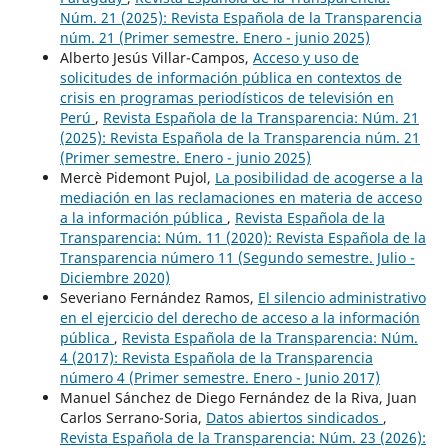
Núm. 21 (2025): Revista Española de la Transparencia
núm. 21 (Primer semestre. Enero - junio 2025)
Alberto Jesús Villar-Campos,
Acceso y uso de
solicitudes de información pública en contextos de
crisis en programas periodísticos de televisión en
Perú
,
Revista Española de la Transparencia: Núm. 21
(2025): Revista Española de la Transparencia núm. 21
(Primer semestre. Enero - junio 2025)
Mercè Pidemont Pujol,
La posibilidad de acogerse a la
mediación en las reclamaciones en materia de acceso
a la información pública
,
Revista Española de la
Transparencia: Núm. 11 (2020): Revista Española de la
Transparencia número 11 (Segundo semestre. Julio -
Diciembre 2020)
Severiano Fernández Ramos,
El silencio administrativo
en el ejercicio del derecho de acceso a la información
pública
,
Revista Española de la Transparencia: Núm.
4 (2017): Revista Española de la Transparencia
número 4 (Primer semestre. Enero - Junio 2017)
Manuel Sánchez de Diego Fernández de la Riva, Juan
Carlos Serrano-Soria,
Datos abiertos sindicados
,
Revista Española de la Transparencia: Núm. 23 (2026):