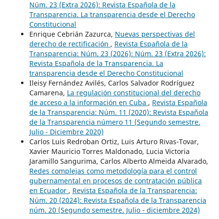
Núm. 23 (Extra 2026): Revista Española de la
Transparencia. La transparencia desde el Derecho
Constitucional
Enrique Cebrián Zazurca,
Nuevas perspectivas del
derecho de rectificación
,
Revista Española de la
Transparencia: Núm. 23 (2026): Núm. 23 (Extra 2026):
Revista Española de la Transparencia. La
transparencia desde el Derecho Constitucional
Ileisy Fernández Avilés, Carlos Salvador Rodríguez
Camarena,
La regulación constitucional del derecho
de acceso a la información en Cuba
,
Revista Española
de la Transparencia: Núm. 11 (2020): Revista Española
de la Transparencia número 11 (Segundo semestre.
Julio - Diciembre 2020)
Carlos Luis Redroban Ortiz, Luis Arturo Rivas-Tovar,
Xavier Mauricio Torres Maldonado, Lucia Victoria
Jaramillo Sangurima, Carlos Alberto Almeida Alvarado,
Redes complejas como metodología para el control
gubernamental en procesos de contratación pública
en Ecuador
,
Revista Española de la Transparencia:
Núm. 20 (2024): Revista Española de la Transparencia
núm. 20 (Segundo semestre. Julio - diciembre 2024)