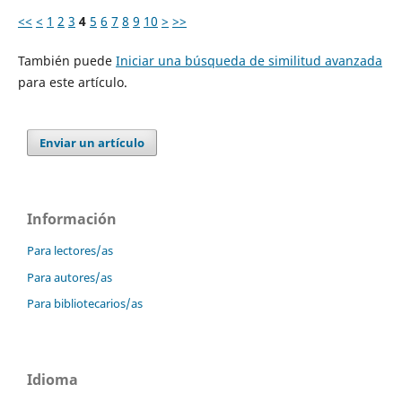
<<
<
1
2
3
4
5
6
7
8
9
10
>
>>
También puede
Iniciar una búsqueda de similitud avanzada
para este artículo.
Enviar un artículo
Información
Para lectores/as
Para autores/as
Para bibliotecarios/as
Idioma