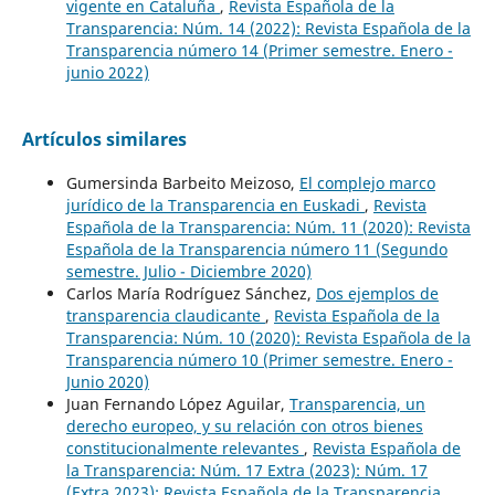
vigente en Cataluña
,
Revista Española de la
Transparencia: Núm. 14 (2022): Revista Española de la
Transparencia número 14 (Primer semestre. Enero -
junio 2022)
Artículos similares
Gumersinda Barbeito Meizoso,
El complejo marco
jurídico de la Transparencia en Euskadi
,
Revista
Española de la Transparencia: Núm. 11 (2020): Revista
Española de la Transparencia número 11 (Segundo
semestre. Julio - Diciembre 2020)
Carlos María Rodríguez Sánchez,
Dos ejemplos de
transparencia claudicante
,
Revista Española de la
Transparencia: Núm. 10 (2020): Revista Española de la
Transparencia número 10 (Primer semestre. Enero -
Junio 2020)
Juan Fernando López Aguilar,
Transparencia, un
derecho europeo, y su relación con otros bienes
constitucionalmente relevantes
,
Revista Española de
la Transparencia: Núm. 17 Extra (2023): Núm. 17
(Extra 2023): Revista Española de la Transparencia.