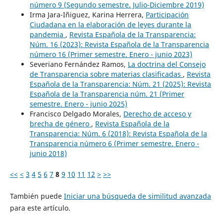
número 9 (Segundo semestre. Julio-Diciembre 2019)
Irma Jara-Iñiguez, Karina Herrera,
Participación
Ciudadana en la elaboración de leyes durante la
pandemia
,
Revista Española de la Transparencia:
Núm. 16 (2023): Revista Española de la Transparencia
número 16 (Primer semestre. Enero - junio 2023)
Severiano Fernández Ramos,
La doctrina del Consejo
de Transparencia sobre materias clasificadas
,
Revista
Española de la Transparencia: Núm. 21 (2025): Revista
Española de la Transparencia núm. 21 (Primer
semestre. Enero - junio 2025)
Francisco Delgado Morales,
Derecho de acceso y
brecha de género
,
Revista Española de la
Transparencia: Núm. 6 (2018): Revista Española de la
Transparencia número 6 (Primer semestre. Enero -
junio 2018)
<<
<
3
4
5
6
7
8
9
10
11
12
>
>>
También puede
Iniciar una búsqueda de similitud avanzada
para este artículo.