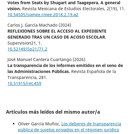
Votes from Seats by Shugart and Taagepera. A general
vision.
Revista Mexicana de Estudios Electorales,
2
(19),
11.
10.54505/somee.rmee.2018.2.19.a2
Carlos J. García Machado (2024)
REFLEXIONES SOBRE EL ACCESO AL EXPEDIENTE
GENERADO TRAS UN CASO DE ACOSO ESCOLAR.
Supervision21,
1.
10.52149/Sp21/71.2
José Manuel Cantera Cuartango (2026)
La transparencia de los informes emitidos en el seno de
las Administraciones Públicas.
Revista Española de la
Transparencia,
281.
10.51915/ret.459
Artículos más leídos del mismo autor/a
Oliver García Muñoz,
Los deberes de transparencia
pública de sujetos privados en el régimen jurídico