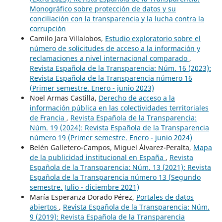
Monográfico sobre protección de datos y su
conciliación con la transparencia y la lucha contra la
corrupción
Camilo Jara Villalobos,
Estudio exploratorio sobre el
número de solicitudes de acceso a la información y
reclamaciones a nivel internacional comparado
,
Revista Española de la Transparencia: Núm. 16 (2023):
Revista Española de la Transparencia número 16
(Primer semestre. Enero - junio 2023)
Noel Armas Castilla,
Derecho de acceso a la
información pública en las colectividades territoriales
de Francia
,
Revista Española de la Transparencia:
Núm. 19 (2024): Revista Española de la Transparencia
número 19 (Primer semestre. Enero - junio 2024)
Belén Galletero-Campos, Miguel Álvarez-Peralta,
Mapa
de la publicidad institucional en España
,
Revista
Española de la Transparencia: Núm. 13 (2021): Revista
Española de la Transparencia número 13 (Segundo
semestre. Julio - diciembre 2021)
María Esperanza Dorado Pérez,
Portales de datos
abiertos
,
Revista Española de la Transparencia: Núm.
9 (2019): Revista Española de la Transparencia