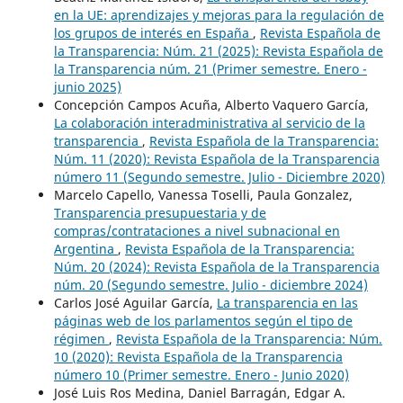
en la UE: aprendizajes y mejoras para la regulación de
los grupos de interés en España
,
Revista Española de
la Transparencia: Núm. 21 (2025): Revista Española de
la Transparencia núm. 21 (Primer semestre. Enero -
junio 2025)
Concepción Campos Acuña, Alberto Vaquero García,
La colaboración interadministrativa al servicio de la
transparencia
,
Revista Española de la Transparencia:
Núm. 11 (2020): Revista Española de la Transparencia
número 11 (Segundo semestre. Julio - Diciembre 2020)
Marcelo Capello, Vanessa Toselli, Paula Gonzalez,
Transparencia presupuestaria y de
compras/contrataciones a nivel subnacional en
Argentina
,
Revista Española de la Transparencia:
Núm. 20 (2024): Revista Española de la Transparencia
núm. 20 (Segundo semestre. Julio - diciembre 2024)
Carlos José Aguilar García,
La transparencia en las
páginas web de los parlamentos según el tipo de
régimen
,
Revista Española de la Transparencia: Núm.
10 (2020): Revista Española de la Transparencia
número 10 (Primer semestre. Enero - Junio 2020)
José Luis Ros Medina, Daniel Barragán, Edgar A.