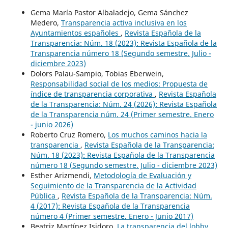
Gema María Pastor Albaladejo, Gema Sánchez
Medero,
Transparencia activa inclusiva en los
Ayuntamientos españoles
,
Revista Española de la
Transparencia: Núm. 18 (2023): Revista Española de la
Transparencia número 18 (Segundo semestre. Julio -
diciembre 2023)
Dolors Palau-Sampio, Tobias Eberwein,
Responsabilidad social de los medios: Propuesta de
índice de transparencia corporativa
,
Revista Española
de la Transparencia: Núm. 24 (2026): Revista Española
de la Transparencia núm. 24 (Primer semestre. Enero
- junio 2026)
Roberto Cruz Romero,
Los muchos caminos hacia la
transparencia
,
Revista Española de la Transparencia:
Núm. 18 (2023): Revista Española de la Transparencia
número 18 (Segundo semestre. Julio - diciembre 2023)
Esther Arizmendi,
Metodología de Evaluación y
Seguimiento de la Transparencia de la Actividad
Pública
,
Revista Española de la Transparencia: Núm.
4 (2017): Revista Española de la Transparencia
número 4 (Primer semestre. Enero - Junio 2017)
Beatriz Martínez Isidoro,
La transparencia del lobby