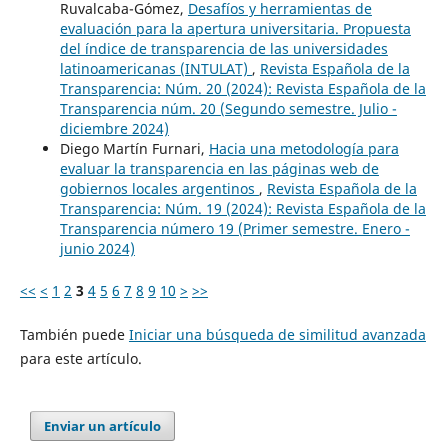
Ruvalcaba-Gómez,
Desafíos y herramientas de
evaluación para la apertura universitaria. Propuesta
del índice de transparencia de las universidades
latinoamericanas (INTULAT)
,
Revista Española de la
Transparencia: Núm. 20 (2024): Revista Española de la
Transparencia núm. 20 (Segundo semestre. Julio -
diciembre 2024)
Diego Martín Furnari,
Hacia una metodología para
evaluar la transparencia en las páginas web de
gobiernos locales argentinos
,
Revista Española de la
Transparencia: Núm. 19 (2024): Revista Española de la
Transparencia número 19 (Primer semestre. Enero -
junio 2024)
<<
<
1
2
3
4
5
6
7
8
9
10
>
>>
También puede
Iniciar una búsqueda de similitud avanzada
para este artículo.
Enviar un artículo