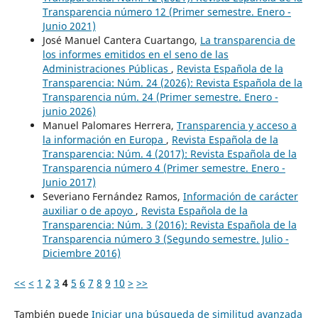
Transparencia número 12 (Primer semestre. Enero -
Junio 2021)
José Manuel Cantera Cuartango,
La transparencia de
los informes emitidos en el seno de las
Administraciones Públicas
,
Revista Española de la
Transparencia: Núm. 24 (2026): Revista Española de la
Transparencia núm. 24 (Primer semestre. Enero -
junio 2026)
Manuel Palomares Herrera,
Transparencia y acceso a
la información en Europa
,
Revista Española de la
Transparencia: Núm. 4 (2017): Revista Española de la
Transparencia número 4 (Primer semestre. Enero -
Junio 2017)
Severiano Fernández Ramos,
Información de carácter
auxiliar o de apoyo
,
Revista Española de la
Transparencia: Núm. 3 (2016): Revista Española de la
Transparencia número 3 (Segundo semestre. Julio -
Diciembre 2016)
<<
<
1
2
3
4
5
6
7
8
9
10
>
>>
También puede
Iniciar una búsqueda de similitud avanzada