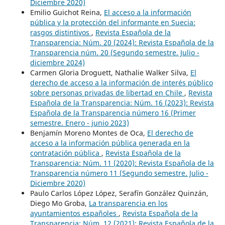
Diciembre 2020)
Emilio Guichot Reina,
El acceso a la información
pública y la protección del informante en Suecia:
rasgos distintivos
,
Revista Española de la
Transparencia: Núm. 20 (2024): Revista Española de la
Transparencia núm. 20 (Segundo semestre. Julio -
diciembre 2024)
Carmen Gloria Droguett, Nathalie Walker Silva,
El
derecho de acceso a la información de interés público
sobre personas privadas de libertad en Chile
,
Revista
Española de la Transparencia: Núm. 16 (2023): Revista
Española de la Transparencia número 16 (Primer
semestre. Enero - junio 2023)
Benjamín Moreno Montes de Oca,
El derecho de
acceso a la información pública generada en la
contratación pública
,
Revista Española de la
Transparencia: Núm. 11 (2020): Revista Española de la
Transparencia número 11 (Segundo semestre. Julio -
Diciembre 2020)
Paulo Carlos López López, Serafín González Quinzán,
Diego Mo Groba,
La transparencia en los
ayuntamientos españoles
,
Revista Española de la
Transparencia: Núm. 12 (2021): Revista Española de la