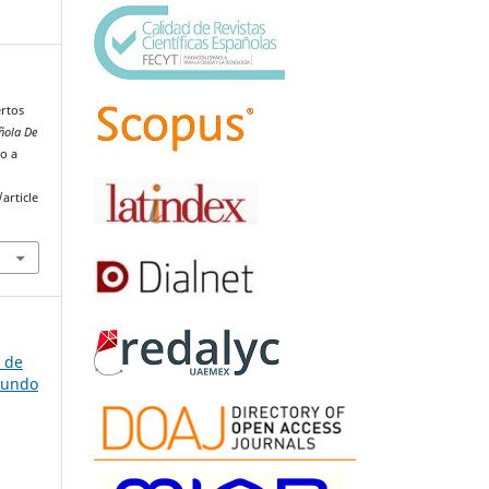
ertos
ñola De
o a
article
a de
gundo