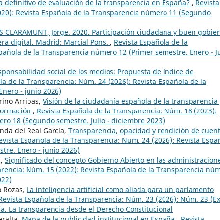
a definitivo de evaluación de la transparencia en España?
,
Revista
020): Revista Española de la Transparencia número 11 (Segundo
 CLARAMUNT, Jorge. 2020. Participación ciudadana y buen gobie
era digital. Madrid: Marcial Pons.
,
Revista Española de la
pañola de la Transparencia número 12 (Primer semestre. Enero - J
sponsabilidad social de los medios: Propuesta de índice de
la de la Transparencia: Núm. 24 (2026): Revista Española de la
nero - junio 2026)
rino Arribas,
Visión de la ciudadanía española de la transparencia 
nformación
,
Revista Española de la Transparencia: Núm. 18 (2023):
ero 18 (Segundo semestre. Julio - diciembre 2023)
nda del Real García,
Transparencia, opacidad y rendición de cuen
evista Española de la Transparencia: Núm. 24 (2026): Revista Espa
tre. Enero - junio 2026)
a,
Significado del concepto Gobierno Abierto en las administracion
arencia: Núm. 15 (2022): Revista Española de la Transparencia nú
022)
o Rozas,
La inteligencia artificial como aliada para un parlamento
Revista Española de la Transparencia: Núm. 23 (2026): Núm. 23 (Ex
ia. La transparencia desde el Derecho Constitucional
eralta,
Mapa de la publicidad institucional en España
,
Revista