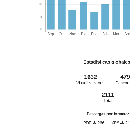
Estadísticas globale
1632
479
Visualizaciones
Descar
2111
Total
Descargas por formato:
PDF
266
XPS
21