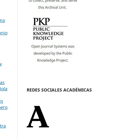
rno
unio
y
tas
ñola
REDES SOCIALES ACADÉMICAS
es
mero
tra