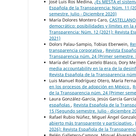
José Luis Ros Medina,
¿Es MESTA el sistem
Española de la Transparencia: Núm. 11 (2
semestre. Julio - Diciembre 2020)
María Dolores Montero Caro,
CASTELLANOS
democrático: posibilidades y límites en la 
Transparencia: Núm. 12 (2021): Revista Es
2021)
Dolors Palau-Sampio, Tobias Eberwein,
Re
transparencia corporativa
,
Revista Españo
Transparencia núm. 24 (Primer semestre. E
María del Carmen Castelo Blasco, Dory Me
media accountability en la era de la desi
Revista Española de la Transparencia núm
Luis Manuel Rodríguez Otero, María Ferna
en los procesos de adopción en México
,
R
de la Transparencia núm. 24 (Primer semes
Laura González-García, Jesús García Garcí
españolas
,
Revista Española de la Transp
15 (Segundo semestre. Julio - diciembre 2
Rafael Rubio Núñez, Miguel Ángel Gonzal
abierto más transparente y participativo
,
2026): Revista Española de la Transparenc
Belén Galletero-Campos, Miguel Álvarez-P