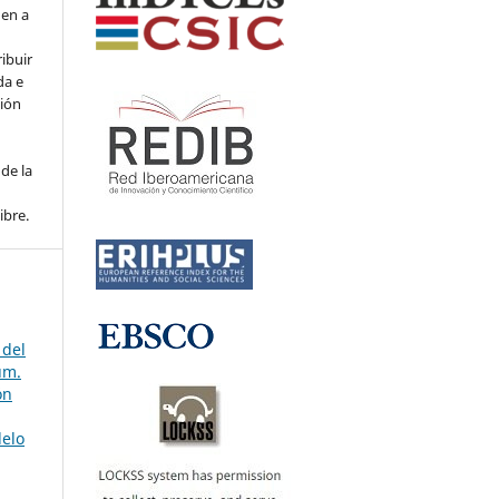
den a
ribuir
da e
ción
de la
ibre.
 del
úm.
ón
delo