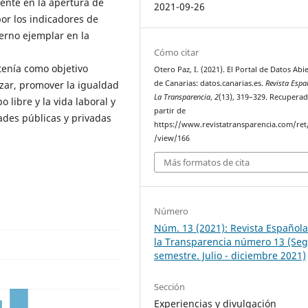
ente en la apertura de
2021-09-26
por los indicadores de
rno ejemplar en la
Cómo citar
enía como objetivo
Otero Paz, I. (2021). El Portal de Datos Abi
de Canarias: datos.canarias.es.
Revista Espa
izar, promover la igualdad
La Transparencia
,
2
(13), 319–329. Recuperad
 libre y la vida laboral y
partir de
ades públicas y privadas
https://www.revistatransparencia.com/ret/
/view/166
Más formatos de cita
Número
Núm. 13 (2021): Revista Español
la Transparencia número 13 (Se
semestre. Julio - diciembre 2021)
Sección
Experiencias y divulgación