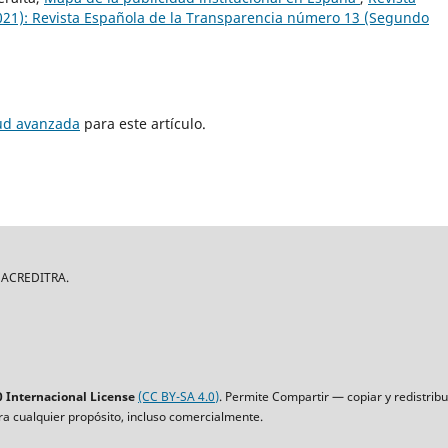
021): Revista Española de la Transparencia número 13 (Segundo
tud avanzada
para este artículo.
| ACREDITRA.
 Internacional License
(CC BY-SA 4.0)
. Permite Compartir — copiar y redistrib
ara cualquier propósito, incluso comercialmente.