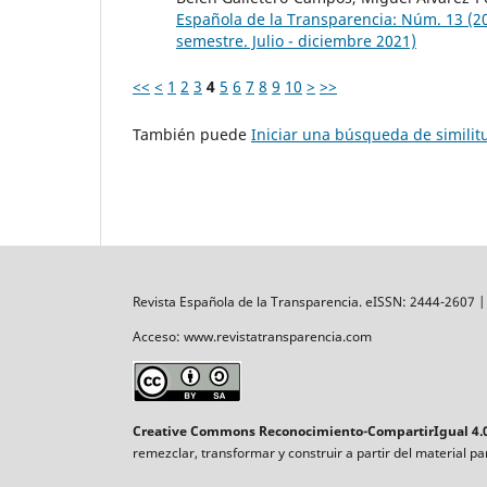
Española de la Transparencia: Núm. 13 (2
semestre. Julio - diciembre 2021)
<<
<
1
2
3
4
5
6
7
8
9
10
>
>>
También puede
Iniciar una búsqueda de simili
Revista Española de la Transparencia. eISSN: 2444-2607 
Acceso: www.revistatransparencia.com
Creative Commons Reconocimiento-CompartirIgual 4.0
remezclar, transformar y construir a partir del material p