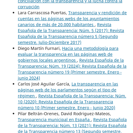
conciliación con la transparencia y la lucha contra la
corrupción
Lara Carrascosa Puertas,
Transparencia y rendición de
cuentas en las páginas webs de los ayuntamientos
canarios de más de 20.000 habitantes
,
Revista
Española de la Transparencia: Núm. 5 (2017): Revista
Española de la Transparencia número 5 (Segundo
semestre. Julio-Diciembre 2017)
Diego Martín Furnari,
Hacia una metodología para
evaluar la transparencia en las páginas web de
gobiernos locales argentinos
,
Revista Española de la
Transparencia: Núm. 19 (2024): Revista Española de la
Transparencia número 19 (Primer semestre. Enero -
junio 2024)
Carlos José Aguilar García,
La transparencia en las
páginas web de los parlamentos según el tipo de
régimen
,
Revista Española de la Transparencia: Núm.
10 (2020): Revista Española de la Transparencia
número 10 (Primer semestre. Enero - Junio 2020)
Pilar Beltrán-Orenes, David Rodriguez-Mateos,
Transparencia municipal en España
,
Revista Española
de la Transparencia: Núm. 13 (2021): Revista Española
de la Transparencia número 13 (Segundo semestre.