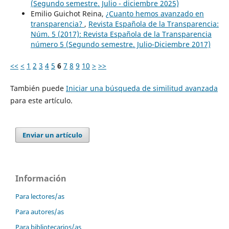
(Segundo semestre. Julio - diciembre 2025)
Emilio Guichot Reina,
¿Cuanto hemos avanzado en
transparencia?
,
Revista Española de la Transparencia:
Núm. 5 (2017): Revista Española de la Transparencia
número 5 (Segundo semestre. Julio-Diciembre 2017)
<<
<
1
2
3
4
5
6
7
8
9
10
>
>>
También puede
Iniciar una búsqueda de similitud avanzada
para este artículo.
Enviar un artículo
Información
Para lectores/as
Para autores/as
Para bibliotecarios/as