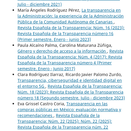
Julio - diciembre 2021)
María Ángeles Rodríguez Pérez,
La transparencia en
la Administración: la experiencia de la Administración
Pública de la Comunidad Autónoma de Canarias
,
Revista Española de la Transparencia: Núm. 16 (2023):
Revista Española de la Transparencia número 16
(Primer semestre. Enero - junio 2023)
Paula Alcaíno Palma, Carolina Maturana Zúñiga,
Género y derecho de acceso a la información
,
Revista
Española de la Transparencia: Núm. 4 (2017): Revista
Española de la Transparencia número 4 (Primer
semestre. Enero - Junio 2017)
Clara Rodríguez Ilarraz, Ricardo Javier Palomo Zurdo,
Transparencia, ciberseguridad e identidad digital en
el entorno 5G
,
Revista Española de la Transparencia:
Núm. 18 (2023): Revista Española de la Transparencia
número 18 (Segundo semestre. Julio - diciembre 2023)
Eva Grissel Castro Coria,
Transparencia en las
compras públicas en México: evaluación normativa y
recomendaciones
,
Revista Española de la
Transparencia: Núm. 22 (2025): Núm. 22 (2025):
Revista Española de la Transparencia núm. 22