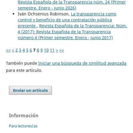
Revista Española de la Transparencia núm. 24 (Primer
semestre. Enero - junio 2026)
Iván Ochsenius Robinson,
La transparencia como
control y beneficio de una contratación pública
presente
,
Revista Española de la Transparencia: Núm.
4 (2017): Revista Española de la Transparencia
número 4 (Primer semestre. Enero - Junio 2017)
<<
<
2
3
4
5
6
7
8
9
10
11
>
>>
También puede
Iniciar una búsqueda de similitud avanzada
para este artículo.
Enviar un artículo
Información
Para lectores/as