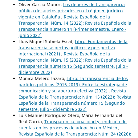
Oliver García Muñoz,
Los deberes de transparencia
pública de sujetos privados en el régimen jurídico
vigente en Cataluña
,
Revista Española de la
Transparencia: Núm. 14 (2022): Revista Española de la
Transparencia número 14 (Primer semestre. Enero -
junio 2022)
Lluís Miquel Subiela Escat,
Libro: Fundamentos de la
transparencia, aspectos políticos y perspectiva
internacional (2021)
,
Revista Española de la
Transparencia: Núm. 15 (2022): Revista Española de la
Transparencia número 15 (Segundo semestre. Julio -
diciembre 2022)
Mónica Melero Lázaro,
Libro: La transparencia de los
partidos políticos (2016-2019). Entre la estrategia de
comunicación y su apertura efectiva (2022)
,
Revista
Española de la Transparencia: Núm. 15 (2022): Revista
Española de la Transparencia número 15 (Segundo
semestre. Julio - diciembre 2022)
Luis Manuel Rodríguez Otero, María Fernanda del
Real García,
Transparencia, opacidad y rendición de
cuentas en los procesos de adopción en México
,
Revista Española de la Transparencia: Núm. 24 (2026):