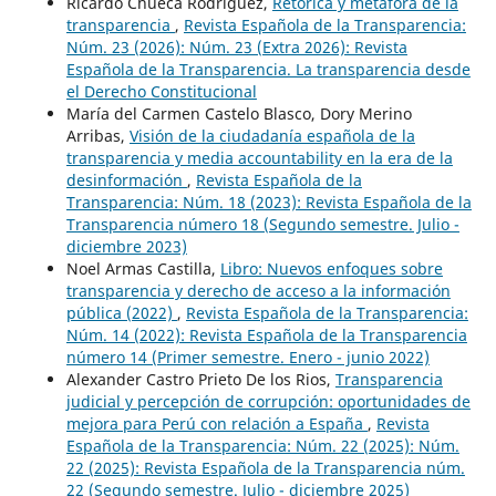
Ricardo Chueca Rodríguez,
Retórica y metáfora de la
transparencia
,
Revista Española de la Transparencia:
Núm. 23 (2026): Núm. 23 (Extra 2026): Revista
Española de la Transparencia. La transparencia desde
el Derecho Constitucional
María del Carmen Castelo Blasco, Dory Merino
Arribas,
Visión de la ciudadanía española de la
transparencia y media accountability en la era de la
desinformación
,
Revista Española de la
Transparencia: Núm. 18 (2023): Revista Española de la
Transparencia número 18 (Segundo semestre. Julio -
diciembre 2023)
Noel Armas Castilla,
Libro: Nuevos enfoques sobre
transparencia y derecho de acceso a la información
pública (2022)
,
Revista Española de la Transparencia:
Núm. 14 (2022): Revista Española de la Transparencia
número 14 (Primer semestre. Enero - junio 2022)
Alexander Castro Prieto De los Rios,
Transparencia
judicial y percepción de corrupción: oportunidades de
mejora para Perú con relación a España
,
Revista
Española de la Transparencia: Núm. 22 (2025): Núm.
22 (2025): Revista Española de la Transparencia núm.
22 (Segundo semestre. Julio - diciembre 2025)