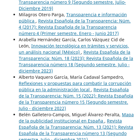
Transparencia número 9 (Segundo semestre. Julio-
Diciembre 2019)
Milagros Otero Parga,
Transparencia e información
pública
,
Revista Española de la Transparencia: Núm.
4 (2017): Revista Española de la Transparencia
número 4 (Primer semestre. Enero - Junio 2017)
Arabella Hernández García, Carlos Vázquez Cid de
León,
Innovación tecnológica en trámites y servicios,
un análisis nacional (México)
,
Revista Española de la
Transparencia: Núm. 18 (2023): Revista Española de la
Transparencia número 18 (Segundo semestre. Julio -
diciembre 2023)
Alberto Vaquero García, María Cadaval Sampedro,
Reflexiones y propuestas para combatir la corrupción
pública en la administración local
,
Revista Española
de la Transparencia: Núm. 15 (2022): Revista Española
de la Transparencia número 15 (Segundo semestre.
Julio - diciembre 2022)
Belén Galletero-Campos, Miguel Álvarez-Peralta,
Mapa
de la publicidad institucional en España
,
Revista
Española de la Transparencia: Núm. 13 (2021): Revista
Española de la Transparencia número 13 (Segundo
semestre. Julio - diciembre 2021)