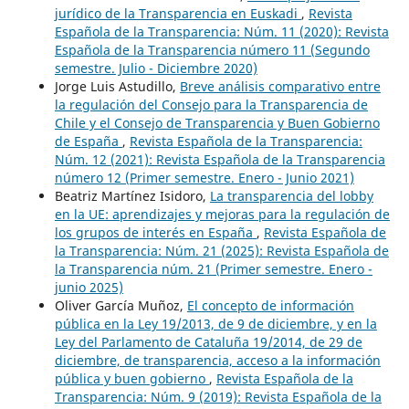
jurídico de la Transparencia en Euskadi
,
Revista
Española de la Transparencia: Núm. 11 (2020): Revista
Española de la Transparencia número 11 (Segundo
semestre. Julio - Diciembre 2020)
Jorge Luis Astudillo,
Breve análisis comparativo entre
la regulación del Consejo para la Transparencia de
Chile y el Consejo de Transparencia y Buen Gobierno
de España
,
Revista Española de la Transparencia:
Núm. 12 (2021): Revista Española de la Transparencia
número 12 (Primer semestre. Enero - Junio 2021)
Beatriz Martínez Isidoro,
La transparencia del lobby
en la UE: aprendizajes y mejoras para la regulación de
los grupos de interés en España
,
Revista Española de
la Transparencia: Núm. 21 (2025): Revista Española de
la Transparencia núm. 21 (Primer semestre. Enero -
junio 2025)
Oliver García Muñoz,
El concepto de información
pública en la Ley 19/2013, de 9 de diciembre, y en la
Ley del Parlamento de Cataluña 19/2014, de 29 de
diciembre, de transparencia, acceso a la información
pública y buen gobierno
,
Revista Española de la
Transparencia: Núm. 9 (2019): Revista Española de la