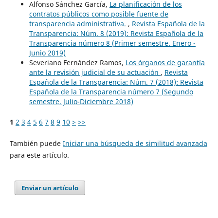
Alfonso Sánchez García,
La planificación de los
contratos públicos como posible fuente de
transparencia administrativa.
,
Revista Española de la
Transparencia: Núm. 8 (2019): Revista Española de la
Transparencia número 8 (Primer semestre. Enero -
Junio 2019)
Severiano Fernández Ramos,
Los órganos de garantía
ante la revisión judicial de su actuación
,
Revista
Española de la Transparencia: Núm. 7 (2018): Revista
Española de la Transparencia número 7 (Segundo
semestre. Julio-Diciembre 2018)
1
2
3
4
5
6
7
8
9
10
>
>>
También puede
Iniciar una búsqueda de similitud avanzada
para este artículo.
Enviar un artículo