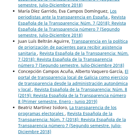
semestre. Julio-Diciembre 2018)
María Díez Garrido, Eva Campos Domínguez,
Los
periodistas ante la transparencia en España
,
Revista
Española de la Transparencia: Núm. 7 (2018): Revista
Española de la Transparencia número 7 (Segundo
semestre. Julio-Diciembre 2018)
Juan Luís Beltrán Aguirre,
Transparencia en la política
de priorización de pacientes para recibir asistencia
sanitaria
,
Revista Española de la Transparencia: Núm.
7 (2018): Revista Española de la Transparencia
número 7 (Segundo semestre. Julio-Diciembre 2018)
Concepción Campos Acuña, Alberto Vaquero García,
El
portal de transparencia local de Galicia como ejercicio
de transparencia desde la administración autonómica
y local
,
Revista Española de la Transparencia: Núm. 8
(2019): Revista Española de la Transparencia número
8 (Primer semestre. Enero - Junio 2019)
Beatriz Martínez Isidoro,
La transparencia de los
programas electorales
,
Revista Española de la
Transparencia: Núm. 7 (2018): Revista Española de la
Transparencia número 7 (Segundo semestre. Julio-
Diciembre 2018)