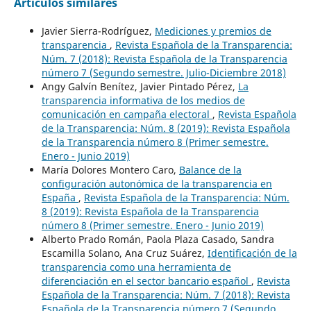
Artículos similares
Javier Sierra-Rodríguez,
Mediciones y premios de
transparencia
,
Revista Española de la Transparencia:
Núm. 7 (2018): Revista Española de la Transparencia
número 7 (Segundo semestre. Julio-Diciembre 2018)
Angy Galvín Benítez, Javier Pintado Pérez,
La
transparencia informativa de los medios de
comunicación en campaña electoral
,
Revista Española
de la Transparencia: Núm. 8 (2019): Revista Española
de la Transparencia número 8 (Primer semestre.
Enero - Junio 2019)
María Dolores Montero Caro,
Balance de la
configuración autonómica de la transparencia en
España
,
Revista Española de la Transparencia: Núm.
8 (2019): Revista Española de la Transparencia
número 8 (Primer semestre. Enero - Junio 2019)
Alberto Prado Román, Paola Plaza Casado, Sandra
Escamilla Solano, Ana Cruz Suárez,
Identificación de la
transparencia como una herramienta de
diferenciación en el sector bancario español
,
Revista
Española de la Transparencia: Núm. 7 (2018): Revista
Española de la Transparencia número 7 (Segundo