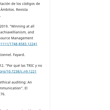
tación de los códigos de
. Ámbitos. Revista
.
2019. “Winning at all
Machiavellianism, and
Resource Management
0.1111/1748-8583.12241
ionnel. Fayard.
2. “Por qué las TRIC y no
.org/10.7238/c.n9.1221
thical auditing: An
communication”. El
276.