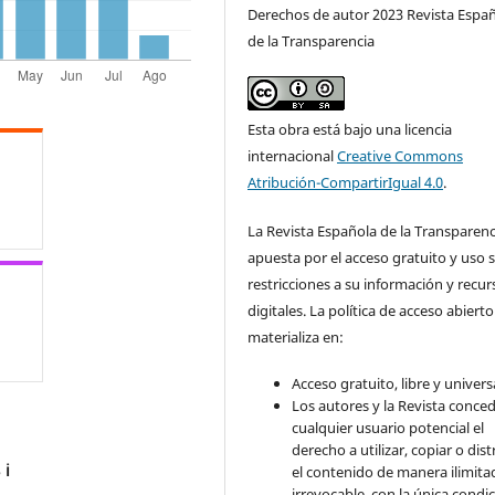
Derechos de autor 2023 Revista Espa
de la Transparencia
Esta obra está bajo una licencia
internacional
Creative Commons
Atribución-CompartirIgual 4.0
.
La Revista Española de la Transparenc
apuesta por el acceso gratuito y uso s
restricciones a su información y recur
digitales. La política de acceso abierto
materializa en:
Acceso gratuito, libre y universa
Los autores y la Revista conce
cualquier usuario potencial el
derecho a utilizar, copiar o dist
s
el contenido de manera ilimita
ℹ️
irrevocable, con la única condi