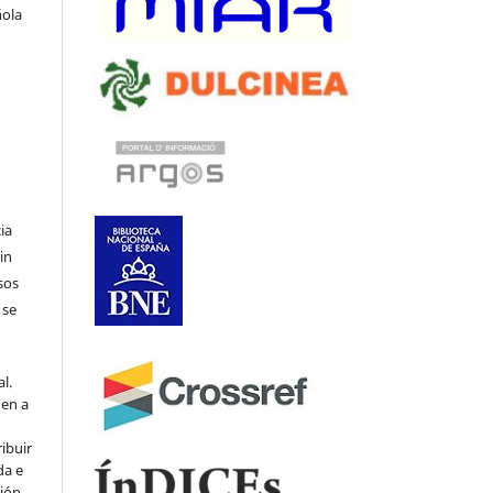
ñola
ia
in
sos
 se
l.
den a
ribuir
da e
ción