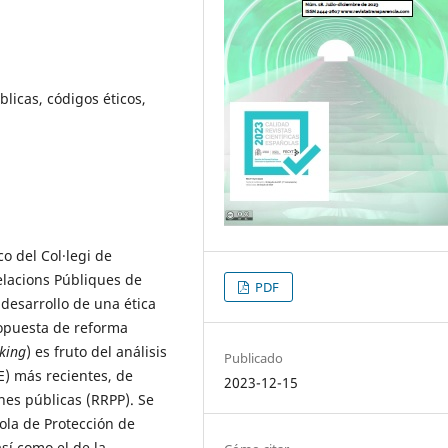
blicas, códigos éticos,
o del Col·legi de
Relacions Públiques de
PDF
desarrollo de una ética
ropuesta de reforma
king
) es fruto del análisis
Publicado
E) más recientes, de
2023-12-15
nes públicas (RRPP). Se
ñola de Protección de
sí como el de la