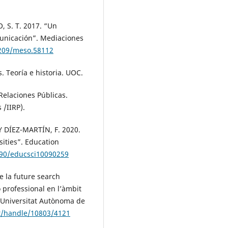
 S. T. 2017. “Un
municación”. Mediaciones
5209/meso.58112
 Teoría e historia. UOC.
Relaciones Públicas.
 /IIRP).
DÍEZ-MARTÍN, F. 2020.
sities”. Education
390/educsci10090259
de la future search
ó professional en l’àmbit
, Universitat Autònoma de
t/handle/10803/4121