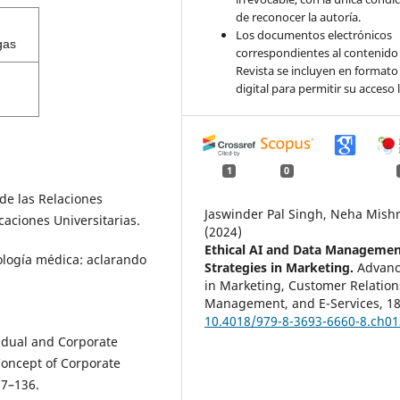
de reconocer la autoría.
Los documentos electrónicos
gas
correspondientes al contenido 
Revista se incluyen en formato
digital para permitir su acceso l
1
0
de las Relaciones
Jaswinder Pal Singh, Neha Mish
caciones Universitarias.
(2024)
Ethical AI and Data Manageme
ología médica: aclarando
Strategies in Marketing.
Advan
in Marketing, Customer Relation
Management, and E-Services,
18
10.4018/979-8-3693-6660-8.ch01
idual and Corporate
Concept of Corporate
17–136.