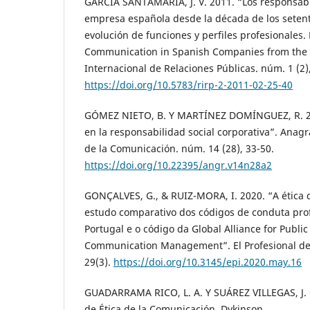
GARCÍA SANTAMARÍA, J. V. 2011. “Los responsab
empresa española desde la década de los setent
evolución de funciones y perfiles profesionales.
Communication in Spanish Companies from the 70
Internacional de Relaciones Públicas. núm. 1 (2)
https://doi.org/10.5783/rirp-2-2011-02-25-40
GÓMEZ NIETO, B. Y MARTÍNEZ DOMÍNGUEZ, R. 201
en la responsabilidad social corporativa”. Ana
de la Comunicación. núm. 14 (28), 33-50.
https://doi.org/10.22395/angr.v14n28a2
GONÇALVES, G., & RUIZ-MORA, I. 2020. “A ética 
estudo comparativo dos códigos de conduta pro
Portugal e o código da Global Alliance for Public
Communication Management”. El Profesional de
29(3).
https://doi.org/10.3145/epi.2020.may.16
GUADARRAMA RICO, L. A. Y SUÁREZ VILLEGAS, J. C
de Ética de la Comunicación. Dykinson.