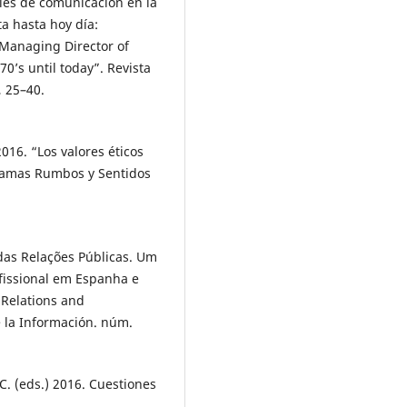
les de comunicación en la
a hasta hoy día:
 Managing Director of
’s until today”. Revista
, 25–40.
6. “Los valores éticos
gramas Rumbos y Sentidos
das Relações Públicas. Um
fissional em Espanha e
 Relations and
 la Información. núm.
. (eds.) 2016. Cuestiones