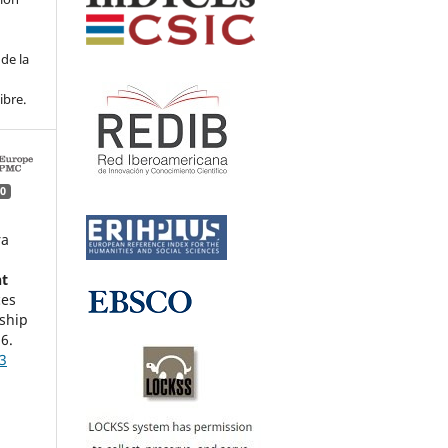
de la
ibre.
0
ra
nt
ces
ship
6.
3