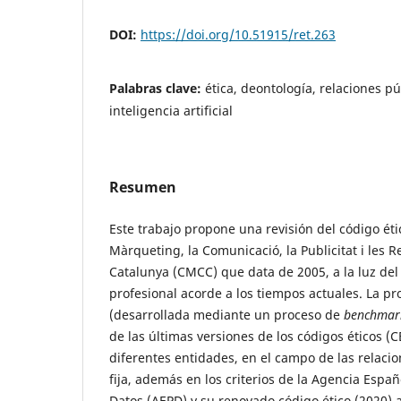
DOI:
https://doi.org/10.51915/ret.263
Palabras clave:
ética, deontología, relaciones pú
inteligencia artificial
Resumen
Este trabajo propone una revisión del código étic
Màrqueting, la Comunicació, la Publicitat i les 
Catalunya (CMCC) que data de 2005, a la luz del 
profesional acorde a los tiempos actuales. La p
(desarrollada mediante un proceso de
benchmar
de las últimas versiones de los códigos éticos (C
diferentes entidades, en el campo de las relacio
fija, además en los criterios de la Agencia Espa
Datos (AEPD) y su renovado código ético (2020) a