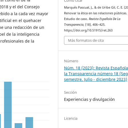
Cómo citar
018 y el del Consejo
Marqués Pascual, J., & de Uribe Gil, C. E. (2
ebido a la cada vez mayor
Renovar la ética en las relaciones públicas.
Estudio de caso.
Revista Española De La
tificial en el quehacer
Transparencia
, (18), 406–425.
one una redacción de un
https://doi.org/10.51915/ret.263
el de la inteligencia
Más formatos de cita
profesionales de la
Número
Núm. 18 (2023): Revista Español
la Transparencia número 18 (Se
semestre. Julio - diciembre 2023)
Sección
Experiencias y divulgación
Licencia