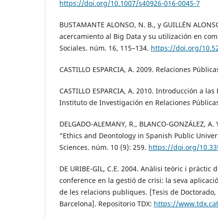
https://doi.org/10.1007/s40926-016-0045-7
BUSTAMANTE ALONSO, N. B., y GUILLÉN ALONSO,
acercamiento al Big Data y su utilización en co
Sociales. núm. 16, 115–134.
https://doi.org/10.
CASTILLO ESPARCIA, A. 2009. Relaciones Públicas.
CASTILLO ESPARCIA, A. 2010. Introducción a las 
Instituto de Investigación en Relaciones Públicas
DELGADO-ALEMANY, R., BLANCO-GONZÁLEZ, A. Y 
“Ethics and Deontology in Spanish Public Univer
Sciences. núm. 10 (9): 259.
https://doi.org/10.3
DE URIBE-GIL, C.E. 2004. Anàlisi teòric i pràctic 
conference en la gestió de crisi: la seva aplicaci
de les relacions publiques. [Tesis de Doctorado
Barcelona]. Repositorio TDX:
https://www.tdx.ca