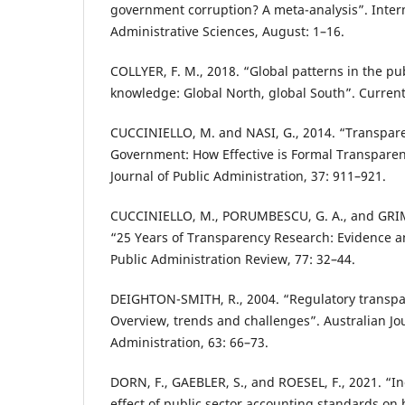
government corruption? A meta-analysis”. Inter
Administrative Sciences, August: 1–16.
COLLYER, F. M., 2018. “Global patterns in the p
knowledge: Global North, global South”. Current
CUCCINIELLO, M. and NASI, G., 2014. “Transpare
Government: How Effective is Formal Transparen
Journal of Public Administration, 37: 911–921.
CUCCINIELLO, M., PORUMBESCU, G. A., and GRIM
“25 Years of Transparency Research: Evidence a
Public Administration Review, 77: 32–44.
DEIGHTON-SMITH, R., 2004. “Regulatory transpa
Overview, trends and challenges”. Australian Jou
Administration, 63: 66–73.
DORN, F., GAEBLER, S., and ROESEL, F., 2021. “Ine
effect of public sector accounting standards on 