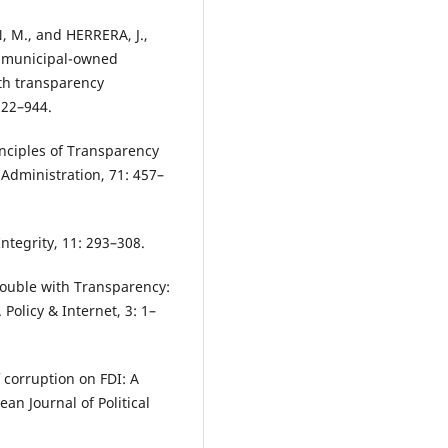
 M., and HERRERA, J.,
h municipal-owned
th transparency
922–944.
nciples of Transparency
 Administration, 71: 457–
ntegrity, 11: 293–308.
ouble with Transparency:
Policy & Internet, 3: 1–
 corruption on FDI: A
an Journal of Political