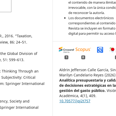
el contenido de manera ilimita
irrevocable, con la única condi
de reconocer la autoría.
Los documentos electrónicos
correspondientes al contenido 
Revista se incluyen en formato
digital para permitir su acceso l
., 2016. “Taxation,
iew, 86: 24–51.
he Global Division of
1
0
y, 51: 599–613.
Aldrin Jefferson Calle García, Si
: Thinking Through an
Marilyn Candelario Reyes (2026)
ubjectivity: Critical
Analítica presupuestaria y cali
m: Springer International
de decisiones estratégicas en la
gestión del gasto público.
Visió
Académica,
4
(1),
409.
10.70577/jqj2t757
ency, Society and
 Springer International