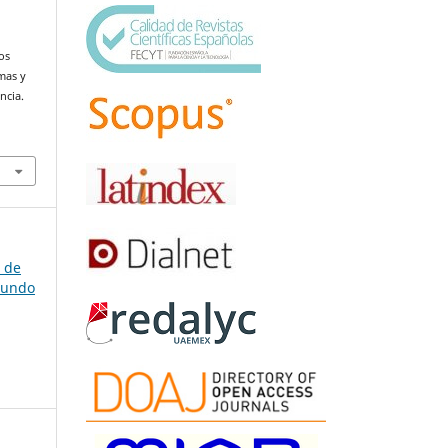
os
mas y
ncia.
a de
gundo