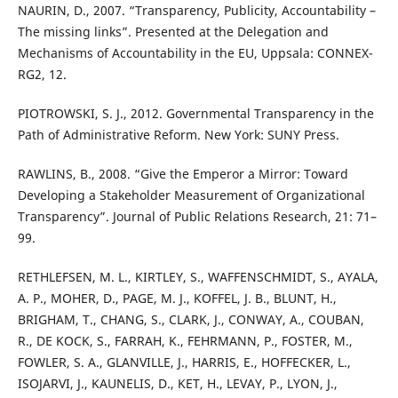
NAURIN, D., 2007. “Transparency, Publicity, Accountability –
The missing links”. Presented at the Delegation and
Mechanisms of Accountability in the EU, Uppsala: CONNEX-
RG2, 12.
PIOTROWSKI, S. J., 2012. Governmental Transparency in the
Path of Administrative Reform. New York: SUNY Press.
RAWLINS, B., 2008. “Give the Emperor a Mirror: Toward
Developing a Stakeholder Measurement of Organizational
Transparency”. Journal of Public Relations Research, 21: 71–
99.
RETHLEFSEN, M. L., KIRTLEY, S., WAFFENSCHMIDT, S., AYALA,
A. P., MOHER, D., PAGE, M. J., KOFFEL, J. B., BLUNT, H.,
BRIGHAM, T., CHANG, S., CLARK, J., CONWAY, A., COUBAN,
R., DE KOCK, S., FARRAH, K., FEHRMANN, P., FOSTER, M.,
FOWLER, S. A., GLANVILLE, J., HARRIS, E., HOFFECKER, L.,
ISOJARVI, J., KAUNELIS, D., KET, H., LEVAY, P., LYON, J.,