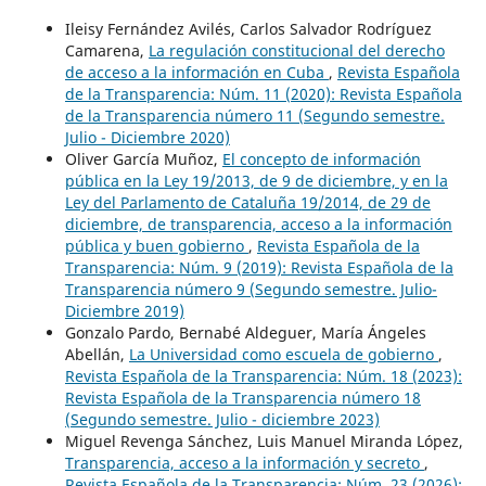
Ileisy Fernández Avilés, Carlos Salvador Rodríguez
Camarena,
La regulación constitucional del derecho
de acceso a la información en Cuba
,
Revista Española
de la Transparencia: Núm. 11 (2020): Revista Española
de la Transparencia número 11 (Segundo semestre.
Julio - Diciembre 2020)
Oliver García Muñoz,
El concepto de información
pública en la Ley 19/2013, de 9 de diciembre, y en la
Ley del Parlamento de Cataluña 19/2014, de 29 de
diciembre, de transparencia, acceso a la información
pública y buen gobierno
,
Revista Española de la
Transparencia: Núm. 9 (2019): Revista Española de la
Transparencia número 9 (Segundo semestre. Julio-
Diciembre 2019)
Gonzalo Pardo, Bernabé Aldeguer, María Ángeles
Abellán,
La Universidad como escuela de gobierno
,
Revista Española de la Transparencia: Núm. 18 (2023):
Revista Española de la Transparencia número 18
(Segundo semestre. Julio - diciembre 2023)
Miguel Revenga Sánchez, Luis Manuel Miranda López,
Transparencia, acceso a la información y secreto
,
Revista Española de la Transparencia: Núm. 23 (2026):