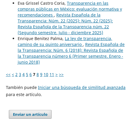
Eva Grissel Castro Coria,
Transparencia en las
compras públicas en México: evaluación normativa y
recomendaciones
,
Revista Española de la
Transparencia: Núm. 22 (2025): Núm. 22 (2025):
Revista Española de la Transparencia núm. 22
(Segundo semestre. Julio - diciembre 2025)
Enrique Benitez Palma,
La ley de transparencia,
camino de su quinto aniversario
,
Revista Española de
la Transparencia: Núm. 6 (2018): Revista Española de
la Transparencia número 6 (Primer semestre. Enero -
junio 2018)
<<
<
2
3
4
5
6
7
8
9
10
11
>
>>
También puede
Iniciar una búsqueda de similitud avanzada
para este artículo.
Enviar un artículo