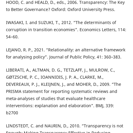
HOOD, C. and HEALD, D., eds., 2006. Transparency: The Key
to Better Governance? Oxford: Oxford University Press.
IWASAKI, I. and SUZUKI, T., 2012. “The determinants of
corruption in transition economies”. Economics Letters, 114:
54–60.
LEJANO, R. P., 2021. “Relationality: an alternative framework
for analysing policy”. Journal of Public Policy, 41: 360–383.
LIBERATI, A., ALTMAN, D. G., TETZLAFF, J., MULROW, C.,
GØTZSCHE, P. C., IOANNIDIS, J. P. A., CLARKE, M.,
DEVEREAUX, P. J., KLEIJNEN, J., and MOHER, D., 2009. “The
PRISMA statement for reporting systematic reviews and
meta-analyses of studies that evaluate healthcare
interventions: explanation and elaboration”. BMJ, 339:
b2700
LINDSTEDT, C. and NAURIN, D., 2010. “Transparency is not
Enough: Making Transparency Effective in Reducing