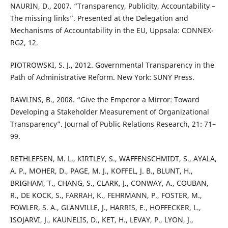
NAURIN, D., 2007. “Transparency, Publicity, Accountability –
The missing links”. Presented at the Delegation and
Mechanisms of Accountability in the EU, Uppsala: CONNEX-
RG2, 12.
PIOTROWSKI, S. J., 2012. Governmental Transparency in the
Path of Administrative Reform. New York: SUNY Press.
RAWLINS, B., 2008. “Give the Emperor a Mirror: Toward
Developing a Stakeholder Measurement of Organizational
Transparency”. Journal of Public Relations Research, 21: 71–
99.
RETHLEFSEN, M. L., KIRTLEY, S., WAFFENSCHMIDT, S., AYALA,
A. P., MOHER, D., PAGE, M. J., KOFFEL, J. B., BLUNT, H.,
BRIGHAM, T., CHANG, S., CLARK, J., CONWAY, A., COUBAN,
R., DE KOCK, S., FARRAH, K., FEHRMANN, P., FOSTER, M.,
FOWLER, S. A., GLANVILLE, J., HARRIS, E., HOFFECKER, L.,
ISOJARVI, J., KAUNELIS, D., KET, H., LEVAY, P., LYON, J.,