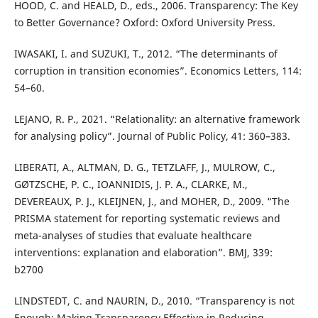
HOOD, C. and HEALD, D., eds., 2006. Transparency: The Key
to Better Governance? Oxford: Oxford University Press.
IWASAKI, I. and SUZUKI, T., 2012. “The determinants of
corruption in transition economies”. Economics Letters, 114:
54–60.
LEJANO, R. P., 2021. “Relationality: an alternative framework
for analysing policy”. Journal of Public Policy, 41: 360–383.
LIBERATI, A., ALTMAN, D. G., TETZLAFF, J., MULROW, C.,
GØTZSCHE, P. C., IOANNIDIS, J. P. A., CLARKE, M.,
DEVEREAUX, P. J., KLEIJNEN, J., and MOHER, D., 2009. “The
PRISMA statement for reporting systematic reviews and
meta-analyses of studies that evaluate healthcare
interventions: explanation and elaboration”. BMJ, 339:
b2700
LINDSTEDT, C. and NAURIN, D., 2010. “Transparency is not
Enough: Making Transparency Effective in Reducing