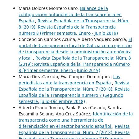
María Dolores Montero Caro,
Balance de la
configuración autonómica de la transparencia en
España
,
Revista Española de la Transparencia: Núm.
8 (2019): Revista Española de la Transparencia
número 8 (Primer semestre. Enero - Junio 2019)
Concepción Campos Acuña, Alberto Vaquero García,
El
portal de transparencia local de Galicia como ejercicio
de transparencia desde la administración autonómica
y local
,
Revista Española de la Transparencia: Núm. 8
(2019): Revista Española de la Transparencia número
8 (Primer semestre. Enero - Junio 2019)
María Díez Garrido, Eva Campos Domínguez,
Los
periodistas ante la transparencia en España
,
Revista
Española de la Transparencia: Núm. 7 (2018): Revista
Española de la Transparencia número 7 (Segundo
semestre. Julio-Diciembre 2018)
Alberto Prado Román, Paola Plaza Casado, Sandra
Escamilla Solano, Ana Cruz Suárez,
Identificación de la
transparencia como una herramienta de
diferenciación en el sector bancario español
,
Revista
Española de la Transparencia: Núm. 7 (2018): Revista
Española de la Transparencia número 7 (Segundo