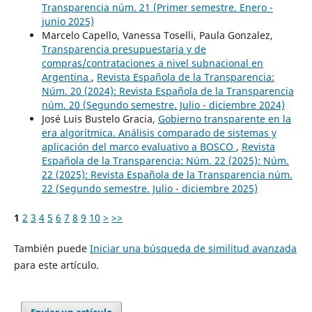
Transparencia núm. 21 (Primer semestre. Enero -
junio 2025)
Marcelo Capello, Vanessa Toselli, Paula Gonzalez,
Transparencia presupuestaria y de
compras/contrataciones a nivel subnacional en
Argentina
,
Revista Española de la Transparencia:
Núm. 20 (2024): Revista Española de la Transparencia
núm. 20 (Segundo semestre. Julio - diciembre 2024)
José Luis Bustelo Gracia,
Gobierno transparente en la
era algorítmica. Análisis comparado de sistemas y
aplicación del marco evaluativo a BOSCO
,
Revista
Española de la Transparencia: Núm. 22 (2025): Núm.
22 (2025): Revista Española de la Transparencia núm.
22 (Segundo semestre. Julio - diciembre 2025)
1
2
3
4
5
6
7
8
9
10
>
>>
También puede
Iniciar una búsqueda de similitud avanzada
para este artículo.