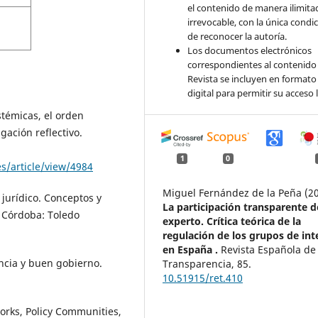
el contenido de manera ilimita
irrevocable, con la única condi
de reconocer la autoría.
Los documentos electrónicos
correspondientes al contenido 
Revista se incluyen en formato
digital para permitir su acceso l
stémicas, el orden
gación reflectivo.
1
0
es/article/view/4984
Miguel Fernández de la Peña (2
jurídico. Conceptos y
La participación transparente d
. Córdoba: Toledo
experto. Crítica teórica de la
regulación de los grupos de int
en España .
Revista Española de 
ncia y buen gobierno.
Transparencia,
85.
10.51915/ret.410
rks, Policy Communities,