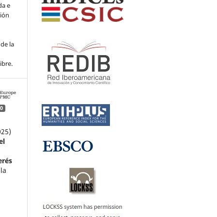
da e
ción
de la
ibre.
0
025)
el
erés
la