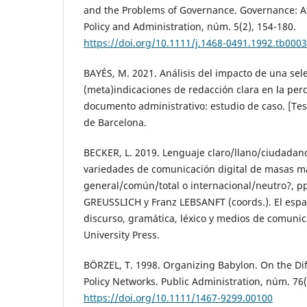
and the Problems of Governance. Governance: An
Policy and Administration, núm. 5(2), 154-180.
https://doi.org/10.1111/j.1468-0491.1992.tb0003
BAYÉS, M. 2021. Análisis del impacto de una sel
(meta)indicaciones de redacción clara en la per
documento administrativo: estudio de caso. [Tesi
de Barcelona.
BECKER, L. 2019. Lenguaje claro/llano/ciudadano 
variedades de comunicación digital de masas má
general/común/total o internacional/neutro?, pp
GREUSSLICH y Franz LEBSANFT (coords.). El españ
discurso, gramática, léxico y medios de comuni
University Press.
BÖRZEL, T. 1998. Organizing Babylon. On the Di
Policy Networks. Public Administration, núm. 76(
https://doi.org/10.1111/1467-9299.00100