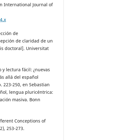
 International Journal of
4.x
ección de
cepción de claridad de un
s doctoral]. Universitat
y lectura fácil: ¿nuevas
s allá del español
. 223-250, en Sebastian
ol, lengua pluricéntrica:
cación masiva. Bonn
fferent Conceptions of
2), 253-273.