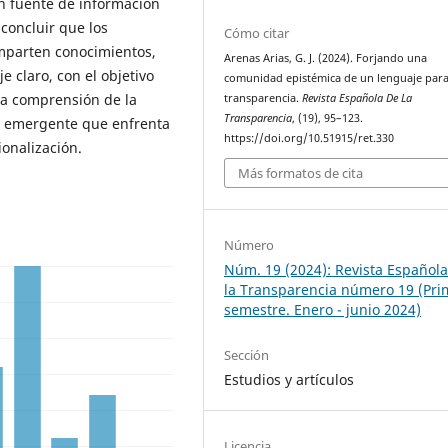
on fuente de información
 concluir que los
Cómo citar
mparten conocimientos,
Arenas Arias, G. J. (2024). Forjando una
e claro, con el objetivo
comunidad epistémica de un lenguaje para
la comprensión de la
transparencia.
Revista Española De La
Transparencia
, (19), 95–123.
d emergente que enfrenta
https://doi.org/10.51915/ret.330
ionalización.
Más formatos de cita
Número
Núm. 19 (2024): Revista Español
la Transparencia número 19 (Pri
semestre. Enero - junio 2024)
Sección
Estudios y artículos
Licencia