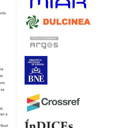
ñola
ia
in
sos
 se
l.
den a
ribuir