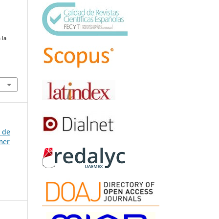
 la
a de
mer