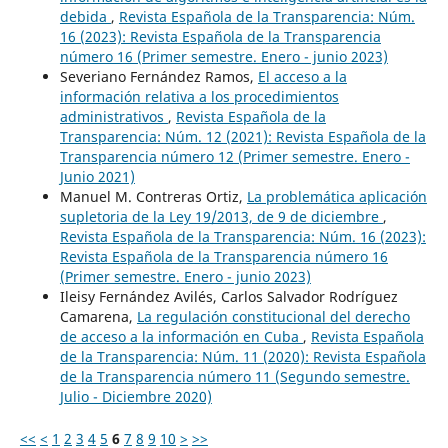
debida
,
Revista Española de la Transparencia: Núm.
16 (2023): Revista Española de la Transparencia
número 16 (Primer semestre. Enero - junio 2023)
Severiano Fernández Ramos,
El acceso a la
información relativa a los procedimientos
administrativos
,
Revista Española de la
Transparencia: Núm. 12 (2021): Revista Española de la
Transparencia número 12 (Primer semestre. Enero -
Junio 2021)
Manuel M. Contreras Ortiz,
La problemática aplicación
supletoria de la Ley 19/2013, de 9 de diciembre
,
Revista Española de la Transparencia: Núm. 16 (2023):
Revista Española de la Transparencia número 16
(Primer semestre. Enero - junio 2023)
Ileisy Fernández Avilés, Carlos Salvador Rodríguez
Camarena,
La regulación constitucional del derecho
de acceso a la información en Cuba
,
Revista Española
de la Transparencia: Núm. 11 (2020): Revista Española
de la Transparencia número 11 (Segundo semestre.
Julio - Diciembre 2020)
<<
<
1
2
3
4
5
6
7
8
9
10
>
>>