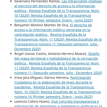
Severiano Fernández Ramos,
Las infracciones relativas
al ejercicio del derecho de acceso a la información
pública
,
Revista Española de la Transparencia: Núm.
10 (2020): Revista Española de la Transparencia
número 10 (Primer semestre. Enero - Junio 2020)
Benjamín Moreno Montes de Oca,
El derecho de
acceso a la información pública generada en la
contratación pública
,
Revista Española de la
Transparencia: Núm. 11 (2020): Revista Española de la
Transparencia número 11 (Segundo semestre. Julio -
Diciembre 2020)
Ángel Llanos Castro, Antonio Herrero Álvarez,
Diseño
del mapa territorial y metodológico de la corrupción
política
,
Revista Española de la Transparencia: Núm.
11 (2020): Revista Española de la Transparencia
número 11 (Segundo semestre. Julio - Diciembre 2020)
Irma Jara-Iñiguez, Karina Herrera,
Participación
Ciudadana en la elaboración de leyes durante la
pandemia
,
Revista Española de la Transparencia:
Núm. 16 (2023): Revista Española de la Transparencia
número 16 (Primer semestre. Enero - junio 2023)
Lorenzo Cotino Hueso,
Qué concreta transparencia e
información de algoritmos e inteligencia artificial es la