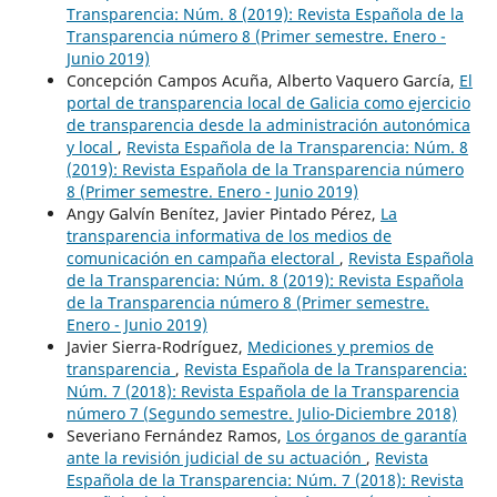
Transparencia: Núm. 8 (2019): Revista Española de la
Transparencia número 8 (Primer semestre. Enero -
Junio 2019)
Concepción Campos Acuña, Alberto Vaquero García,
El
portal de transparencia local de Galicia como ejercicio
de transparencia desde la administración autonómica
y local
,
Revista Española de la Transparencia: Núm. 8
(2019): Revista Española de la Transparencia número
8 (Primer semestre. Enero - Junio 2019)
Angy Galvín Benítez, Javier Pintado Pérez,
La
transparencia informativa de los medios de
comunicación en campaña electoral
,
Revista Española
de la Transparencia: Núm. 8 (2019): Revista Española
de la Transparencia número 8 (Primer semestre.
Enero - Junio 2019)
Javier Sierra-Rodríguez,
Mediciones y premios de
transparencia
,
Revista Española de la Transparencia:
Núm. 7 (2018): Revista Española de la Transparencia
número 7 (Segundo semestre. Julio-Diciembre 2018)
Severiano Fernández Ramos,
Los órganos de garantía
ante la revisión judicial de su actuación
,
Revista
Española de la Transparencia: Núm. 7 (2018): Revista