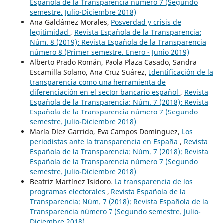
Española de la Transparencia número 7 (Segundo
semestre. Julio-Diciembre 2018)
Ana Galdámez Morales,
Posverdad y crisis de
legitimidad
,
Revista Española de la Transparencia:
Núm. 8 (2019): Revista Española de la Transparencia
número 8 (Primer semestre. Enero - Junio 2019)
Alberto Prado Román, Paola Plaza Casado, Sandra
Escamilla Solano, Ana Cruz Suárez,
Identificación de la
transparencia como una herramienta de
diferenciación en el sector bancario español
,
Revista
Española de la Transparencia: Núm. 7 (2018): Revista
Española de la Transparencia número 7 (Segundo
semestre. Julio-Diciembre 2018)
María Díez Garrido, Eva Campos Domínguez,
Los
periodistas ante la transparencia en España
,
Revista
Española de la Transparencia: Núm. 7 (2018): Revista
Española de la Transparencia número 7 (Segundo
semestre. Julio-Diciembre 2018)
Beatriz Martínez Isidoro,
La transparencia de los
programas electorales
,
Revista Española de la
Transparencia: Núm. 7 (2018): Revista Española de la
Transparencia número 7 (Segundo semestre. Julio-
Diciembre 2018)