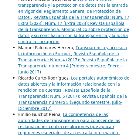
transparencia y la protección de datos tras la entrada
en vigor del Reglamento General de Protección de
Datos
,
Revista Española de la Transparencia: Núm. 17
Extra (2023): Núm. 17 (Extra 2023): Revista Española
de la Transparencia. Monográfico sobre protección de
datos y su conciliación con la transparencia y la lucha
contra la corrupción
Manuel Palomares Herrera,
Transparencia y acceso a
la información en Europa
,
Revista Española de la
Transparencia: Núm. 4 (2017): Revista Española de la
Transparencia número 4 (Primer semestre. Enero -
Junio 2017)
Ricardo Curto-Rodríguez,
Los portales autonómicos de
datos abiertos y la información relacionada con la
rendición de cuentas
,
Revista Española de la
Transparencia: Núm. 5 (2017): Revista Española de la
Transparencia número 5 (Segundo semestre. Julio-
Diciembre 2017)
Emilio Guichot Reina,
La competencia de las
autoridades de transparencia para conocer de las
reclamaciones contra resoluciones que aplican
regímenes especiales de acceso a la información
,