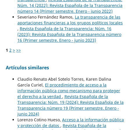
Núm. 14 (2022): Revista Española de la Transparencia
número 14 (Primer semestre. Enero - junio 2022)
Severiano Fernández Ramos,
La transparencia de las
aportaciones financieras a los grupos políticos locales
,
Revista Española de la Transparencia: Núm. 16
(2023): Revista Española de la Transparencia número
16 (Primer semestre. Enero - junio 2023)
1
2
>
>>
Artículos similares
Claudio Renato Abel Sotelo Torres, Karen Dalina
García Curiel,
El procedimiento de acceso a la
información pública como mecanismo para proteger
el derecho a la verdad
,
Revista Española de la
Transparencia: Núm. 19 (2024): Revista Española de la
Transparencia número 19 (Primer semestre. Enero -
junio 2024)
Lorenzo Cotino Hueso,
Acceso a la información pública
y protección de datos
,
Revista Española de la