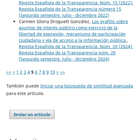
Revista Española de la Transparencia: Núm. 15 (2022):
Revista Española de la Transparencia número 15
(Segundo semestre. Julio - diciembre 2022)
Carmen Gloria Droguett González,
Los grafitis sobre
asuntos de interés público como ejercicio de la
libertad de expresión, mecanismo de participación
ciudadana y vía de acceso a la información pública
,
Revista Española de la Transparencia: Núm. 20 (2024):
Revista Española de la Transparencia núm. 20
(Segundo semestre. Julio - diciembre 2024)
<<
<
1
2
3
4
5
6
7
8
9
10
>
>>
También puede
Iniciar una búsqueda de similitud avanzada
para este artículo.
Enviar un artículo