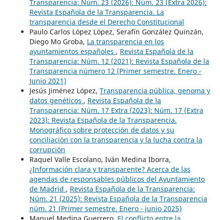
Transparencia: Núm. 23 (2026): Núm. 23 (Extra 2026):
Revista Española de la Transparencia. La
transparencia desde el Derecho Constitucional
Paulo Carlos López López, Serafín González Quinzán,
Diego Mo Groba,
La transparencia en los
ayuntamientos españoles
,
Revista Española de la
Transparencia: Núm. 12 (2021): Revista Española de la
Transparencia número 12 (Primer semestre. Enero -
Junio 2021)
Jesús Jiménez López,
Transparencia pública, genoma y
datos genéticos
,
Revista Española de la
Transparencia: Núm. 17 Extra (2023): Núm. 17 (Extra
2023): Revista Española de la Transparencia.
Monográfico sobre protección de datos y su
conciliación con la transparencia y la lucha contra la
corrupción
Raquel Valle Escolano, Iván Medina Iborra,
¿Información clara y transparente? Acerca de las
agendas de responsables públicos del Ayuntamiento
de Madrid
,
Revista Española de la Transparencia:
Núm. 21 (2025): Revista Española de la Transparencia
núm. 21 (Primer semestre. Enero - junio 2025)
Manuel Medina Guerrero,
El conflicto entre la