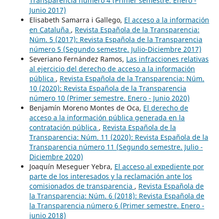
Transparencia número 4 (Primer semestre. Enero -
Junio 2017)
Elisabeth Samarra i Gallego,
El acceso a la información
en Cataluña
,
Revista Española de la Transparencia:
Núm. 5 (2017): Revista Española de la Transparencia
número 5 (Segundo semestre. Julio-Diciembre 2017)
Severiano Fernández Ramos,
Las infracciones relativas
al ejercicio del derecho de acceso a la información
pública
,
Revista Española de la Transparencia: Núm.
10 (2020): Revista Española de la Transparencia
número 10 (Primer semestre. Enero - Junio 2020)
Benjamín Moreno Montes de Oca,
El derecho de
acceso a la información pública generada en la
contratación pública
,
Revista Española de la
Transparencia: Núm. 11 (2020): Revista Española de la
Transparencia número 11 (Segundo semestre. Julio -
Diciembre 2020)
Joaquín Meseguer Yebra,
El acceso al expediente por
parte de los interesados y la reclamación ante los
comisionados de transparencia
,
Revista Española de
la Transparencia: Núm. 6 (2018): Revista Española de
la Transparencia número 6 (Primer semestre. Enero -
junio 2018)