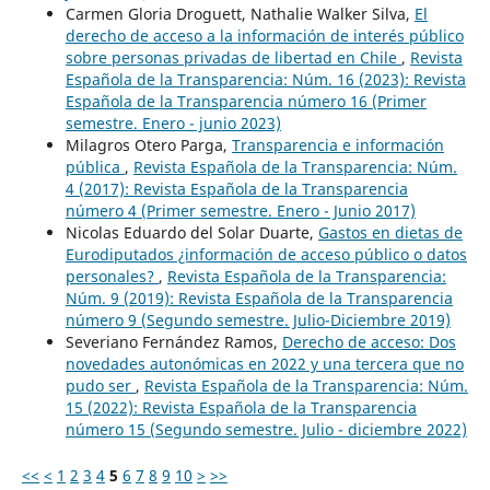
Carmen Gloria Droguett, Nathalie Walker Silva,
El
derecho de acceso a la información de interés público
sobre personas privadas de libertad en Chile
,
Revista
Española de la Transparencia: Núm. 16 (2023): Revista
Española de la Transparencia número 16 (Primer
semestre. Enero - junio 2023)
Milagros Otero Parga,
Transparencia e información
pública
,
Revista Española de la Transparencia: Núm.
4 (2017): Revista Española de la Transparencia
número 4 (Primer semestre. Enero - Junio 2017)
Nicolas Eduardo del Solar Duarte,
Gastos en dietas de
Eurodiputados ¿información de acceso público o datos
personales?
,
Revista Española de la Transparencia:
Núm. 9 (2019): Revista Española de la Transparencia
número 9 (Segundo semestre. Julio-Diciembre 2019)
Severiano Fernández Ramos,
Derecho de acceso: Dos
novedades autonómicas en 2022 y una tercera que no
pudo ser
,
Revista Española de la Transparencia: Núm.
15 (2022): Revista Española de la Transparencia
número 15 (Segundo semestre. Julio - diciembre 2022)
<<
<
1
2
3
4
5
6
7
8
9
10
>
>>