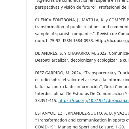
“Agencias de comunicación en España en la encru
perspectivas y visión de futuro”, Profesional de 
CUENCA-FONTBONA, J.; MATILLA, K. y COMPTE-PUJ
transformation of public relations and communi
sample of spanish companies”. Revista de Comu
núm.1: 75-92. ISSN 1684-0933. Http://dx.doi.org
DE ANDRÉS, S. Y CHAPARRO, M. 2022. Comunicac
Despatriarcalizar, decolonizar y ecologizar la cu
DÍEZ GARRIDO, M. 2024. “Transparencia y Cuart
estudio sobre el valor del acceso a la informaci
la lucha contra la desinformación”, Doxa Comuni
Interdisciplinar De Estudios De Comunicación Y 
38:391-415.
https://doi.org/10.31921/doxacom.
ESTANYOL, E.; FERNÁNDEZ-SOUTO, A. B. y VÁZQ
“Transformation and communication in sports ev
COVID-19”, Managing Sport and Leisure. 1-20.