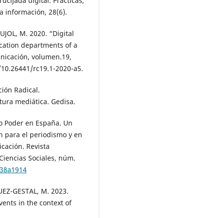
cijada digital. Prácticas,
la información, 28(6).
OL, M. 2020. “Digital
cation departments of a
nicación, volumen.19,
/10.26441/rc19.1-2020-a5.
ión Radical.
ltura mediática. Gedisa.
o Poder en España. Un
ón para el periodismo y en
cación. Revista
Ciencias Sociales, núm.
n38a1914
UEZ-GESTAL, M. 2023.
ents in the context of