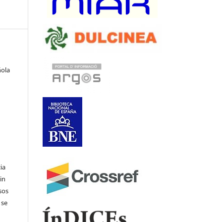
ñola
ia
in
sos
 se