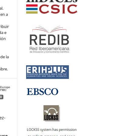
l.
den a
ribuir
da e
ción
de la
ibre.
0
ez-
: uso