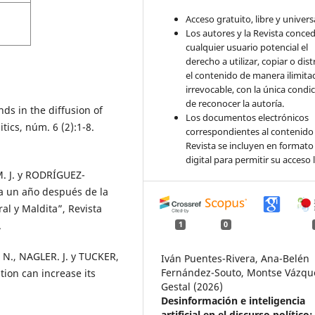
Acceso gratuito, libre y universa
Los autores y la Revista conce
cualquier usuario potencial el
derecho a utilizar, copiar o dist
el contenido de manera ilimita
irrevocable, con la única condi
de reconocer la autoría.
ds in the diffusion of
Los documentos electrónicos
tics, núm. 6 (2):1-8.
correspondientes al contenido 
Revista se incluyen en formato
digital para permitir su acceso l
 J. y RODRÍGUEZ-
a un año después de la
al y Maldita”, Revista
.
1
0
 N., NAGLER. J. y TUCKER,
Iván Puentes-Rivera, Ana-Belén
Fernández-Souto, Montse Vázqu
tion can increase its
Gestal (2026)
Desinformación e inteligencia
artificial en el discurso político