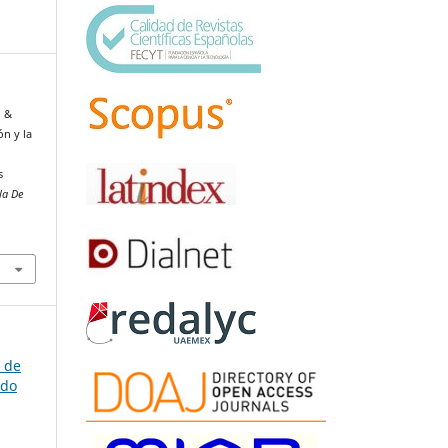
, &
ón y la
s
la De
a de
ndo