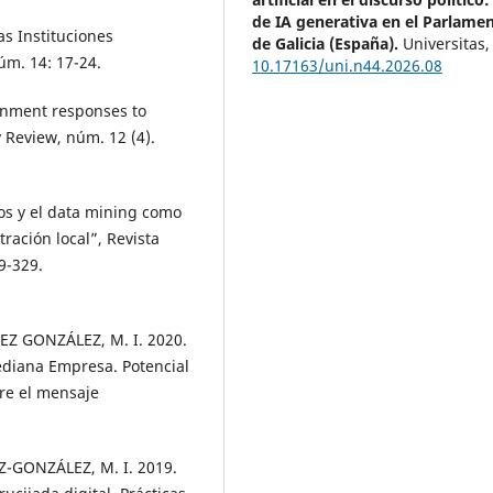
de IA generativa en el Parlame
s Instituciones
de Galicia (España).
Universitas
úm. 14: 17-24.
10.17163/uni.n44.2026.08
ernment responses to
 Review, núm. 12 (4).
os y el data mining como
ración local”, Revista
9-329.
EZ GONZÁLEZ, M. I. 2020.
ediana Empresa. Potencial
bre el mensaje
-GONZÁLEZ, M. I. 2019.