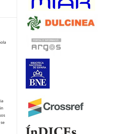
ñola
ia
in
sos
 se