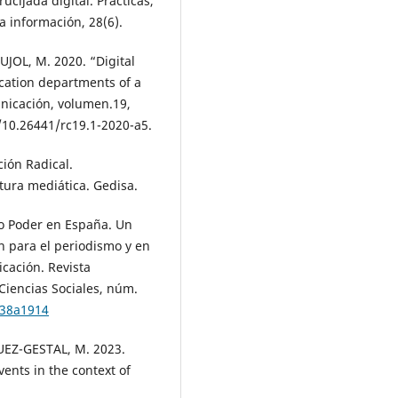
cijada digital. Prácticas,
la información, 28(6).
OL, M. 2020. “Digital
cation departments of a
nicación, volumen.19,
/10.26441/rc19.1-2020-a5.
ión Radical.
ltura mediática. Gedisa.
o Poder en España. Un
ón para el periodismo y en
cación. Revista
Ciencias Sociales, núm.
n38a1914
UEZ-GESTAL, M. 2023.
ents in the context of