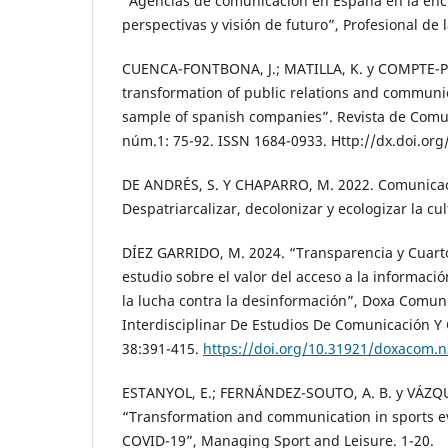
“Agencias de comunicación en España en la encru
perspectivas y visión de futuro”, Profesional de 
CUENCA-FONTBONA, J.; MATILLA, K. y COMPTE-PUJ
transformation of public relations and communi
sample of spanish companies”. Revista de Comu
núm.1: 75-92. ISSN 1684-0933. Http://dx.doi.org
DE ANDRÉS, S. Y CHAPARRO, M. 2022. Comunicac
Despatriarcalizar, decolonizar y ecologizar la cu
DÍEZ GARRIDO, M. 2024. “Transparencia y Cuart
estudio sobre el valor del acceso a la informaci
la lucha contra la desinformación”, Doxa Comuni
Interdisciplinar De Estudios De Comunicación Y 
38:391-415.
https://doi.org/10.31921/doxacom.
ESTANYOL, E.; FERNÁNDEZ-SOUTO, A. B. y VÁZQ
“Transformation and communication in sports ev
COVID-19”, Managing Sport and Leisure. 1-20.