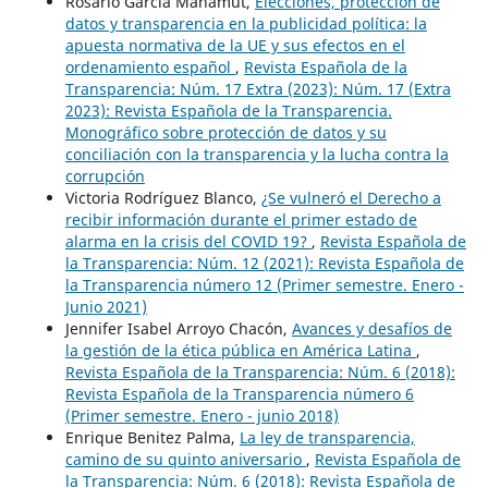
Rosario García Mahamut,
Elecciones, protección de
datos y transparencia en la publicidad política: la
apuesta normativa de la UE y sus efectos en el
ordenamiento español
,
Revista Española de la
Transparencia: Núm. 17 Extra (2023): Núm. 17 (Extra
2023): Revista Española de la Transparencia.
Monográfico sobre protección de datos y su
conciliación con la transparencia y la lucha contra la
corrupción
Victoria Rodríguez Blanco,
¿Se vulneró el Derecho a
recibir información durante el primer estado de
alarma en la crisis del COVID 19?
,
Revista Española de
la Transparencia: Núm. 12 (2021): Revista Española de
la Transparencia número 12 (Primer semestre. Enero -
Junio 2021)
Jennifer Isabel Arroyo Chacón,
Avances y desafíos de
la gestión de la ética pública en América Latina
,
Revista Española de la Transparencia: Núm. 6 (2018):
Revista Española de la Transparencia número 6
(Primer semestre. Enero - junio 2018)
Enrique Benitez Palma,
La ley de transparencia,
camino de su quinto aniversario
,
Revista Española de
la Transparencia: Núm. 6 (2018): Revista Española de