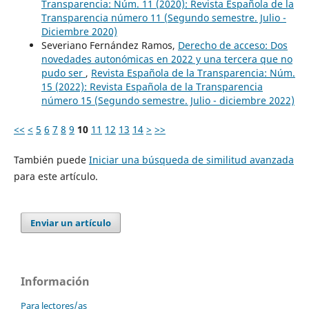
Transparencia: Núm. 11 (2020): Revista Española de la
Transparencia número 11 (Segundo semestre. Julio -
Diciembre 2020)
Severiano Fernández Ramos,
Derecho de acceso: Dos
novedades autonómicas en 2022 y una tercera que no
pudo ser
,
Revista Española de la Transparencia: Núm.
15 (2022): Revista Española de la Transparencia
número 15 (Segundo semestre. Julio - diciembre 2022)
<<
<
5
6
7
8
9
10
11
12
13
14
>
>>
También puede
Iniciar una búsqueda de similitud avanzada
para este artículo.
Enviar un artículo
Información
Para lectores/as