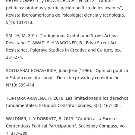
REYES GÓMEZ, L. y DAZA SOBOGAL, N. 2012. “Grafitis
políticos: pintadas y participación política de los jóvenes”,
Revista Iberoamericana de Psicología: ciencia y tecnología,
5(1): 101-113.
SMITH, M. 2017. “Indigenous Graffiti and Street Art as
Resistance”. AWAD, S. Y WAGONER, B. (Eds.) Street Art
Resistance. Palgrave Studies in Creative and Culture, pp.
251-274.
SOLOZÁBAL ECHAVERRÍA, Juan José (1996). “Opinión pública
y Estado constitucional”. Derecho privado y constitución,
N°10: 399-414.
TÓRTORA ARAVENA, H. 2010. Las limitaciones a los derechos
fundamentales, Estudios Constitucionales, 8(2): 167-200.
WALDNER, L. Y DOBRATZ, B. 2013. “Graffiti as a Form of
Contentious Political Participation”, Sociology Compass, Vol.
7: 377–389.