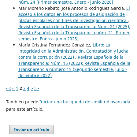
núm. 24 (Primer semestre. Enero - junio 2026)
Mar Moreno Rebato, José Antonio Rodríguez García,
El
acceso a los datos en los procesos de asignación de
plazas escolares con fines de investigación científica
,
Revista Española de la Transparencia: Núm. 21 (2025):
Revista Española de la Transparencia núm. 21 (Primer
semestre. Enero - junio 2025)
María Cristina Fernández González,
Libro: La
integridad en la Administración. Contratación y lucha
contra la corrupción (2022)
,
Revista Española de la
Transparencia: Núm. 15 (2022): Revista Española de la
Transparencia número 15 (Segundo semestre. Julio -
diciembre 2022)
<<
<
1
2
3
4
>
>>
También puede
Iniciar una búsqueda de similitud avanzada
para este artículo.
Enviar un artículo