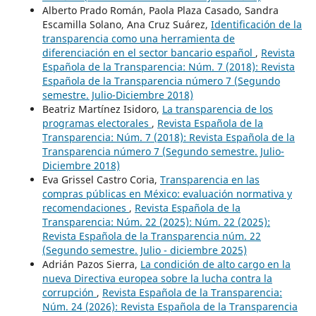
Alberto Prado Román, Paola Plaza Casado, Sandra
Escamilla Solano, Ana Cruz Suárez,
Identificación de la
transparencia como una herramienta de
diferenciación en el sector bancario español
,
Revista
Española de la Transparencia: Núm. 7 (2018): Revista
Española de la Transparencia número 7 (Segundo
semestre. Julio-Diciembre 2018)
Beatriz Martínez Isidoro,
La transparencia de los
programas electorales
,
Revista Española de la
Transparencia: Núm. 7 (2018): Revista Española de la
Transparencia número 7 (Segundo semestre. Julio-
Diciembre 2018)
Eva Grissel Castro Coria,
Transparencia en las
compras públicas en México: evaluación normativa y
recomendaciones
,
Revista Española de la
Transparencia: Núm. 22 (2025): Núm. 22 (2025):
Revista Española de la Transparencia núm. 22
(Segundo semestre. Julio - diciembre 2025)
Adrián Pazos Sierra,
La condición de alto cargo en la
nueva Directiva europea sobre la lucha contra la
corrupción
,
Revista Española de la Transparencia:
Núm. 24 (2026): Revista Española de la Transparencia