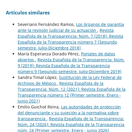
Artículos similares
Severiano Fernández Ramos,
Los órganos de garantía
ante la revisión judicial de su actuación
,
Revista
Española de la Transparencia: Núm. 7 (2018): Revista
Española de la Transparencia número 7 (Segundo
semestre. Julio-Diciembre 2018)
María Esperanza Dorado Pérez,
Portales de datos
abiertos
,
Revista Española de la Transparencia: Núm.
9 (2019): Revista Española de la Transparencia
número 9 (Segundo semestre. Julio-Diciembre 2019)
Sandra Timal López,
Sustitución de la Ley Federal de
Archivos de México
,
Revista Española de la
Transparencia: Núm. 12 (2021): Revista Española de la
Transparencia número 12 (Primer semestre. Enero -
Junio 2021)
Emilio Guichot Reina,
Las autoridades de protección
del denunciante y su sujeción a la normativa sobre
transparencia
,
Revista Española de la Transparencia:
Núm. 24 (2026): Revista Española de la Transparencia
núm. 24 (Primer semestre. Enero - junio 2026)