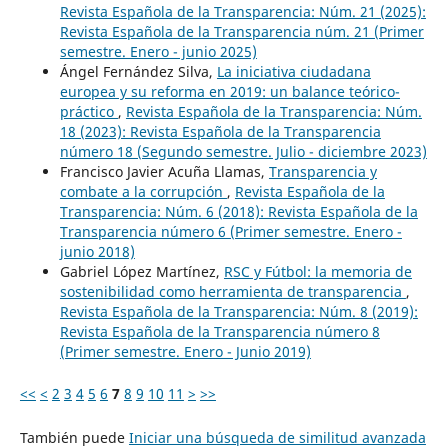
Revista Española de la Transparencia: Núm. 21 (2025):
Revista Española de la Transparencia núm. 21 (Primer
semestre. Enero - junio 2025)
Ángel Fernández Silva,
La iniciativa ciudadana
europea y su reforma en 2019: un balance teórico-
práctico
,
Revista Española de la Transparencia: Núm.
18 (2023): Revista Española de la Transparencia
número 18 (Segundo semestre. Julio - diciembre 2023)
Francisco Javier Acuña Llamas,
Transparencia y
combate a la corrupción
,
Revista Española de la
Transparencia: Núm. 6 (2018): Revista Española de la
Transparencia número 6 (Primer semestre. Enero -
junio 2018)
Gabriel López Martínez,
RSC y Fútbol: la memoria de
sostenibilidad como herramienta de transparencia
,
Revista Española de la Transparencia: Núm. 8 (2019):
Revista Española de la Transparencia número 8
(Primer semestre. Enero - Junio 2019)
<<
<
2
3
4
5
6
7
8
9
10
11
>
>>
También puede
Iniciar una búsqueda de similitud avanzada