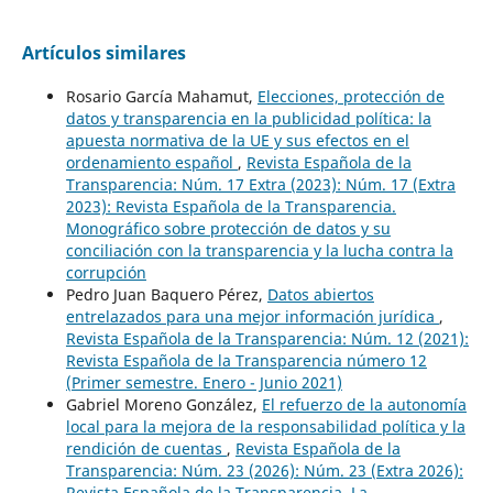
Artículos similares
Rosario García Mahamut,
Elecciones, protección de
datos y transparencia en la publicidad política: la
apuesta normativa de la UE y sus efectos en el
ordenamiento español
,
Revista Española de la
Transparencia: Núm. 17 Extra (2023): Núm. 17 (Extra
2023): Revista Española de la Transparencia.
Monográfico sobre protección de datos y su
conciliación con la transparencia y la lucha contra la
corrupción
Pedro Juan Baquero Pérez,
Datos abiertos
entrelazados para una mejor información jurídica
,
Revista Española de la Transparencia: Núm. 12 (2021):
Revista Española de la Transparencia número 12
(Primer semestre. Enero - Junio 2021)
Gabriel Moreno González,
El refuerzo de la autonomía
local para la mejora de la responsabilidad política y la
rendición de cuentas
,
Revista Española de la
Transparencia: Núm. 23 (2026): Núm. 23 (Extra 2026):
Revista Española de la Transparencia. La