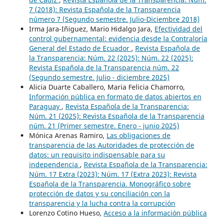
7 (2018): Revista Española de la Transparencia
número 7 (Segundo semestre. Julio-Diciembre 2018)
Irma Jara-Iñiguez, Mario Hidalgo Jara,
Efectividad del
control gubernamental: evidencia desde la Contraloría
General del Estado de Ecuador
,
Revista Española de
la Transparencia: Núm. 22 (2025): Núm. 22 (2025):
Revista Española de la Transparencia núm. 22
(Segundo semestre. Julio - diciembre 2025)
Alicia Duarte Caballero, Maria Felicia Chamorro,
Información pública en formato de datos abiertos en
Paraguay
,
Revista Española de la Transparencia:
Núm. 21 (2025): Revista Española de la Transparencia
núm. 21 (Primer semestre. Enero - junio 2025)
Mónica Arenas Ramiro,
Las obligaciones de
transparencia de las Autoridades de protección de
datos: un requisito indispensable para su
independencia
,
Revista Española de la Transparencia:
Núm. 17 Extra (2023): Núm. 17 (Extra 2023): Revista
Española de la Transparencia. Monográfico sobre
protección de datos y su conciliación con la
transparencia y la lucha contra la corrupción
Lorenzo Cotino Hueso,
Acceso a la información pública