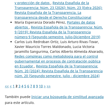
y protección de datos
,
Revista Española de la
Transparencia: Núm. 23 (2026): Núm. 23 (Extra 2026):
Revista Española de la Transparencia. La
transparencia desde el Derecho Constitucional
María Esperanza Dorado Pérez,
Portales de datos
abiertos
,
Revista Española de la Transparencia: Núm.
9 (2019): Revista Española de la Transparencia
número 9 (Segundo semestre. Julio-Diciembre 2019)
Carlos Luis Redroban Ortiz, Luis Arturo Rivas-Tovar,
Xavier Mauricio Torres Maldonado, Lucia Victoria
Jaramillo Sangurima, Carlos Alberto Almeida Alvarado,
Redes complejas como metodología para el control
gubernamental en procesos de contratación pública
en Ecuador
,
Revista Española de la Transparencia:
Núm. 20 (2024): Revista Española de la Transparencia
núm. 20 (Segundo semestre. Julio - diciembre 2024)
<<
<
1
2
3
4
5
6
7
8
9
10
>
>>
También puede
Iniciar una búsqueda de similitud avanzada
para este artículo.