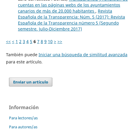
cuentas en las páginas webs de los ayuntamientos
canarios de más de 20.000 habitantes
,
Revista
Española de la Transparencia: Núm. 5 (2017): Revista
Española de la Transparencia número 5 (Segundo
semestre. Julio-Diciembre 2017)
<<
<
1
2
3
4
5
6
7
8
9
10
>
>>
También puede
Iniciar una búsqueda de similitud avanzada
para este artículo.
Enviar un artículo
Información
Para lectores/as
Para autores/as