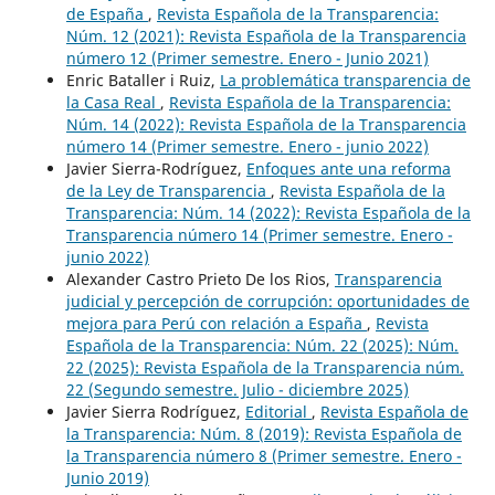
de España
,
Revista Española de la Transparencia:
Núm. 12 (2021): Revista Española de la Transparencia
número 12 (Primer semestre. Enero - Junio 2021)
Enric Bataller i Ruiz,
La problemática transparencia de
la Casa Real
,
Revista Española de la Transparencia:
Núm. 14 (2022): Revista Española de la Transparencia
número 14 (Primer semestre. Enero - junio 2022)
Javier Sierra-Rodríguez,
Enfoques ante una reforma
de la Ley de Transparencia
,
Revista Española de la
Transparencia: Núm. 14 (2022): Revista Española de la
Transparencia número 14 (Primer semestre. Enero -
junio 2022)
Alexander Castro Prieto De los Rios,
Transparencia
judicial y percepción de corrupción: oportunidades de
mejora para Perú con relación a España
,
Revista
Española de la Transparencia: Núm. 22 (2025): Núm.
22 (2025): Revista Española de la Transparencia núm.
22 (Segundo semestre. Julio - diciembre 2025)
Javier Sierra Rodríguez,
Editorial
,
Revista Española de
la Transparencia: Núm. 8 (2019): Revista Española de
la Transparencia número 8 (Primer semestre. Enero -
Junio 2019)