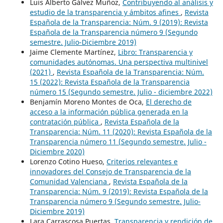
Luis Alberto Gálvez Muñoz,
Contribuyendo al análisis y
estudio de la transparencia y ámbitos afines
,
Revista
Española de la Transparencia: Núm. 9 (2019): Revista
Española de la Transparencia número 9 (Segundo
semestre. Julio-Diciembre 2019)
Jaime Clemente Martínez,
Libro: Transparencia y
comunidades autónomas. Una perspectiva multinivel
(2021)
,
Revista Española de la Transparencia: Núm.
15 (2022): Revista Española de la Transparencia
número 15 (Segundo semestre. Julio - diciembre 2022)
Benjamín Moreno Montes de Oca,
El derecho de
acceso a la información pública generada en la
contratación pública
,
Revista Española de la
Transparencia: Núm. 11 (2020): Revista Española de la
Transparencia número 11 (Segundo semestre. Julio -
Diciembre 2020)
Lorenzo Cotino Hueso,
Criterios relevantes e
innovadores del Consejo de Transparencia de la
Comunidad Valenciana
,
Revista Española de la
Transparencia: Núm. 9 (2019): Revista Española de la
Transparencia número 9 (Segundo semestre. Julio-
Diciembre 2019)
Lara Carrascosa Puertas,
Transparencia y rendición de