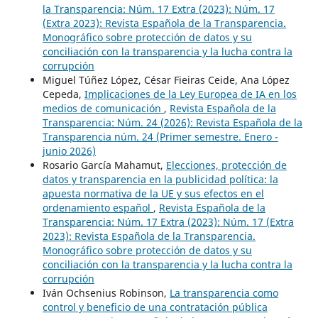
la Transparencia: Núm. 17 Extra (2023): Núm. 17
(Extra 2023): Revista Española de la Transparencia.
Monográfico sobre protección de datos y su
conciliación con la transparencia y la lucha contra la
corrupción
Miguel Túñez López, César Fieiras Ceide, Ana López
Cepeda,
Implicaciones de la Ley Europea de IA en los
medios de comunicación
,
Revista Española de la
Transparencia: Núm. 24 (2026): Revista Española de la
Transparencia núm. 24 (Primer semestre. Enero -
junio 2026)
Rosario García Mahamut,
Elecciones, protección de
datos y transparencia en la publicidad política: la
apuesta normativa de la UE y sus efectos en el
ordenamiento español
,
Revista Española de la
Transparencia: Núm. 17 Extra (2023): Núm. 17 (Extra
2023): Revista Española de la Transparencia.
Monográfico sobre protección de datos y su
conciliación con la transparencia y la lucha contra la
corrupción
Iván Ochsenius Robinson,
La transparencia como
control y beneficio de una contratación pública