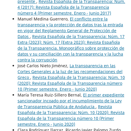
presente
,
Revista Española de la Transparencia: Núm.
4 (2017): Revista Española de la Transparencia
número 4 (Primer semestre. Enero - Junio 2017)
Manuel Medina Guerrero,
El conflicto entre la
transparencia y la protección de datos tras la entrada
en vigor del Reglamento General de Protección de
Datos
,
Revista Española de la Transparencia: Núm. 17
Extra (2023): Núm. 17 (Extra 2023): Revista Española
de la Transparencia. Monográfico sobre protección de
datos y su conciliación con la transparencia y la lucha
contra la corrupción
José Carlos Nieto Jiménez,
La transparencia en las
Cortes Generales a la luz de las recomendaciones del
Greco
,
Revista Española de la Transparencia: Núm. 10
(2020): Revista Española de la Transparencia número
10 (Primer semestre. Enero - Junio 2020)
María Teresa Ruiz-Sillero Bernal,
El primer expediente
sancionador incoado por el incumplimiento de la Ley
de Transparencia Pública de Andalucía
,
Revista
Española de la Transparencia: Núm. 10 (2020): Revista
Española de la Transparencia número 10 (Primer
semestre. Enero - Junio 2020)
Clara Rodríguez Ilarraz, Ricardo Javier Palomo Zurdo,