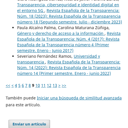
Transparencia, ciberseguridad e identidad digital en
el entorno 5G
,
Revista Española de la Transparencia:
Núm. 18 (2023): Revista Española de la Transparencia
número 18 (Segundo semestre. Julio - diciembre 2023)
Paula Alcaíno Palma, Carolina Maturana Zúñiga,
Género y derecho de acceso a la información
,
Revista
Española de la Transparencia: Núm. 4 (2017): Revista
Española de la Transparencia número 4 (Primer
semestre. Enero - Junio 2017)
Severiano Fernández Ramos,
Universidad y
transparencia
,
Revista Española de la Transparencia:
Núm. 14 (2022): Revista Española de la Transparencia
número 14 (Primer semestre. Enero - junio 2022)
<<
<
4
5
6
7
8
9
10
11
12
13
>
>>
También puede
Iniciar una búsqueda de similitud avanzada
para este artículo.
Enviar un artículo