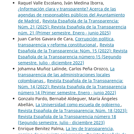
Raquel Valle Escolano, Iván Medina Iborra,
¿Información clara y transparente? Acerca de las
agendas de responsables públicos del Ayuntamiento
de Madrid
,
Revista Española de la Transparencia:
Núm. 21 (2025): Revista Española de la Transparencia
núm. 21 (Primer semestre. Enero - junio 2025)
Juan Carlos Gavara de Cara,
Corrupción política,
transparencia y reforma constitucional
,
Revista
Española de la Transparencia: Núm. 15 (2022): Revista
Española de la Transparencia número 15 (Segundo
semestre. Julio - diciembre 2022)
Johamna Muñoz Lalinde, Carlos Peña Orozco,
La
transparencia de las administraciones locales
colombianas
,
Revista Española de la Transparencia:
Núm. 14 (2022): Revista Española de la Transparencia
número 14 (Primer semestre. Enero - junio 2022)
Gonzalo Pardo, Bernabé Aldeguer, María Ángeles
Abellán,
La Universidad como escuela de gobierno
,
Revista Española de la Transparencia: Núm. 18 (2023):
Revista Española de la Transparencia número 18
(Segundo semestre. Julio - diciembre 2023)
Enrique Benitez Palma,
La ley de transparencia,