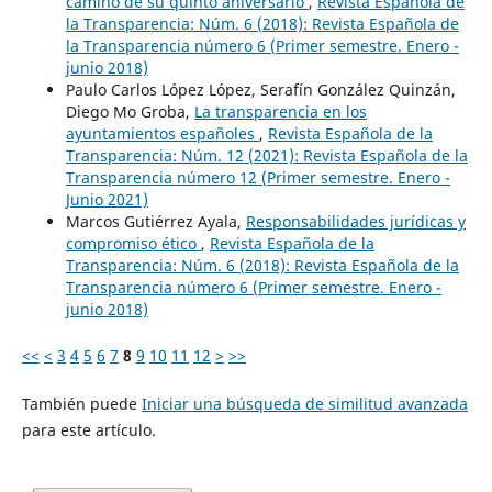
camino de su quinto aniversario
,
Revista Española de
la Transparencia: Núm. 6 (2018): Revista Española de
la Transparencia número 6 (Primer semestre. Enero -
junio 2018)
Paulo Carlos López López, Serafín González Quinzán,
Diego Mo Groba,
La transparencia en los
ayuntamientos españoles
,
Revista Española de la
Transparencia: Núm. 12 (2021): Revista Española de la
Transparencia número 12 (Primer semestre. Enero -
Junio 2021)
Marcos Gutiérrez Ayala,
Responsabilidades jurídicas y
compromiso ético
,
Revista Española de la
Transparencia: Núm. 6 (2018): Revista Española de la
Transparencia número 6 (Primer semestre. Enero -
junio 2018)
<<
<
3
4
5
6
7
8
9
10
11
12
>
>>
También puede
Iniciar una búsqueda de similitud avanzada
para este artículo.