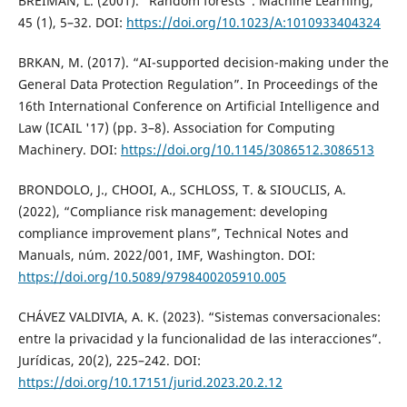
BREIMAN, L. (2001). “Random forests”. Machine Learning,
45 (1), 5–32. DOI:
https://doi.org/10.1023/A:1010933404324
BRKAN, M. (2017). “AI-supported decision-making under the
General Data Protection Regulation”. In Proceedings of the
16th International Conference on Artificial Intelligence and
Law (ICAIL '17) (pp. 3–8). Association for Computing
Machinery. DOI:
https://doi.org/10.1145/3086512.3086513
BRONDOLO, J., CHOOI, A., SCHLOSS, T. & SIOUCLIS, A.
(2022), “Compliance risk management: developing
compliance improvement plans”, Technical Notes and
Manuals, núm. 2022/001, IMF, Washington. DOI:
https://doi.org/10.5089/9798400205910.005
CHÁVEZ VALDIVIA, A. K. (2023). “Sistemas conversacionales:
entre la privacidad y la funcionalidad de las interacciones”.
Jurídicas, 20(2), 225–242. DOI:
https://doi.org/10.17151/jurid.2023.20.2.12