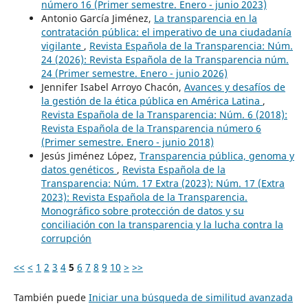
número 16 (Primer semestre. Enero - junio 2023)
Antonio García Jiménez,
La transparencia en la
contratación pública: el imperativo de una ciudadanía
vigilante
,
Revista Española de la Transparencia: Núm.
24 (2026): Revista Española de la Transparencia núm.
24 (Primer semestre. Enero - junio 2026)
Jennifer Isabel Arroyo Chacón,
Avances y desafíos de
la gestión de la ética pública en América Latina
,
Revista Española de la Transparencia: Núm. 6 (2018):
Revista Española de la Transparencia número 6
(Primer semestre. Enero - junio 2018)
Jesús Jiménez López,
Transparencia pública, genoma y
datos genéticos
,
Revista Española de la
Transparencia: Núm. 17 Extra (2023): Núm. 17 (Extra
2023): Revista Española de la Transparencia.
Monográfico sobre protección de datos y su
conciliación con la transparencia y la lucha contra la
corrupción
<<
<
1
2
3
4
5
6
7
8
9
10
>
>>
También puede
Iniciar una búsqueda de similitud avanzada