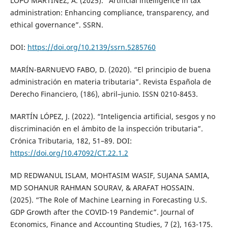
LOPO MARTÍNEZ, A. (2025). “Artificial intelligence in tax
administration: Enhancing compliance, transparency, and
ethical governance”. SSRN.
DOI:
https://doi.org/10.2139/ssrn.5285760
MARÍN-BARNUEVO FABO, D. (2020). “El principio de buena
administración en materia tributaria”. Revista Española de
Derecho Financiero, (186), abril–junio. ISSN 0210-8453.
MARTÍN LÓPEZ, J. (2022). “Inteligencia artificial, sesgos y no
discriminación en el ámbito de la inspección tributaria”.
Crónica Tributaria, 182, 51–89. DOI:
https://doi.org/10.47092/CT.22.1.2
MD REDWANUL ISLAM, MOHTASIM WASIF, SUJANA SAMIA,
MD SOHANUR RAHMAN SOURAV, & ARAFAT HOSSAIN.
(2025). “The Role of Machine Learning in Forecasting U.S.
GDP Growth after the COVID-19 Pandemic”. Journal of
Economics, Finance and Accounting Studies, 7 (2), 163-175.