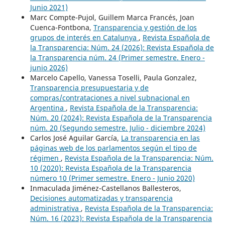
Junio 2021)
Marc Compte-Pujol, Guillem Marca Francés, Joan
Cuenca-Fontbona,
Transparencia y gestión de los
grupos de interés en Catalunya
,
Revista Española de
la Transparencia: Núm. 24 (2026): Revista Española de
la Transparencia núm. 24 (Primer semestre. Enero -
junio 2026)
Marcelo Capello, Vanessa Toselli, Paula Gonzalez,
Transparencia presupuestaria y de
compras/contrataciones a nivel subnacional en
Argentina
,
Revista Española de la Transparencia:
Núm. 20 (2024): Revista Española de la Transparencia
núm. 20 (Segundo semestre. Julio - diciembre 2024)
Carlos José Aguilar García,
La transparencia en las
páginas web de los parlamentos según el tipo de
régimen
,
Revista Española de la Transparencia: Núm.
10 (2020): Revista Española de la Transparencia
número 10 (Primer semestre. Enero - Junio 2020)
Inmaculada Jiménez-Castellanos Ballesteros,
Decisiones automatizadas y transparencia
administrativa
,
Revista Española de la Transparencia:
Núm. 16 (2023): Revista Española de la Transparencia