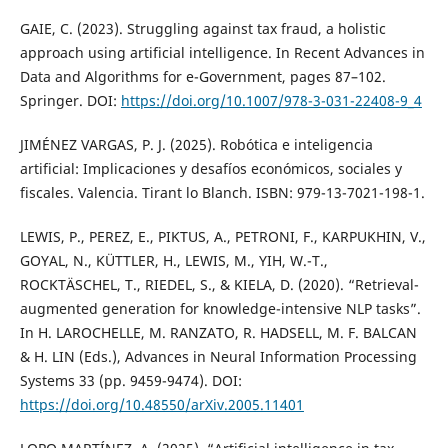
GAIE, C. (2023). Struggling against tax fraud, a holistic
approach using artificial intelligence. In Recent Advances in
Data and Algorithms for e-Government, pages 87–102.
Springer. DOI:
https://doi.org/10.1007/978-3-031-22408-9_4
JIMÉNEZ VARGAS, P. J. (2025). Robótica e inteligencia
artificial: Implicaciones y desafíos económicos, sociales y
fiscales. Valencia. Tirant lo Blanch. ISBN: 979-13-7021-198-1.
LEWIS, P., PEREZ, E., PIKTUS, A., PETRONI, F., KARPUKHIN, V.,
GOYAL, N., KÜTTLER, H., LEWIS, M., YIH, W.-T.,
ROCKTÄSCHEL, T., RIEDEL, S., & KIELA, D. (2020). “Retrieval-
augmented generation for knowledge-intensive NLP tasks”.
In H. LAROCHELLE, M. RANZATO, R. HADSELL, M. F. BALCAN
& H. LIN (Eds.), Advances in Neural Information Processing
Systems 33 (pp. 9459-9474). DOI:
https://doi.org/10.48550/arXiv.2005.11401