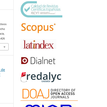
ctivos
echo
ncia
,
.426
a de
r