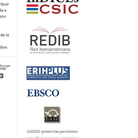
ribuir
da e
ción
de la
ibre.
0