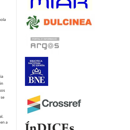
ñola
ia
in
sos
 se
l.
den a