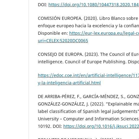
DOI:
https://doi.org/10.1080/10447318.2020.18
COMISIÓN EUROPEA. (2020). Libro Blanco sobre In
enfoque europeo hacia la excelencia y la confian
Disponible en:
https://eur-lex.europa.eu/legal-
uri=CELEX:52020DC0065
CONSEJO DE EUROPA. (2023). The Council of Euro
intelligence. Council of Europe Publishing. Disp
https://edoc.coe.int/en/artificial-intelligence/
y-la-inteligencia-artificial.html
DE ARRIBA-PÉREZ, F., GARCÍA-MÉNDEZ, S., GONZÁ
GONZÁLEZ-GONZÁLEZ, J. (2022). “Explainable ma
label classification of Spanish legal judgements
University – Computer and Information Sciences, 
10192. DOI:
https://doi.org/10.1016/j.jksuci.202