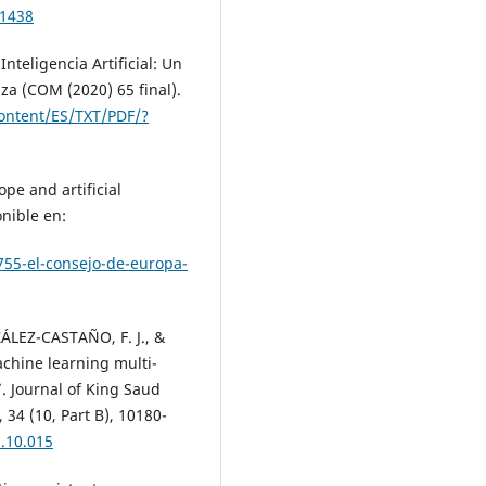
41438
teligencia Artificial: Un
za (COM (2020) 65 final).
content/ES/TXT/PDF/?
pe and artificial
onible en:
11755-el-consejo-de-europa-
LEZ-CASTAÑO, F. J., &
chine learning multi-
”. Journal of King Saud
34 (10, Part B), 10180-
2.10.015