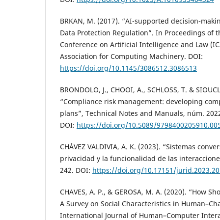
BRKAN, M. (2017). “AI-supported decision-maki
Data Protection Regulation”. In Proceedings of t
Conference on Artificial Intelligence and Law (ICA
Association for Computing Machinery. DOI:
https://doi.org/10.1145/3086512.3086513
BRONDOLO, J., CHOOI, A., SCHLOSS, T. & SIOUCLI
“Compliance risk management: developing com
plans”, Technical Notes and Manuals, núm. 202
DOI:
https://doi.org/10.5089/9798400205910.00
CHÁVEZ VALDIVIA, A. K. (2023). “Sistemas convers
privacidad y la funcionalidad de las interacciones
242. DOI:
https://doi.org/10.17151/jurid.2023.20
CHAVES, A. P., & GEROSA, M. A. (2020). “How Sh
A Survey on Social Characteristics in Human–Cha
International Journal of Human–Computer Interac