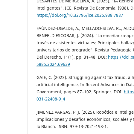
DESANTES DE MERGELINA, A. (2025). “IA generati
inteligentes”. ICE, Revista De Economía, (938). D
https://doi.org/10.32796/ice.2025.938.7887
FAÚNDEZ-UGALDE, A., MELLADO-SILVA, R.., ALDU
BENFELD ESCOBAR, J. (2024). “La enseñanza-apr
través de asistentes virtuales: Principales halla
universitarios de pregrado”. Revista Pedagogía U
Del Derecho, 11(1), pp. 31–48. DOI:
https://doi.
5885.2024.69639
GAIE, C. (2023). Struggling against tax fraud, a 
artificial intelligence. In Recent Advances in Da
Government, pages 87–102. Springer. DOI:
http
031-22408-9_4
JIMÉNEZ VARGAS, P. J. (2025). Robótica e inteligen
Implicaciones y desafíos económicos, sociales y f
lo Blanch. ISBN: 979-13-7021-198-1.