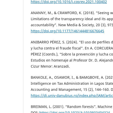
https://doi.org/10.1016/j.cosrev.2021.100402
ANANNY, M., & CRAWFORD, K. (2018). “Seeing w
Limitations of the transparency ideal and its app
accountability”. New Media & Society, 20 (3), 97
https://doi.org/10.1177/1461444816676645
ANIBARRO PÉREZ, S. (2024). “El uso de perfiles 
y lucha contra el fraude fiscal”. En A. CORCUE
PÉREZ (Coords.), “Sobre la prevención y lucha con
Estudios en homenaje al Profesor Dr. D. Aleja
Cizur Menor: Aranzadi.
BANKOLE, A., OSAMOR, I., & BAMGBOYE, A. (2025). 
Intelligence on Tax Administration in Lagos State
Accounting and Management, 15 (2), 144–160. D
https://dj.univ-danubius.ro/index.php/JAM/arti
BREIMAN, L. (2001). “Random forests”. Machine L
DOI:
https://doi.org/10.1023/A:1010933404324