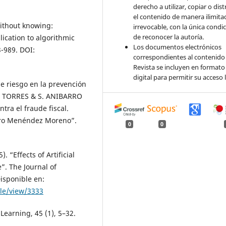
derecho a utilizar, copiar o dist
el contenido de manera ilimita
ithout knowing:
irrevocable, con la única condi
de reconocer la autoría.
lication to algorithmic
Los documentos electrónicos
3-989. DOI:
correspondientes al contenido 
Revista se incluyen en formato
digital para permitir su acceso l
de riesgo en la prevención
RA TORRES & S. ANIBARRO
tra el fraude fiscal.
ndro Menéndez Moreno”.
0
0
“Effects of Artificial
”. The Journal of
isponible en:
cle/view/3333
earning, 45 (1), 5–32.