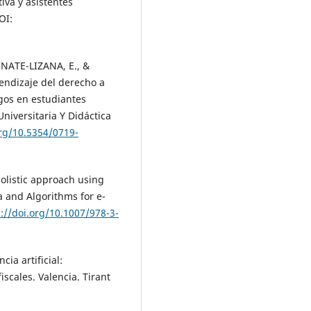
va y asistentes
OI:
NATE-LIZANA, E., &
endizaje del derecho a
zgos en estudiantes
niversitaria Y Didáctica
org/10.5354/0719-
holistic approach using
ta and Algorithms for e-
s://doi.org/10.1007/978-3-
cia artificial:
iscales. Valencia. Tirant