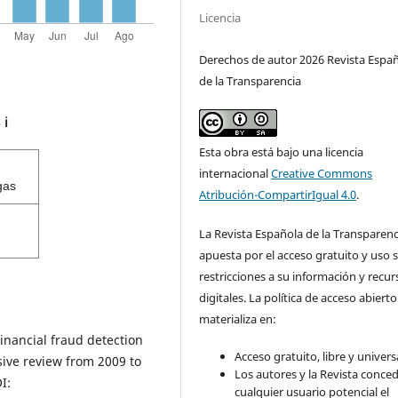
Licencia
Derechos de autor 2026 Revista Espa
de la Transparencia
s
ℹ️
Esta obra está bajo una licencia
internacional
Creative Commons
gas
Atribución-CompartirIgual 4.0
.
La Revista Española de la Transparenc
apuesta por el acceso gratuito y uso s
restricciones a su información y recur
digitales. La política de acceso abierto
materializa en:
inancial fraud detection
Acceso gratuito, libre y universa
ive review from 2009 to
Los autores y la Revista conce
I:
cualquier usuario potencial el