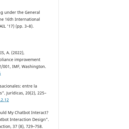
ng under the General
he 16th International
IL '17) (pp. 3–8).
S, A. (2022),
pliance improvement
2/001, IMF, Washington.
5
acionales: entre la
”. Jurídicas, 20(2), 225–
.2.12
ould My Chatbot Interact?
tbot Interaction Design”.
tion, 37 (8), 729–758.