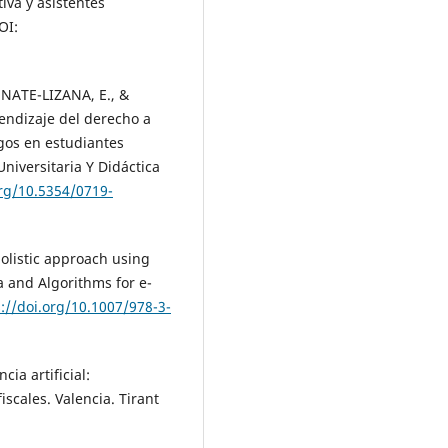
va y asistentes
OI:
NATE-LIZANA, E., &
endizaje del derecho a
zgos en estudiantes
niversitaria Y Didáctica
org/10.5354/0719-
holistic approach using
ta and Algorithms for e-
s://doi.org/10.1007/978-3-
cia artificial:
iscales. Valencia. Tirant