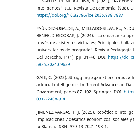
DESANTES DE MERGELINA, A. (2025). “IA generati
inteligentes”. ICE, Revista De Economía, (938). D
https://doi.org/10.32796/ice.2025.938.7887
FAÚNDEZ-UGALDE, A., MELLADO-SILVA, R.., ALDU
BENFELD ESCOBAR, J. (2024). “La enseñanza-apr
través de asistentes virtuales: Principales halla
universitarios de pregrado”. Revista Pedagogía U
Del Derecho, 11(1), pp. 31–48. DOI:
https://doi.
5885.2024.69639
GAIE, C. (2023). Struggling against tax fraud, a 
artificial intelligence. In Recent Advances in Da
Government, pages 87–102. Springer. DOI:
http
031-22408-9_4
JIMÉNEZ VARGAS, P. J. (2025). Robótica e inteligen
Implicaciones y desafíos económicos, sociales y f
lo Blanch. ISBN: 979-13-7021-198-1.