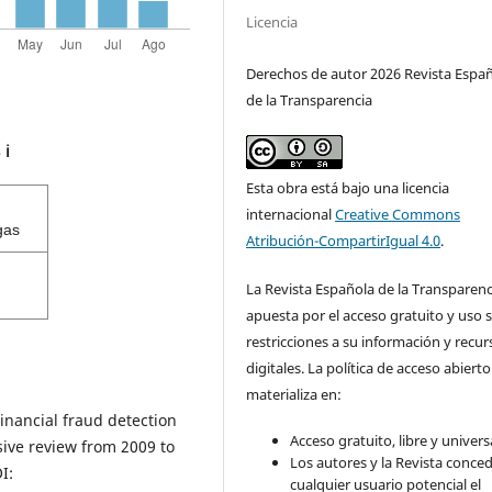
Licencia
Derechos de autor 2026 Revista Espa
de la Transparencia
s
ℹ️
Esta obra está bajo una licencia
internacional
Creative Commons
gas
Atribución-CompartirIgual 4.0
.
La Revista Española de la Transparenc
apuesta por el acceso gratuito y uso s
restricciones a su información y recur
digitales. La política de acceso abierto
materializa en:
inancial fraud detection
Acceso gratuito, libre y universa
ive review from 2009 to
Los autores y la Revista conce
I:
cualquier usuario potencial el