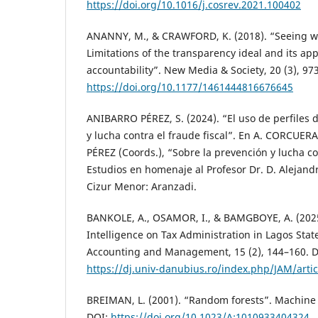
https://doi.org/10.1016/j.cosrev.2021.100402
ANANNY, M., & CRAWFORD, K. (2018). “Seeing w
Limitations of the transparency ideal and its app
accountability”. New Media & Society, 20 (3), 97
https://doi.org/10.1177/1461444816676645
ANIBARRO PÉREZ, S. (2024). “El uso de perfiles 
y lucha contra el fraude fiscal”. En A. CORCUE
PÉREZ (Coords.), “Sobre la prevención y lucha con
Estudios en homenaje al Profesor Dr. D. Aleja
Cizur Menor: Aranzadi.
BANKOLE, A., OSAMOR, I., & BAMGBOYE, A. (2025). 
Intelligence on Tax Administration in Lagos State
Accounting and Management, 15 (2), 144–160. D
https://dj.univ-danubius.ro/index.php/JAM/arti
BREIMAN, L. (2001). “Random forests”. Machine L
DOI:
https://doi.org/10.1023/A:1010933404324