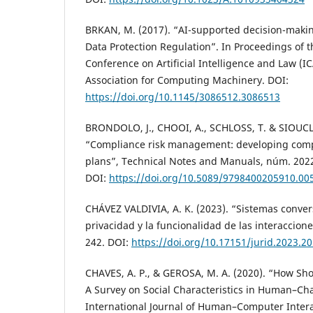
BRKAN, M. (2017). “AI-supported decision-maki
Data Protection Regulation”. In Proceedings of t
Conference on Artificial Intelligence and Law (ICA
Association for Computing Machinery. DOI:
https://doi.org/10.1145/3086512.3086513
BRONDOLO, J., CHOOI, A., SCHLOSS, T. & SIOUCLI
“Compliance risk management: developing com
plans”, Technical Notes and Manuals, núm. 202
DOI:
https://doi.org/10.5089/9798400205910.00
CHÁVEZ VALDIVIA, A. K. (2023). “Sistemas convers
privacidad y la funcionalidad de las interacciones
242. DOI:
https://doi.org/10.17151/jurid.2023.20
CHAVES, A. P., & GEROSA, M. A. (2020). “How Sh
A Survey on Social Characteristics in Human–Cha
International Journal of Human–Computer Interac