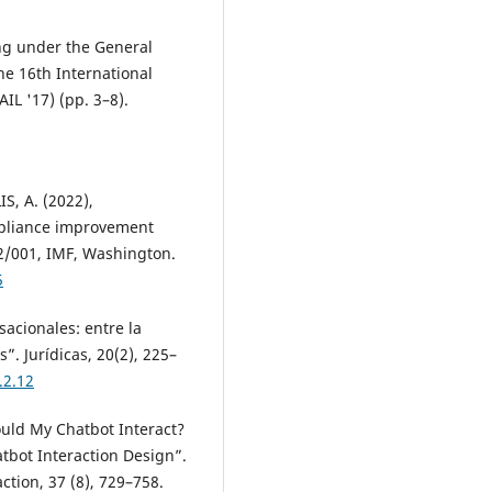
ng under the General
he 16th International
IL '17) (pp. 3–8).
S, A. (2022),
pliance improvement
2/001, IMF, Washington.
5
acionales: entre la
”. Jurídicas, 20(2), 225–
.2.12
ould My Chatbot Interact?
tbot Interaction Design”.
tion, 37 (8), 729–758.