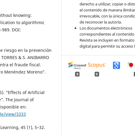
derecho a utilizar, copiar o dist
el contenido de manera ilimita
ithout knowing:
irrevocable, con la única condi
de reconocer la autoría.
lication to algorithmic
Los documentos electrónicos
3-989. DOI:
correspondientes al contenido 
Revista se incluyen en formato
digital para permitir su acceso l
de riesgo en la prevención
RA TORRES & S. ANIBARRO
tra el fraude fiscal.
ndro Menéndez Moreno”.
0
0
“Effects of Artificial
”. The Journal of
isponible en:
cle/view/3333
earning, 45 (1), 5–32.