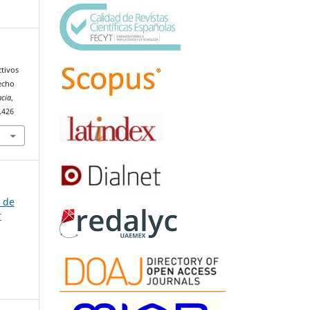
ctivos
echo
ncia
,
.426
a de
r