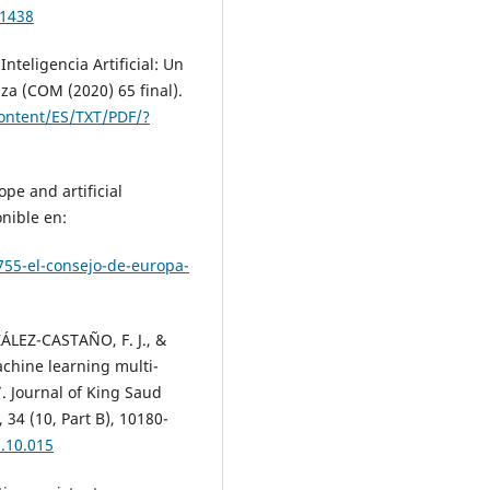
41438
teligencia Artificial: Un
za (COM (2020) 65 final).
content/ES/TXT/PDF/?
pe and artificial
onible en:
11755-el-consejo-de-europa-
LEZ-CASTAÑO, F. J., &
chine learning multi-
”. Journal of King Saud
34 (10, Part B), 10180-
2.10.015