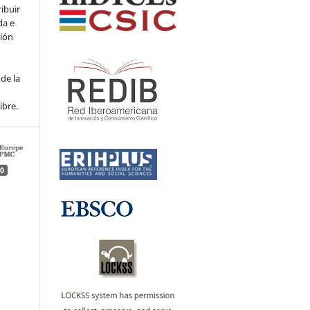
ribuir
da e
ción
de la
ibre.
0